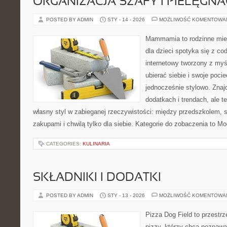
ORGANIZACJA SZAFY I PIELĘGN
POSTED BY ADMIN
STY - 14 - 2026
MOŻLIWOŚĆ KOMENTOWA
Mammamia to rodzinne miej
dla dzieci spotyka się z co
internetowy tworzony z myś
ubierać siebie i swoje poci
jednocześnie stylowo. Znajd
dodatkach i trendach, ale t
własny styl w zabieganej rzeczywistości: między przedszkolem, 
zakupami i chwilą tylko dla siebie. Kategorie do zobaczenia to M
CATEGORIES:
KULINARIA
SKŁADNIKI I DODATKI
POSTED BY ADMIN
STY - 13 - 2026
MOŻLIWOŚĆ KOMENTOWA
Pizza Dog Field to przestr
pizzy, którzy chcą poznawa