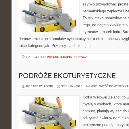
szybko przygotować proste
barmańskiego zaplecza i b
To biblioteka pomysłów na dr
tego, co często zwykle sto
cytrusów i kostek lodu. Str
domowe mieszanie smaków było intuicyjne, a efekt końcowy wygl
takie kategorie jak: Przepisy na drinki i […]
CATEGORIES:
PSYCHOTERAPIA I ROZWÓJ
PODRÓŻE EKOTURYSTYCZNE
POSTED BY ADMIN
STY - 16 - 2026
MOŻLIWOŚĆ KOMENTOWA
Polka w Nowej Zelandii to 
myślą o osobach, które marz
chmury, planują wyjazd do 
odkrywać świat w rytmie za
praktyczne porady spotykaj