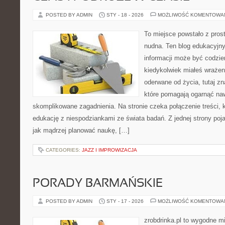
POSTED BY ADMIN
STY - 18 - 2026
MOŻLIWOŚĆ KOMENTOWA
To miejsce powstało z pros
nudna. Ten blog edukacyjny
informacji może być codzien
kiedykolwiek miałeś wrażen
oderwane od życia, tutaj z
które pomagają ogarnąć naw
skomplikowane zagadnienia. Na stronie czeka połączenie treści, 
edukację z niespodziankami ze świata badań. Z jednej strony poja
jak mądrzej planować naukę, […]
CATEGORIES:
JAZZ I IMPROWIZACJA
PORADY BARMAŃSKIE
POSTED BY ADMIN
STY - 17 - 2026
MOŻLIWOŚĆ KOMENTOWA
zrobdrinka.pl to wygodne mi