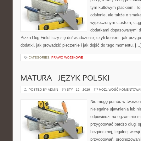
tym kultowym plackiem. To 
odsłonie, ale także o smaka
wypieczonym ciastem, ciąg
dodatkami dopasowanymi do
Pizza Dog Field liczy się doświadczenie, czyli konkret: jak przyg
dodatki, jak prowadzić pieczenie i jak dojść do tego momentu, […
CATEGORIES:
PRAWO WOJSKOWE
MATURA – JĘZYK POLSKI
POSTED BY ADMIN
STY - 12 - 2026
MOŻLIWOŚĆ KOMENTOWA
Nie mogę pomóc w tworzeniu 
nielegalne ujawnienia lub 
odpowiedzi na egzaminie m
przygotować bardzo długi o
bezpiecznej, legalnej wersji
przygotowań, prognozowani