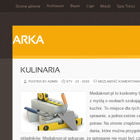
Archiwum
Bayer
Liga
Strona główna
Miedź
Spis Treści
ARKA
KULINARIA
POSTED BY ADMIN
STY - 23 - 2026
MOŻLIWOŚĆ KOMENTOWA
Mediaknorr.pl to konkretny b
z myślą o osobach szukają
kuchni. To miejsce dla tyc
sprawnie, a jednocześnie 
potraw. Na stronie znajdzie
dania, które można przygo
składników. Mediaknorr.pl pokazuje, że gotowanie nie musi być c