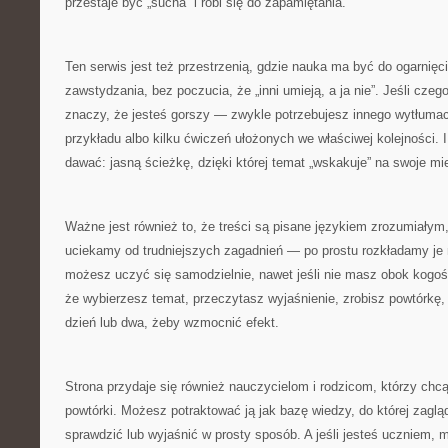
przestaje być „sucha” i robi się do zapamiętania.
Ten serwis jest też przestrzenią, gdzie nauka ma być do ogarnięc
zawstydzania, bez poczucia, że „inni umieją, a ja nie”. Jeśli czeg
znaczy, że jesteś gorszy — zwykle potrzebujesz innego wytłuma
przykładu albo kilku ćwiczeń ułożonych we właściwej kolejności. I
dawać: jasną ścieżkę, dzięki której temat „wskakuje” na swoje mi
Ważne jest również to, że treści są pisane językiem zrozumiałym,
uciekamy od trudniejszych zagadnień — po prostu rozkładamy je 
możesz uczyć się samodzielnie, nawet jeśli nie masz obok kogoś
że wybierzesz temat, przeczytasz wyjaśnienie, zrobisz powtórkę,
dzień lub dwa, żeby wzmocnić efekt.
Strona przydaje się również nauczycielom i rodzicom, którzy chc
powtórki. Możesz potraktować ją jak bazę wiedzy, do której zaglą
sprawdzić lub wyjaśnić w prosty sposób. A jeśli jesteś uczniem, 