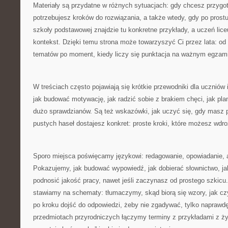
Materiały są przydatne w różnych sytuacjach: gdy chcesz przygot
potrzebujesz kroków do rozwiązania, a także wtedy, gdy po prostu
szkoły podstawowej znajdzie tu konkretne przykłady, a uczeń lic
kontekst. Dzięki temu strona może towarzyszyć Ci przez lata: od
tematów po moment, kiedy liczy się punktacja na ważnym egzami
W treściach często pojawiają się krótkie przewodniki dla uczniów
jak budować motywację, jak radzić sobie z brakiem chęci, jak pl
dużo sprawdzianów. Są też wskazówki, jak uczyć się, gdy masz 
pustych haseł dostajesz konkret: proste kroki, które możesz wdro
Sporo miejsca poświęcamy językowi: redagowanie, opowiadanie, a
Pokazujemy, jak budować wypowiedź, jak dobierać słownictwo, jak
podnosić jakość pracy, nawet jeśli zaczynasz od prostego szkicu
stawiamy na schematy: tłumaczymy, skąd biorą się wzory, jak czy
po kroku dojść do odpowiedzi, żeby nie zgadywać, tylko naprawd
przedmiotach przyrodniczych łączymy terminy z przykładami z ży