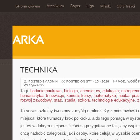
Archiwum
Bayer
Liga
Strona główna
Miedź
Spis Treści
ARKA
TECHNIKA
POSTED BY ADMIN
POSTED ON STY - 15 - 2026
MOŻLIWOŚĆ 
WYŁĄCZONA
Tagi:
badania naukowe
,
biologia
,
chemia
,
cv
,
edukacja
,
entreprene
humanistyka
,
Innowacje
,
kariera
,
kursy
,
matematyka
,
nauka
,
prac
rozwój zawodowy
,
staż
,
studia
,
szkoła
,
technologie edukacyjne
,
z
To serwis szkolny tworzony z myślą o młodzieży z podstawówki o
miejsca, które tłumaczy krok po kroku, a do tego pomaga w sys
jesteś w dobrym miejscu. Treści są przygotowane tak, aby wspier
chcą nadrobić zaległości, jak i osoby, które celują w wysokie oc