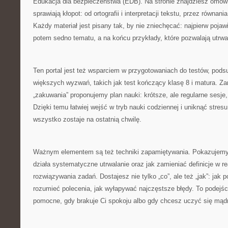
Edukacja dla bezpieczeństwa (EDB). Na stronie znajdziesz omówi
sprawiają kłopot: od ortografii i interpretacji tekstu, przez równan
Każdy materiał jest pisany tak, by nie zniechęcać: najpierw pojaw
potem sedno tematu, a na końcu przykłady, które pozwalają utrwal
Ten portal jest też wsparciem w przygotowaniach do testów, pod
większych wyzwań, takich jak test kończący klasę 8 i matura. Z
„zakuwania” proponujemy plan nauki: krótsze, ale regularne sesje,
Dzięki temu łatwiej wejść w tryb nauki codziennej i uniknąć stresu
wszystko zostaje na ostatnią chwilę.
Ważnym elementem są też techniki zapamiętywania. Pokazujemy, j
działa systematyczne utrwalanie oraz jak zamieniać definicje w r
rozwiązywania zadań. Dostajesz nie tylko „co”, ale też „jak”: jak
rozumieć polecenia, jak wyłapywać najczęstsze błędy. To podejśc
pomocne, gdy brakuje Ci spokoju albo gdy chcesz uczyć się mądr