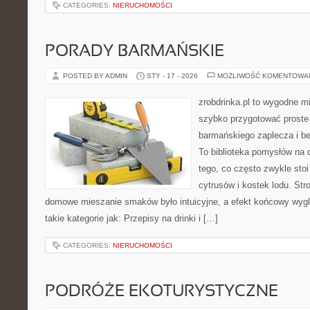
CATEGORIES:
NIERUCHOMOŚCI
PORADY BARMAŃSKIE
POSTED BY ADMIN
STY - 17 - 2026
MOŻLIWOŚĆ KOMENTOWA
zrobdrinka.pl to wygodne mi
szybko przygotować proste
barmańskiego zaplecza i b
To biblioteka pomysłów na dr
tego, co często zwykle sto
cytrusów i kostek lodu. Str
domowe mieszanie smaków było intuicyjne, a efekt końcowy wygl
takie kategorie jak: Przepisy na drinki i […]
CATEGORIES:
NIERUCHOMOŚCI
PODRÓŻE EKOTURYSTYCZNE