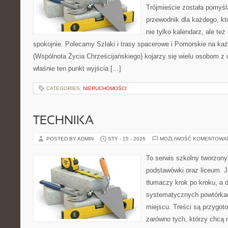
Trójmieście została pomyśl
przewodnik dla każdego, kt
nie tylko kalendarz, ale też
spokojnie. Polecamy Szlaki i trasy spacerowe i Pomorskie na ka
(Wspólnota Życia Chrześcijańskiego) kojarzy się wielu osobom z 
właśnie ten punkt wyjścia […]
CATEGORIES:
NIERUCHOMOŚCI
TECHNIKA
POSTED BY ADMIN
STY - 15 - 2026
MOŻLIWOŚĆ KOMENTOWA
To serwis szkolny tworzony
podstawówki oraz liceum. J
tłumaczy krok po kroku, a
systematycznych powtórkac
miejscu. Treści są przygot
zarówno tych, którzy chcą n