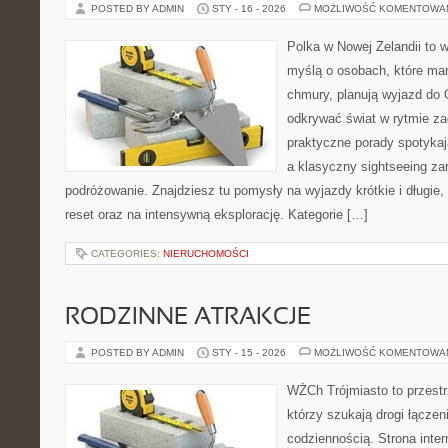
POSTED BY ADMIN
STY - 16 - 2026
MOŻLIWOŚĆ KOMENTOWA
Polka w Nowej Zelandii to 
myślą o osobach, które marz
chmury, planują wyjazd do 
odkrywać świat w rytmie za
praktyczne porady spotykaj
a klasyczny sightseeing z
podróżowanie. Znajdziesz tu pomysły na wyjazdy krótkie i długie,
reset oraz na intensywną eksplorację. Kategorie […]
CATEGORIES:
NIERUCHOMOŚCI
RODZINNE ATRAKCJE
POSTED BY ADMIN
STY - 15 - 2026
MOŻLIWOŚĆ KOMENTOWA
WŻCh Trójmiasto to przestrz
którzy szukają drogi łącze
codziennością. Strona inter