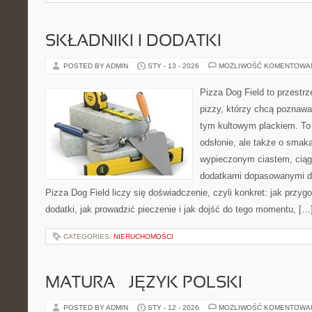
SKŁADNIKI I DODATKI
POSTED BY ADMIN
STY - 13 - 2026
MOŻLIWOŚĆ KOMENTOWA
Pizza Dog Field to przestr
pizzy, którzy chcą poznawa
tym kultowym plackiem. To 
odsłonie, ale także o smaka
wypieczonym ciastem, ciąg
dodatkami dopasowanymi do
Pizza Dog Field liczy się doświadczenie, czyli konkret: jak przyg
dodatki, jak prowadzić pieczenie i jak dojść do tego momentu, […
CATEGORIES:
NIERUCHOMOŚCI
MATURA – JĘZYK POLSKI
POSTED BY ADMIN
STY - 12 - 2026
MOŻLIWOŚĆ KOMENTOWA