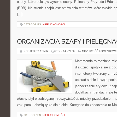
osoby, które celują w wysokie oceny. Polecamy Przyroda i Eduka
(EDB). Na stronie znajdziesz omówienia tematów, które zwykle spra
[…]
CATEGORIES:
NIERUCHOMOŚCI
ORGANIZACJA SZAFY I PIELĘGN
POSTED BY ADMIN
STY - 14 - 2026
MOŻLIWOŚĆ KOMENTOWA
Mammamia to rodzinne miej
dla dzieci spotyka się z co
internetowy tworzony z myś
ubierać siebie i swoje poci
jednocześnie stylowo. Znajd
dodatkach i trendach, ale t
własny styl w zabieganej rzeczywistości: między przedszkolem, 
zakupami i chwilą tylko dla siebie. Kategorie do zobaczenia to M
CATEGORIES:
NIERUCHOMOŚCI