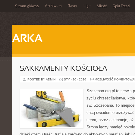
Archiwum
Bayer
Liga
Strona główna
Miedź
Spis Treści
ARKA
SAKRAMENTY KOŚCIOŁA
POSTED BY ADMIN
STY - 20 - 2026
MOŻLIWOŚĆ KOMENTOWA
Szczepan.org.pl to serwis
życiu chrześcijaństwa, któr
św. Szczepana. To miejsce 
chcą świadomie przeżywać 
serca, przez celebrację, a
Strona łączy pamięć pokol
dzięki czemu treści trafiają zarówno do aktywnych parafian, jak i 