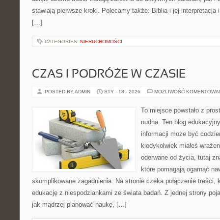
stawiają pierwsze kroki. Polecamy także: Biblia i jej interpretacja
[…]
CATEGORIES:
NIERUCHOMOŚCI
CZAS I PODRÓŻE W CZASIE
POSTED BY ADMIN
STY - 18 - 2026
MOŻLIWOŚĆ KOMENTOWA
To miejsce powstało z pros
nudna. Ten blog edukacyjny
informacji może być codzien
kiedykolwiek miałeś wrażen
oderwane od życia, tutaj z
które pomagają ogarnąć naw
skomplikowane zagadnienia. Na stronie czeka połączenie treści, 
edukację z niespodziankami ze świata badań. Z jednej strony poja
jak mądrzej planować naukę, […]