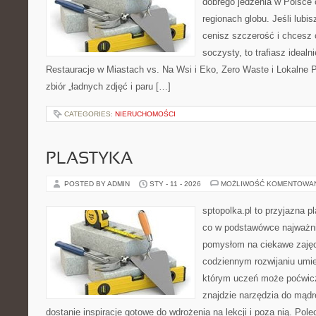
dobrego jedzenia w Polsce
regionach globu. Jeśli lub
cenisz szczerość i chcesz 
soczysty, to trafiasz idealn
Restauracje w Miastach vs. Na Wsi i Eko, Zero Waste i Lokalne Pr
zbiór „ładnych zdjęć i paru […]
CATEGORIES:
NIERUCHOMOŚCI
PLASTYKA
POSTED BY ADMIN
STY - 11 - 2026
MOŻLIWOŚĆ KOMENTOWA
sptopolka.pl to przyjazna 
co w podstawówce najważni
pomysłom na ciekawe zajęc
codziennym rozwijaniu umie
którym uczeń może poćwicz
znajdzie narzędzia do mądr
dostanie inspiracje gotowe do wdrożenia na lekcji i poza nią. Po