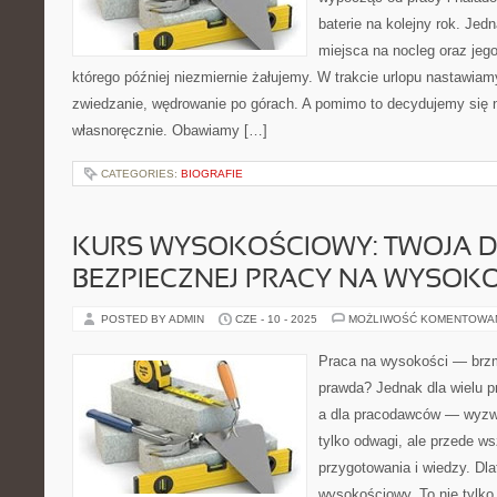
baterie na kolejny rok. Jed
miejsca na nocleg oraz jego
którego później niezmiernie żałujemy. W trakcie urlopu nastawia
zwiedzanie, wędrowanie po górach. A pomimo to decydujemy się n
własnoręcznie. Obawiamy […]
CATEGORIES:
BIOGRAFIE
KURS WYSOKOŚCIOWY: TWOJA 
BEZPIECZNEJ PRACY NA WYSOK
POSTED BY ADMIN
CZE - 10 - 2025
MOŻLIWOŚĆ KOMENTOWA
Praca na wysokości — brzmi
prawda? Jednak dla wielu p
a dla pracodawców — wyzw
tylko odwagi, ale przede w
przygotowania i wiedzy. Dla
wysokościowy. To nie tylko 