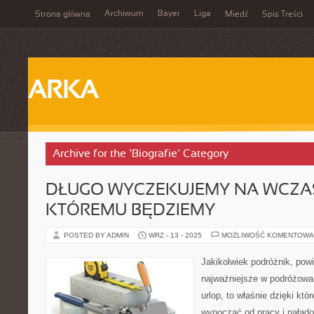
Archiwum
Bayer
Liga
Strona główna
Miedź
Spis Treści
ARKA
Archive for the ‘Biografie’ Category
DŁUGO WYCZEKUJEMY NA WCZAS
KTÓREMU BĘDZIEMY
POSTED BY ADMIN
WRZ - 13 - 2025
MOŻLIWOŚĆ KOMENTOWA
Jakikolwiek podróżnik, pow
najważniejsze w podróżowa
urlop, to właśnie dzięki kt
wypocząć od pracy i naład