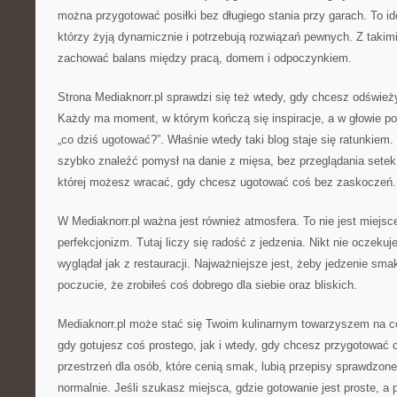
można przygotować posiłki bez długiego stania przy garach. To ide
którzy żyją dynamicznie i potrzebują rozwiązań pewnych. Z takimi
zachować balans między pracą, domem i odpoczynkiem.
Strona Mediaknorr.pl sprawdzi się też wtedy, gdy chcesz odśwież
Każdy ma moment, w którym kończą się inspiracje, a w głowie poja
„co dziś ugotować?”. Właśnie wtedy taki blog staje się ratunkie
szybko znaleźć pomysł na danie z mięsa, bez przeglądania setek 
której możesz wracać, gdy chcesz ugotować coś bez zaskoczeń.
W Mediaknorr.pl ważna jest również atmosfera. To nie jest miejsc
perfekcjonizm. Tutaj liczy się radość z jedzenia. Nikt nie oczekuj
wyglądał jak z restauracji. Najważniejsze jest, żeby jedzenie sma
poczucie, że zrobiłeś coś dobrego dla siebie oraz bliskich.
Mediaknorr.pl może stać się Twoim kulinarnym towarzyszem na c
gdy gotujesz coś prostego, jak i wtedy, gdy chcesz przygotować 
przestrzeń dla osób, które cenią smak, lubią przepisy sprawdzone
normalnie. Jeśli szukasz miejsca, gdzie gotowanie jest proste, a 