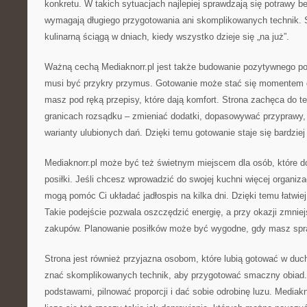
konkretu. W takich sytuacjach najlepiej sprawdzają się potrawy be
wymagają długiego przygotowania ani skomplikowanych technik. 
kulinarną ściągą w dniach, kiedy wszystko dzieje się „na już”.
Ważną cechą Mediaknorr.pl jest także budowanie pozytywnego pod
musi być przykry przymus. Gotowanie może stać się momentem dl
masz pod ręką przepisy, które dają komfort. Strona zachęca do 
granicach rozsądku – zmieniać dodatki, dopasowywać przyprawy,
warianty ulubionych dań. Dzięki temu gotowanie staje się bardzie
Mediaknorr.pl może być też świetnym miejscem dla osób, które d
posiłki. Jeśli chcesz wprowadzić do swojej kuchni więcej organizac
mogą pomóc Ci układać jadłospis na kilka dni. Dzięki temu łatwiej
Takie podejście pozwala oszczędzić energię, a przy okazji zmnie
zakupów. Planowanie posiłków może być wygodne, gdy masz spr
Strona jest również przyjazna osobom, które lubią gotować w duch
znać skomplikowanych technik, aby przygotować smaczny obiad.
podstawami, pilnować proporcji i dać sobie odrobinę luzu. Mediakn