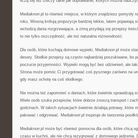
liczą się też rzeczy takie jak doprawianie, których można nauczyć
Mediaknorr.pl to również miejsce, w którym znajdziesz pomysły 
roku. Wiosną królują propozycje bardziej lekkie, latem pojawiają s
wchodzą dania rozgrzewające, a zimą przydają się przepisy treś
to nie tylko oszczędność, ale też naturalna różnorodność.
Dla osób, które kochają domowe wypieki, Mediaknorr.pl może sta
desery. Słodkie przepisy są często najbardziej poszukiwane, bo p
poczucie przyjemności. Wypieki mogą być bez udziwnień, ale takż
Strona może pomóc Ci przygotować coś pysznego zarówno na urod
gdy masz ochotę na coś słodkiego.
Nie można też zapomnieć o daniach, które świetnie sprawdzają się
Wiele osób szuka przepisów, które dobrze znoszą transport i zac
godzinach. W takich sytuacjach świetnie działają potrawy, które 
pakować i odgrzewać. Mediaknorr.pl inspiruje do tworzenia posił
Mediaknorr.pl może być również pomocna dla osób, które chcą og
czasu w kuchni, ale nie chcą rezygnować z domowego jedzenia. 