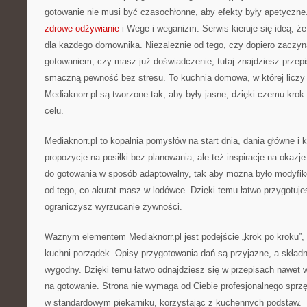
gotowanie nie musi być czasochłonne, aby efekty były apetyczn
zdrowe odżywianie
i Wege i weganizm. Serwis kieruje się ideą, ż
dla każdego domownika. Niezależnie od tego, czy dopiero zaczy
gotowaniem, czy masz już doświadczenie, tutaj znajdziesz przepi
smaczną pewność bez stresu. To kuchnia domowa, w której liczy 
Mediaknorr.pl są tworzone tak, aby były jasne, dzięki czemu kro
celu.
Mediaknorr.pl to kopalnia pomysłów na start dnia, dania główne i k
propozycje na posiłki bez planowania, ale też inspiracje na okazj
do gotowania w sposób adaptowalny, tak aby można było modyfik
od tego, co akurat masz w lodówce. Dzięki temu łatwo przygotuje
ograniczysz wyrzucanie żywności.
Ważnym elementem Mediaknorr.pl jest podejście „krok po kroku”
kuchni porządek. Opisy przygotowania dań są przyjazne, a skład
wygodny. Dzięki temu łatwo odnajdziesz się w przepisach nawet w
na gotowanie. Strona nie wymaga od Ciebie profesjonalnego sprzę
w standardowym piekarniku, korzystając z kuchennych podstaw.