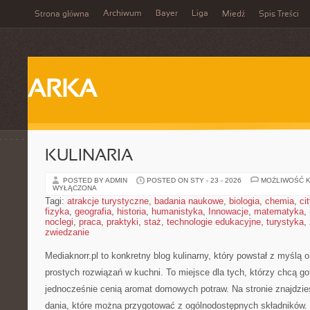
Archiwum
Bayer
Liga
Strona główna
Miedź
Spis Treści
ARKA
KULINARIA
POSTED BY ADMIN
POSTED ON STY - 23 - 2026
MOŻLIWOŚĆ 
WYŁĄCZONA
Tagi:
atrakcje turystyczne
,
badania naukowe
,
biologia
,
chemia
,
ci
fizyka
,
geografia
,
historia
,
humanistyka
,
Innowacje
,
matematyka
,
noclegi
,
praca
,
praktyki
,
staż
,
technologie edukacyjne
,
turystyka
,
zwiedzanie
Mediaknorr.pl to konkretny blog kulinarny, który powstał z myślą
prostych rozwiązań w kuchni. To miejsce dla tych, którzy chcą g
jednocześnie cenią aromat domowych potraw. Na stronie znajdzie
dania, które można przygotować z ogólnodostępnych składników. 