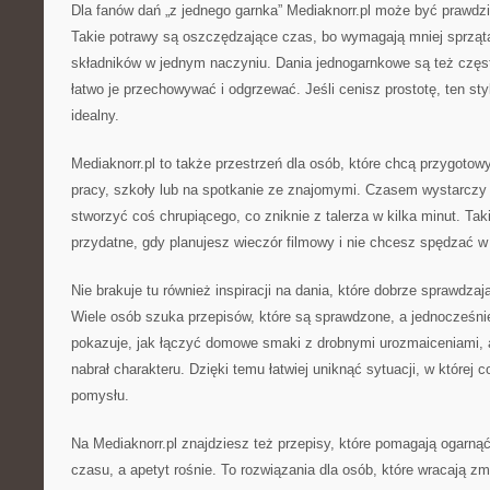
Dla fanów dań „z jednego garnka” Mediaknorr.pl może być prawdziw
Takie potrawy są oszczędzające czas, bo wymagają mniej sprząta
składników w jednym naczyniu. Dania jednogarnkowe są też częs
łatwo je przechowywać i odgrzewać. Jeśli cenisz prostotę, ten sty
idealny.
Mediaknorr.pl to także przestrzeń dla osób, które chcą przygoto
pracy, szkoły lub na spotkanie ze znajomymi. Czasem wystarczy 
stworzyć coś chrupiącego, co zniknie z talerza w kilka minut. Ta
przydatne, gdy planujesz wieczór filmowy i nie chcesz spędzać w
Nie brakuje tu również inspiracji na dania, które dobrze sprawdzaj
Wiele osób szuka przepisów, które są sprawdzone, a jednocześnie
pokazuje, jak łączyć domowe smaki z drobnymi urozmaiceniami, 
nabrał charakteru. Dzięki temu łatwiej uniknąć sytuacji, w której 
pomysłu.
Na Mediaknorr.pl znajdziesz też przepisy, które pomagają ogarnąć
czasu, a apetyt rośnie. To rozwiązania dla osób, które wracają z