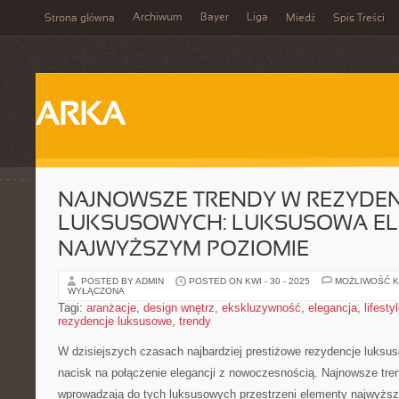
Archiwum
Bayer
Liga
Strona główna
Miedź
Spis Treści
ARKA
NAJNOWSZE TRENDY W REZYDE
LUKSUSOWYCH: LUKSUSOWA EL
NAJWYŻSZYM POZIOMIE
POSTED BY ADMIN
POSTED ON KWI - 30 - 2025
MOŻLIWOŚĆ 
WYŁĄCZONA
Tagi:
aranżacje
,
design wnętrz
,
ekskluzywność
,
elegancja
,
lifesty
rezydencje luksusowe
,
trendy
W dzisiejszych czasach najbardziej prestiżowe rezydencje luksus
nacisk na połączenie elegancji z nowoczesnością. Najnowsze tre
wprowadzają do tych luksusowych przestrzeni elementy najwyższe