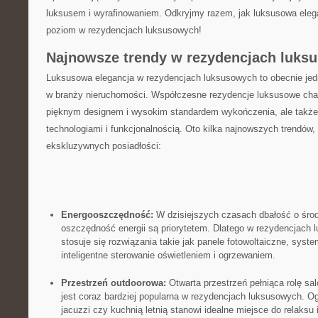
luksusem i wyrafinowaniem. Odkryjmy razem, jak luksusowa eleg
poziom w rezydencjach luksusowych!
Najnowsze trendy w rezydencjach luks
Luksusowa ⁣elegancja w rezydencjach luksusowych to obecnie jed
w branży nieruchomości. Współczesne rezydencje luksusowe charak
pięknym designem⁢ i wysokim standardem wykończenia, ale ‍tak
technologiami i funkcjonalnością. Oto kilka najnowszych trendów,
ekskluzywnych posiadłości:
Energooszczędność:
W dzisiejszych czasach dbałość o środ
oszczędność energii są priorytetem. Dlatego w rezydencjach 
⁢stosuje się ​rozwiązania takie jak panele fotowoltaiczne, sys
inteligentne sterowanie oświetleniem i ogrzewaniem.
Przestrzeń outdoorowa:
Otwarta przestrzeń pełniąca rolę sal
jest coraz bardziej popularna w rezydencjach luksusowych. O
jacuzzi czy kuchnią letnią stanowi​ idealne miejsce ‌do relaks