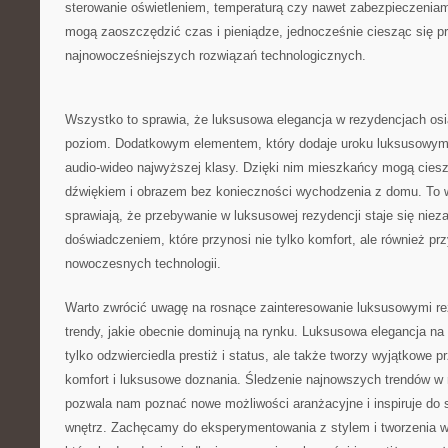
sterowanie oświetleniem, temperaturą czy nawet zabezpieczenia
mogą zaoszczędzić czas⁤ i pieniądze, jednocześnie ciesząc się p
najnowocześniejszych rozwiązań technologicznych.
Wszystko to sprawia, że luksusowa elegancja⁣ w rezydencjach os
poziom. Dodatkowym ⁤elementem, który dodaje uroku luksusowy
audio-wideo ‍najwyższej ​klasy. Dzięki nim⁤ mieszkańcy⁢ mogą cies
dźwiękiem i obrazem bez konieczności wychodzenia z domu. To w
sprawiają, że przebywanie w‌ luksusowej rezydencji staje się ni
doświadczeniem, które przynosi nie tylko komfort, ale również pr
nowoczesnych technologii.
Warto zwrócić uwagę ‍na rosnące zainteresowanie ⁣luksusowymi r
trendy, ⁢jakie obecnie dominują​ na rynku. Luksusowa elegancja n
tylko odzwierciedla prestiż i status, ale także tworzy wyjątkowe ⁢p
komfort i luksusowe doznania. Śledzenie ⁣najnowszych trendów 
pozwala nam poznać nowe możliwości aranżacyjne i inspiruje do 
wnętrz. Zachęcamy do eksperymentowania z stylem i tworzenia 