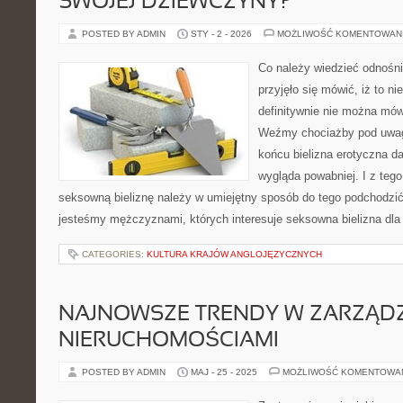
SWOJEJ DZIEWCZYNY?
POSTED BY ADMIN
STY - 2 - 2026
MOŻLIWOŚĆ KOMENTOWAN
Co należy wiedzieć odnośni
przyjęło się mówić, iż to ni
definitywnie nie można mów
Weźmy chociażby pod uwagę
końcu bielizna erotyczna d
wygląda powabniej. I z teg
seksowną bieliznę należy w umiejętny sposób do tego podchodzić
jesteśmy mężczyznami, których interesuje seksowna bielizna dla 
CATEGORIES:
KULTURA KRAJÓW ANGLOJĘZYCZNYCH
NAJNOWSZE TRENDY W ZARZĄD
NIERUCHOMOŚCIAMI
POSTED BY ADMIN
MAJ - 25 - 2025
MOŻLIWOŚĆ KOMENTOWA