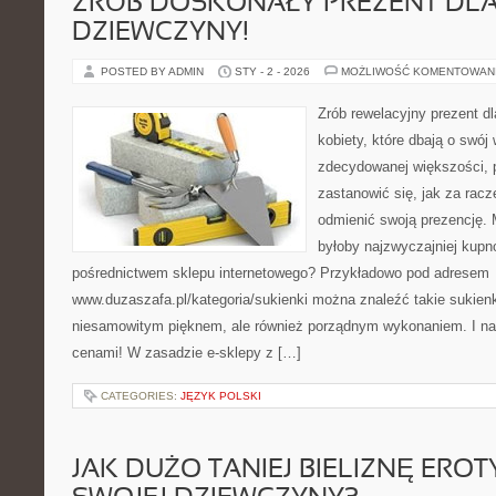
ZRÓB DOSKONAŁY PREZENT DLA
DZIEWCZYNY!
POSTED BY ADMIN
STY - 2 - 2026
MOŻLIWOŚĆ KOMENTOWAN
Zrób rewelacyjny prezent dl
kobiety, które dbają o swój
zdecydowanej większości, 
zastanowić się, jak za racze
odmienić swoją prezencję.
byłoby najzwyczajniej kupn
pośrednictwem sklepu internetowego? Przykładowo pod adresem
www.duzaszafa.pl/kategoria/sukienki można znaleźć takie sukienki
niesamowitym pięknem, ale również porządnym wykonaniem. I nat
cenami! W zasadzie e-sklepy z […]
CATEGORIES:
JĘZYK POLSKI
JAK DUŻO TANIEJ BIELIZNĘ ERO