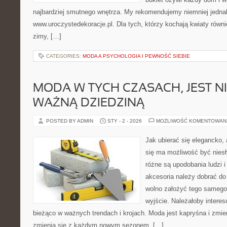
najbardziej smutnego wnętrza. My rekomendujemy niemniej jedna
www.uroczystedekoracje.pl. Dla tych, którzy kochają kwiaty równie
zimy, […]
CATEGORIES:
MODA A PSYCHOLOGIA I PEWNOŚĆ SIEBIE
MODA W TYCH CZASACH, JEST N
WAŻNĄ DZIEDZINĄ
POSTED BY ADMIN
STY - 2 - 2026
MOŻLIWOŚĆ KOMENTOWAN
Jak ubierać się elegancko, 
się ma możliwość być niesł
różne są upodobania ludzi i 
akcesoria należy dobrać do 
wolno założyć tego samego
wyjście. Należałoby intere
bieżąco w ważnych trendach i krojach. Moda jest kapryśna i zmi
zmienia się z każdym nowym sezonem. […]