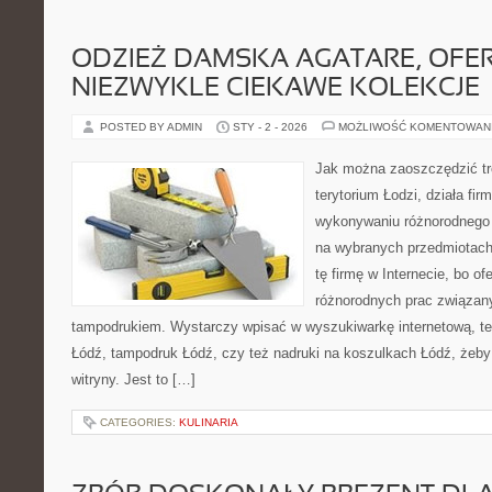
ODZIEŻ DAMSKA AGATARE, OFE
NIEZWYKLE CIEKAWE KOLEKCJE
POSTED BY ADMIN
STY - 2 - 2026
MOŻLIWOŚĆ KOMENTOWAN
Jak można zaoszczędzić t
terytorium Łodzi, działa fir
wykonywaniu różnorodnego 
na wybranych przedmiotach
tę firmę w Internecie, bo o
różnorodnych prac związany
tampodrukiem. Wystarczy wpisać w wyszukiwarkę internetową, tego
Łódź, tampodruk Łódź, czy też nadruki na koszulkach Łódź, żeby u
witryny. Jest to […]
CATEGORIES:
KULINARIA