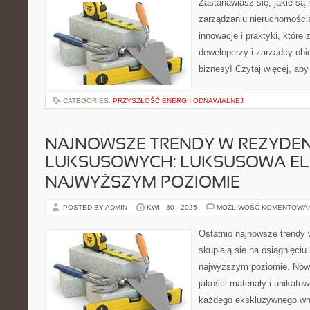
Zastanawiasz się, jakie są
zarządzaniu nieruchomości
innowacje i praktyki, które 
deweloperzy i zarządcy ob
biznesy! Czytaj więcej, aby
CATEGORIES:
PRZYSZŁOŚĆ ENERGII ODNAWIALNEJ
NAJNOWSZE TRENDY W REZYDE
LUKSUSOWYCH: LUKSUSOWA EL
NAJWYŻSZYM POZIOMIE
POSTED BY ADMIN
KWI - 30 - 2025
MOŻLIWOŚĆ KOMENTOWA
Ostatnio najnowsze trendy
skupiają się na osiągnięciu
najwyższym poziomie. Now
jakości materiały i unikato
każdego ekskluzywnego wn