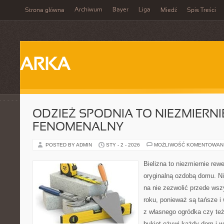
Archiwum
Bayer
Liga
Strona główna
Miedź
Spis Treści
ARKA
ODZIEŻ SPODNIA TO NIEZMIERNI
FENOMENALNY
POSTED BY ADMIN
STY - 2 - 2026
MOŻLIWOŚĆ KOMENTOWAN
Bielizna to niezmiernie re
oryginalną ozdobą domu. N
na nie zezwolić przede wsz
roku, ponieważ są tańsze i 
z własnego ogródka czy też 
bukiet ożywi każdy dom i w