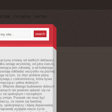
SCRIBE
FACEBOOK
TWITTER
aczyna zmiany od wielkich deklaracji.
łku wstaję wcześniej, od jutra ćwiczę,
esiąca jem zdrowiej, a od kolejnego
zestaję odkładać wszystko na później.
ga na tym, że zbyt ambitne plany
rywają z codziennością, która bywa
 męcząca i pełna drobnych
y. Właśnie dlatego budowanie dobrych
annych nie powinno opierać się na
ecz na spokojnym i rozsądnym
u zmian. Poranek nie musi być
tarczy, że stanie się bardziej
y, spokojniejszy i lepiej dopasowany
 naprawdę wygląda nasze życie.