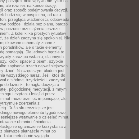
ny początek dnia wpływa nie tylko na
, ale również na koncentrację,
ii oraz sposób podejmowania decyzji.
ek budzi się w pośpiechu, od razu
efon, przegląda wiadomości, odpowiada
we bodźce i działa bez planu, bardzo
 w poczucie przeciążenia jeszcze
niem. Z kolei kilka prostych rytuałów
, że dzień zaczyna się spokojniej. Nie
omplikowane schematy znane z
h poradników, ale o takie elementy,
dę pomagają. Dla jednych będzie to
ypity zaraz po wstaniu, dla innych
iszy, krótki spacer z psem, szybkie
albo zapisanie trzech najważniejszych
ny dzień. Najczęstszym błędem jest
ia wszystkiego naraz. Jeśli ktoś do
awał o siódmej trzydzieści i zaczynał
gu do łazienki, to nagła decyzja o
ątej, półgodzinnej medytacji, zimnym
reningu i czytaniu książki przez
 minut może brzmieć imponująco, ale
ytrzymuje zderzenia z
cią. Dużo skuteczniejsze jest
jednego nowego elementu tygodniowo.
eśniejsze wstawanie o dziesięć minut.
towanie ubrania i śniadania
astępnie ograniczenie korzystania z
ez pierwsze piętnaście minut po
u. Taka metoda nie wygląda