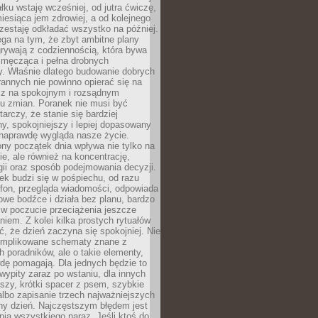
łku wstaję wcześniej, od jutra ćwiczę,
esiąca jem zdrowiej, a od kolejnego
zestaję odkładać wszystko na później.
ga na tym, że zbyt ambitne plany
rywają z codziennością, która bywa
 męcząca i pełna drobnych
y. Właśnie dlatego budowanie dobrych
annych nie powinno opierać się na
ecz na spokojnym i rozsądnym
u zmian. Poranek nie musi być
tarczy, że stanie się bardziej
y, spokojniejszy i lepiej dopasowany
 naprawdę wygląda nasze życie.
ny początek dnia wpływa nie tylko na
, ale również na koncentrację,
ii oraz sposób podejmowania decyzji.
ek budzi się w pośpiechu, od razu
efon, przegląda wiadomości, odpowiada
we bodźce i działa bez planu, bardzo
 w poczucie przeciążenia jeszcze
niem. Z kolei kilka prostych rytuałów
, że dzień zaczyna się spokojniej. Nie
omplikowane schematy znane z
h poradników, ale o takie elementy,
dę pomagają. Dla jednych będzie to
ypity zaraz po wstaniu, dla innych
iszy, krótki spacer z psem, szybkie
albo zapisanie trzech najważniejszych
ny dzień. Najczęstszym błędem jest
ia wszystkiego naraz. Jeśli ktoś do