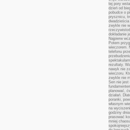
tej pory wst
dzień od bie
pobudce o pi
prysznicu, t
dwadzieścia
zwykle nie w
rzeczywistoś
dokładanie 
Najpierw wcz
Potem przygo
wieczorem. N
telefonu prz
przebudzeni
spektakularn
rezultaty. W
nawyk nie za
wieczoru. Kt
zwykle nie m
Sen nie jest
fundamentem
planować, ć
działań. Dla
poranki, pow
własnym wie
na wyciszeni
godziny dnia
prasować ko
mniej chaos
spokojniejsz
do lepszych