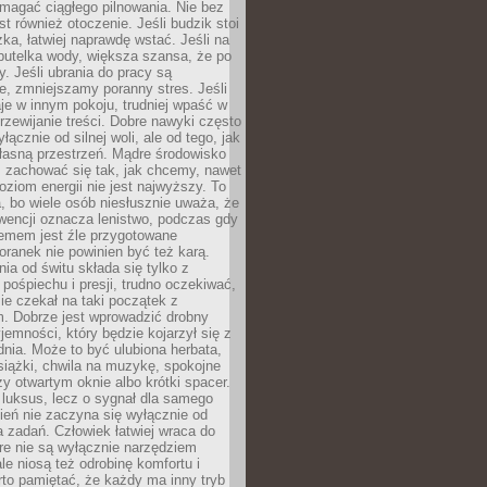
magać ciągłego pilnowania. Nie bez
st również otoczenie. Jeśli budzik stoi
żka, łatwiej naprawdę wstać. Jeśli na
butelka wody, większa szansa, że po
y. Jeśli ubrania do pracy są
, zmniejszamy poranny stres. Jeśli
aje w innym pokoju, trudniej wpaść w
zewijanie treści. Dobre nawyki często
łącznie od silnej woli, ale od tego, jak
łasną przestrzeń. Mądre środowisko
zachować się tak, jak chcemy, nawet
oziom energii nie jest najwyższy. To
, bo wiele osób niesłusznie uważa, że
wencji oznacza lenistwo, podczas gdy
lemem jest źle przygotowane
oranek nie powinien być też karą.
nia od świtu składa się tylko z
pośpiechu i presji, trudno oczekiwać,
ie czekał na taki początek z
. Dobrze jest wprowadzić drobny
jemności, który będzie kojarzył się z
nia. Może to być ulubiona herbata,
książki, chwila na muzykę, spokojne
zy otwartym oknie albo krótki spacer.
 luksus, lecz o sygnał dla samego
zień nie zaczyna się wyłącznie od
 zadań. Człowiek łatwiej wraca do
óre nie są wyłącznie narzędziem
ale niosą też odrobinę komfortu i
to pamiętać, że każdy ma inny tryb