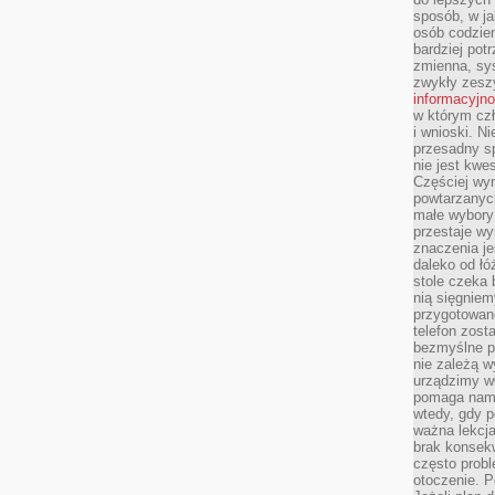
sposób, w ja
osób codzie
bardziej po
zmienna, sy
zwykły zeszy
informacyjn
w którym czł
i wnioski. Ni
przesadny s
nie jest kwe
Częściej wyn
powtarzanych
małe wybory 
przestaje wy
znaczenia je
daleko od łó
stole czeka 
nią sięgniem
przygotowane
telefon zost
bezmyślne pr
nie zależą wy
urządzimy w
pomaga nam 
wtedy, gdy p
ważna lekcja
brak konsek
często prob
otoczenie. P