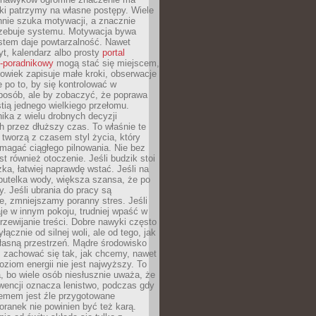
ki patrzymy na własne postępy. Wiele
nnie szuka motywacji, a znacznie
trzebuje systemu. Motywacja bywa
stem daje powtarzalność. Nawet
t, kalendarz albo prosty
portal
o-poradnikowy
mogą stać się miejscem,
owiek zapisuje małe kroki, obserwacje
e po to, by się kontrolować w
posób, ale by zobaczyć, że poprawa
stią jednego wielkiego przełomu.
ika z wielu drobnych decyzji
 przez dłuższy czas. To właśnie te
tworzą z czasem styl życia, który
magać ciągłego pilnowania. Nie bez
st również otoczenie. Jeśli budzik stoi
żka, łatwiej naprawdę wstać. Jeśli na
butelka wody, większa szansa, że po
y. Jeśli ubrania do pracy są
, zmniejszamy poranny stres. Jeśli
aje w innym pokoju, trudniej wpaść w
zewijanie treści. Dobre nawyki często
łącznie od silnej woli, ale od tego, jak
łasną przestrzeń. Mądre środowisko
zachować się tak, jak chcemy, nawet
oziom energii nie jest najwyższy. To
, bo wiele osób niesłusznie uważa, że
wencji oznacza lenistwo, podczas gdy
lemem jest źle przygotowane
oranek nie powinien być też karą.