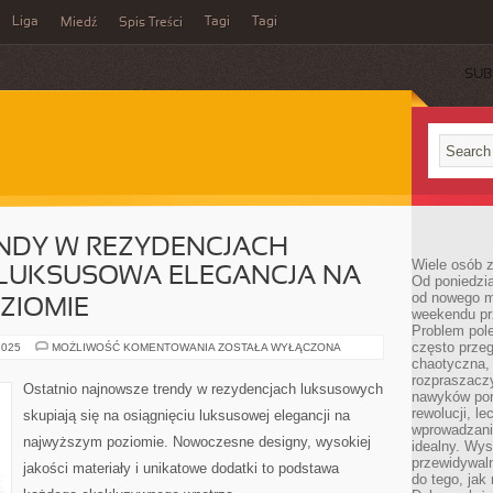
Liga
Tagi
Tagi
Miedź
Spis Treści
SUB
NDY W REZYDENCJACH
Wiele osób z
LUKSUSOWA ELEGANCJA NA
Od poniedzia
od nowego mi
ZIOMIE
weekendu pr
Problem pole
często przeg
NAJNOWSZE
2025
MOŻLIWOŚĆ KOMENTOWANIA
ZOSTAŁA WYŁĄCZONA
TRENDY
chaotyczna,
W
rozpraszacz
REZYDENCJACH
Ostatnio najnowsze trendy w rezydencjach luksusowych
LUKSUSOWYCH:
nawyków por
LUKSUSOWA
rewolucji, l
skupiają się na osiągnięciu luksusowej elegancji na
ELEGANCJA
wprowadzani
NA
najwyższym poziomie. Nowoczesne designy, wysokiej
NAJWYŻSZYM
idealny. Wys
POZIOMIE
przewidywaln
jakości materiały i unikatowe dodatki to podstawa
do tego, jak