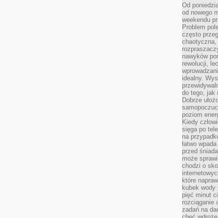
Od poniedzia
od nowego mi
weekendu pr
Problem pole
często przeg
chaotyczna,
rozpraszacz
nawyków por
rewolucji, l
wprowadzani
idealny. Wys
przewidywaln
do tego, jak
Dobrze ułożo
samopoczucie
poziom energ
Kiedy człowi
sięga po tel
na przypadko
łatwo wpada
przed śniada
może sprawić
chodzi o sk
internetowyc
które napraw
kubek wody w
pięć minut c
rozciąganie 
zadań na da
chęć wdrożen