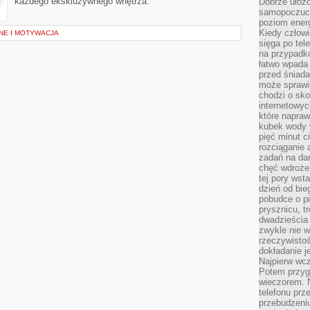
każdego ekskluzywnego wnętrza.
Dobrze ułożo
samopoczucie
poziom energ
Kiedy człowi
NE I MOTYWACJA
sięga po tel
na przypadko
łatwo wpada
przed śniada
może sprawić
chodzi o sk
internetowyc
które napraw
kubek wody w
pięć minut c
rozciąganie 
zadań na da
chęć wdrożen
tej pory wst
dzień od bie
pobudce o pi
prysznicu, t
dwadzieścia
zwykle nie w
rzeczywistoś
dokładanie 
Najpierw wcz
Potem przygo
wieczorem. N
telefonu prz
przebudzeni