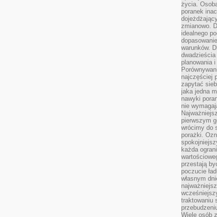
życia. Osob
poranek inac
dojeżdżający
zmianowo. Dl
idealnego po
dopasowanie
warunków. D
dwadzieścia 
planowania i
Porównywani
najczęściej p
zapytać sieb
jaka jedna 
nawyki poran
nie wymagają
Najważniejsz
pierwszym go
wrócimy do s
porażki. Ozn
spokojniejsz
każda ogran
wartościowe
przestają by
poczucie ład
własnym dnie
najważniejsz
wcześniejsz
traktowaniu 
przebudzeni
Wiele osób z