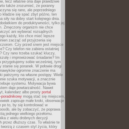
ie, lecz właśnie ona daje prawdziwe
arto także zrozumieć, że poranny
czyna się rano, ale poprzedniego
o kładzie się spać zbyt późno, ten
a siły na dobry start kolejnego dnia.
 dodatkiem do produktywności, tylko jej
. Zmęczony organizm nie chce
wiczyć ani wybierać rozsądnych
tego każdy, kto chce mieć lepsze
inien zacząć od przyjrzenia się
czorom. Czy przed snem jest miejsce
e? Czy telefon nie zabiera ostatniej
? Czy rano trzeba szukać kluczy,
szulę i improwizować śniadanie? Im
u przygotujemy sobie wcześniej, tym
y stanie się poranek. W połowie drogi
 nawyków ogromne znaczenie ma
ki patrzymy na własne postępy. Wiele
nnie szuka motywacji, a znacznie
trzebuje systemu. Motywacja bywa
stem daje powtarzalność. Nawet
t, kalendarz albo prosty
portal
o-poradnikowy
mogą stać się miejscem,
owiek zapisuje małe kroki, obserwacje
e po to, by się kontrolować w
posób, ale by zobaczyć, że poprawa
stią jednego wielkiego przełomu.
ika z wielu drobnych decyzji
 przez dłuższy czas. To właśnie te
tworzą z czasem styl życia, który