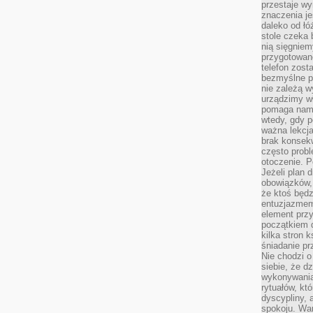
przestaje wy
znaczenia je
daleko od łó
stole czeka 
nią sięgniem
przygotowane
telefon zost
bezmyślne pr
nie zależą wy
urządzimy w
pomaga nam 
wtedy, gdy p
ważna lekcja
brak konsek
często prob
otoczenie. P
Jeżeli plan d
obowiązków, 
że ktoś będz
entuzjazmem
element przy
początkiem d
kilka stron 
śniadanie pr
Nie chodzi o
siebie, że d
wykonywania
rytuałów, kt
dyscypliny, 
spokoju. War