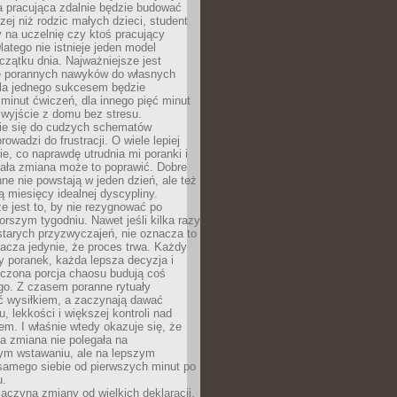
a pracująca zdalnie będzie budować
zej niż rodzic małych dzieci, student
 na uczelnię czy ktoś pracujący
atego nie istnieje jeden model
czątku dnia. Najważniejsze jest
 porannych nawyków do własnych
la jednego sukcesem będzie
minut ćwiczeń, dla innego pięć minut
 wyjście z domu bez stresu.
e się do cudzych schematów
rowadzi do frustracji. O wiele lepiej
ie, co naprawdę utrudnia mi poranki i
mała zmiana może to poprawić. Dobre
ne nie powstają w jeden dzień, ale też
 miesięcy idealnej dyscypliny.
e jest to, by nie rezygnować po
rszym tygodniu. Nawet jeśli kilka razy
tarych przyzwyczajeń, nie oznacza to
acza jedynie, że proces trwa. Każdy
y poranek, każda lepsza decyzja i
iczona porcja chaosu budują coś
go. Z czasem poranne rytuały
ć wysiłkiem, a zaczynają dawać
u, lekkości i większej kontroli nad
m. I właśnie wtedy okazuje się, że
a zmiana nie polegała na
ym wstawaniu, ale na lepszym
samego siebie od pierwszych minut po
u.
aczyna zmiany od wielkich deklaracji.