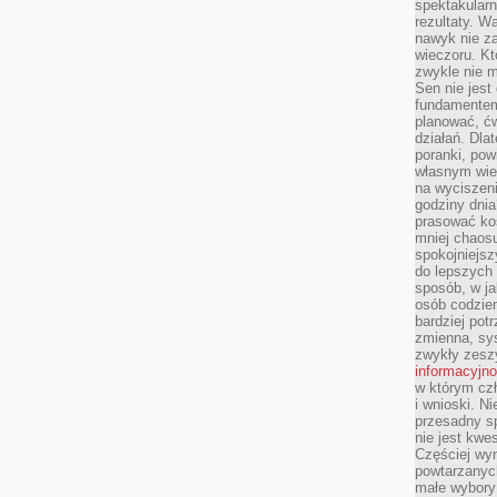
spektakularn
rezultaty. W
nawyk nie za
wieczoru. Kt
zwykle nie m
Sen nie jest
fundamentem
planować, ć
działań. Dla
poranki, pow
własnym wie
na wyciszeni
godziny dnia
prasować ko
mniej chaos
spokojniejsz
do lepszych
sposób, w ja
osób codzie
bardziej po
zmienna, sy
zwykły zeszy
informacyjn
w którym czł
i wnioski. Ni
przesadny s
nie jest kwe
Częściej wyn
powtarzanych
małe wybory 