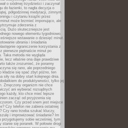
awał o siódmej trzydzieści i zaczynał
gu do łazienki, to nagła decyzja o
ątej, półgodzinnej medytacji, zimnym
reningu i czytaniu książki przez
 minut może brzmieć imponująco, ale
ytrzymuje zderzenia z
cią. Dużo skuteczniejsze jest
jednego nowego elementu tygodniowo.
eśniejsze wstawanie o dziesięć minut.
towanie ubrania i śniadania
astępnie ograniczenie korzystania z
ez pierwsze piętnaście minut po
u. Taka metoda nie wygląda
ie, lecz właśnie ona daje prawdziwe
arto także zrozumieć, że poranny
czyna się rano, ale poprzedniego
o kładzie się spać zbyt późno, ten
a siły na dobry start kolejnego dnia.
 dodatkiem do produktywności, tylko jej
. Zmęczony organizm nie chce
wiczyć ani wybierać rozsądnych
tego każdy, kto chce mieć lepsze
inien zacząć od przyjrzenia się
czorom. Czy przed snem jest miejsce
e? Czy telefon nie zabiera ostatniej
? Czy rano trzeba szukać kluczy,
szulę i improwizować śniadanie? Im
u przygotujemy sobie wcześniej, tym
y stanie się poranek. W połowie drogi
 nawyków ogromne znaczenie ma