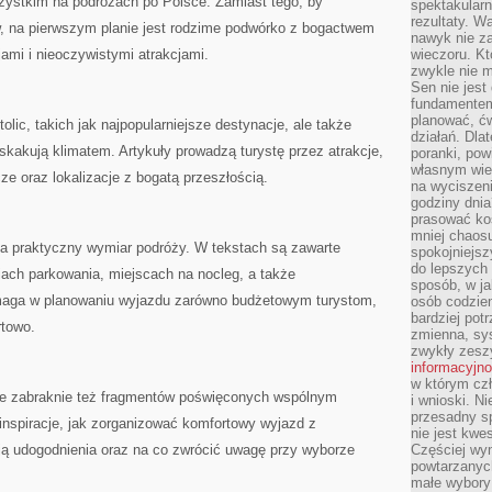
zystkim na podróżach po Polsce. Zamiast tego, by
spektakularn
rezultaty. W
w, na pierwszym planie jest rodzime podwórko z bogactwem
nawyk nie za
ami i nieoczywistymi atrakcjami.
wieczoru. Kt
zwykle nie m
Sen nie jest
fundamentem
planować, ć
olic, takich jak najpopularniejsze destynacje, ale także
działań. Dla
kakują klimatem. Artykuły prowadzą turystę przez atrakcje,
poranki, pow
własnym wie
ze oraz lokalizacje z bogatą przeszłością.
na wyciszeni
godziny dnia
prasować ko
mniej chaos
a praktyczny wymiar podróży. W tekstach są zawarte
spokojniejsz
do lepszych
iach parkowania, miejscach na nocleg, a także
sposób, w ja
aga w planowaniu wyjazdu zarówno budżetowym turystom,
osób codzie
bardziej po
rtowo.
zmienna, sy
zwykły zeszy
informacyjn
w którym czł
nie zabraknie też fragmentów poświęconych wspólnym
i wnioski. Ni
przesadny s
nspiracje, jak zorganizować komfortowy wyjazd z
nie jest kwe
rują udogodnienia oraz na co zwrócić uwagę przy wyborze
Częściej wyn
powtarzanych
małe wybory 