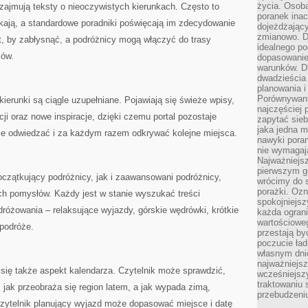
życia. Osob
 zajmują teksty o nieoczywistych kierunkach. Często to
poranek inac
ekają, a standardowe poradniki poświęcają im zdecydowanie
dojeżdżający
zmianowo. Dl
, by zabłysnąć, a podróżnicy mogą włączyć do trasy
idealnego po
ków.
dopasowanie
warunków. D
dwadzieścia 
planowania i
Porównywani
kierunki są ciągle uzupełniane. Pojawiają się świeże wpisy,
najczęściej p
ji oraz nowe inspiracje, dzięki czemu portal pozostaje
zapytać sieb
jaka jedna 
ie odwiedzać i za każdym razem odkrywać kolejne miejsca.
nawyki poran
nie wymagają
Najważniejsz
pierwszym go
czątkujący podróżnicy, jak i zaawansowani podróżnicy,
wrócimy do s
porażki. Ozn
ch pomysłów. Każdy jest w stanie wyszukać treści
spokojniejsz
óżowania – relaksujące wyjazdy, górskie wędrówki, krótkie
każda ogran
wartościowe
podróże.
przestają by
poczucie ład
własnym dnie
najważniejsz
a się także aspekt kalendarza. Czytelnik może sprawdzić,
wcześniejsz
traktowaniu 
 jak przeobraża się region latem, a jak wypada zimą,
przebudzeni
czytelnik planujący wyjazd może dopasować miejsce i datę