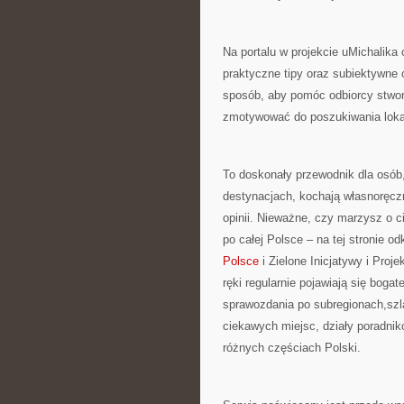
Na portalu w projekcie uMichalika
praktyczne tipy oraz subiektywne 
sposób, aby pomóc odbiorcy stwor
zmotywować do poszukiwania loka
To doskonały przewodnik dla osób
destynacjach, kochają własnoręcz
opinii. Nieważne, czy marzysz o 
po całej Polsce – na tej stronie o
Polsce
i Zielone Inicjatywy i Proj
ręki regularnie pojawiają się bog
sprawozdania po subregionach,szl
ciekawych miejsc, działy poradnik
różnych częściach Polski.