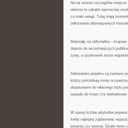
Na tej stronie szczególne miejsce
właśnie te zakątki najmocniej urz
za mało uwagi. Tutaj mają moment
odkrywanie alternatywnych kierun
Materiały na uMichalika – krajowe 
dopiski do wcześniejszych publikac
żywy, a użytkownik może regularn
Adresatami projektu są zarówno po
którzy potrzebują mniej oczywisty
dopasowane do własnego stylu podr
wypady do miast czy wielodniowe 
W sporej liczbie artykułów pojawi
kiedy najlepiej zaplanować wyjazd,
jesienią czy wiosną. Dzięki temu 