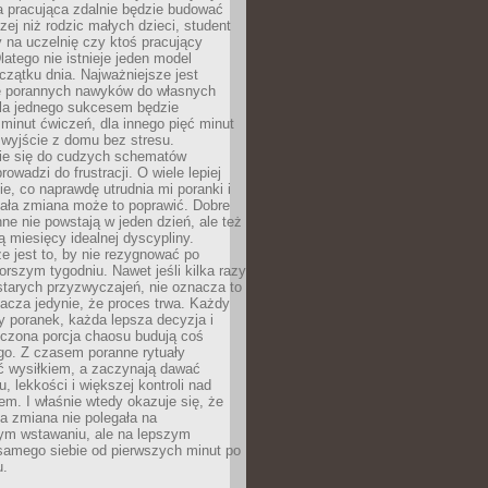
a pracująca zdalnie będzie budować
zej niż rodzic małych dzieci, student
 na uczelnię czy ktoś pracujący
atego nie istnieje jeden model
czątku dnia. Najważniejsze jest
 porannych nawyków do własnych
la jednego sukcesem będzie
minut ćwiczeń, dla innego pięć minut
 wyjście z domu bez stresu.
e się do cudzych schematów
rowadzi do frustracji. O wiele lepiej
ie, co naprawdę utrudnia mi poranki i
mała zmiana może to poprawić. Dobre
ne nie powstają w jeden dzień, ale też
 miesięcy idealnej dyscypliny.
e jest to, by nie rezygnować po
rszym tygodniu. Nawet jeśli kilka razy
tarych przyzwyczajeń, nie oznacza to
acza jedynie, że proces trwa. Każdy
y poranek, każda lepsza decyzja i
iczona porcja chaosu budują coś
go. Z czasem poranne rytuały
ć wysiłkiem, a zaczynają dawać
u, lekkości i większej kontroli nad
m. I właśnie wtedy okazuje się, że
a zmiana nie polegała na
ym wstawaniu, ale na lepszym
samego siebie od pierwszych minut po
u.