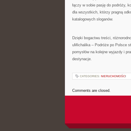
łączy w sobie pasję do podróży, k
dla wszystkich, którzy pragną odk
katalogowych sloganów.
Dzięki bogactwu treści, różnorodn
uMichalika – Podróże po Polsce st
pomysłów na kolejne wyjazdy i pra
destynacje.
CATEGORIES:
NIERUCHOMOŚCI
Comments are closed.