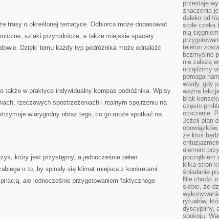
przestaje wy
znaczenia je
daleko od łó
e trasy o określonej tematyce. Odbiorca może dopasować
stole czeka 
nią sięgniem
omiczne, szlaki przyrodnicze, a także miejskie spacery
przygotowane
telefon zost
dowie. Dzięki temu każdy typ podróżnika może odnaleźć
bezmyślne pr
nie zależą wy
urządzimy w
pomaga nam 
wtedy, gdy p
 to także w praktyce indywidualny kompas podróżnika. Wpisy
ważna lekcja
brak konsek
iach, rzeczowych spostrzeżeniach i realnym spojrzeniu na
często prob
otoczenie. P
 otrzymuje wiarygodny obraz tego, co go może spotkać na
Jeżeli plan d
obowiązków, 
że ktoś będz
entuzjazmem
element przy
zyk, który jest przystępny, a jednocześnie pełen
początkiem d
kilka stron 
abiega o to, by spinały się klimat miejsca z konkretami.
śniadanie pr
Nie chodzi o
spiracją, ale jednocześnie przygotowaniem faktycznego
siebie, że d
wykonywania
rytuałów, kt
dyscypliny, 
spokoju. War