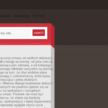
SCRIBE
FACEBOOK
TWITTER
aczyna zmiany od wielkich deklaracji.
łku wstaję wcześniej, od jutra ćwiczę,
esiąca jem zdrowiej, a od kolejnego
zestaję odkładać wszystko na później.
ga na tym, że zbyt ambitne plany
rywają z codziennością, która bywa
 męcząca i pełna drobnych
y. Właśnie dlatego budowanie dobrych
annych nie powinno opierać się na
ecz na spokojnym i rozsądnym
u zmian. Poranek nie musi być
tarczy, że stanie się bardziej
y, spokojniejszy i lepiej dopasowany
 naprawdę wygląda nasze życie.