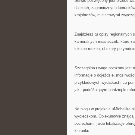
Serwis poświęcony jest przede ws
dalekich, zagranicznych kierunkó
krajobrazów, miejscowymi zwyczaj
Znajdziesz tu opisy regionalnych st
kameralnych miasteczek, które zas
lokalne muzea, obszary przyrodnic
Szczególna uwaga położony jest n
informacje o dojeździe, możliwośc
przykładowych wydatkach, co pom
jak i podróżującym bardziej komfo
Na blogu w projekcie uMichalika 
wycieczkom. Opiekunowie znajdą i
pociechami, jakie lokalizacje ofe
kierunku.