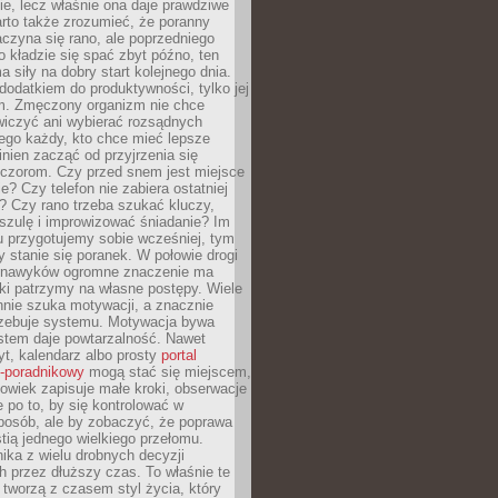
ie, lecz właśnie ona daje prawdziwe
arto także zrozumieć, że poranny
czyna się rano, ale poprzedniego
o kładzie się spać zbyt późno, ten
a siły na dobry start kolejnego dnia.
 dodatkiem do produktywności, tylko jej
. Zmęczony organizm nie chce
wiczyć ani wybierać rozsądnych
tego każdy, kto chce mieć lepsze
inien zacząć od przyjrzenia się
czorom. Czy przed snem jest miejsce
e? Czy telefon nie zabiera ostatniej
? Czy rano trzeba szukać kluczy,
szulę i improwizować śniadanie? Im
u przygotujemy sobie wcześniej, tym
y stanie się poranek. W połowie drogi
 nawyków ogromne znaczenie ma
ki patrzymy na własne postępy. Wiele
nnie szuka motywacji, a znacznie
trzebuje systemu. Motywacja bywa
stem daje powtarzalność. Nawet
t, kalendarz albo prosty
portal
o-poradnikowy
mogą stać się miejscem,
owiek zapisuje małe kroki, obserwacje
e po to, by się kontrolować w
posób, ale by zobaczyć, że poprawa
stią jednego wielkiego przełomu.
ika z wielu drobnych decyzji
 przez dłuższy czas. To właśnie te
tworzą z czasem styl życia, który