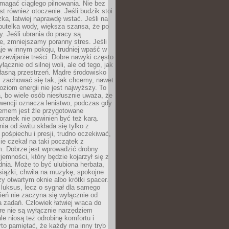
magać ciągłego pilnowania. Nie bez
st również otoczenie. Jeśli budzik stoi
żka, łatwiej naprawdę wstać. Jeśli na
butelka wody, większa szansa, że po
y. Jeśli ubrania do pracy są
, zmniejszamy poranny stres. Jeśli
aje w innym pokoju, trudniej wpaść w
zewijanie treści. Dobre nawyki często
łącznie od silnej woli, ale od tego, jak
łasną przestrzeń. Mądre środowisko
zachować się tak, jak chcemy, nawet
oziom energii nie jest najwyższy. To
, bo wiele osób niesłusznie uważa, że
wencji oznacza lenistwo, podczas gdy
lemem jest źle przygotowane
oranek nie powinien być też karą.
nia od świtu składa się tylko z
pośpiechu i presji, trudno oczekiwać,
ie czekał na taki początek z
. Dobrze jest wprowadzić drobny
jemności, który będzie kojarzył się z
nia. Może to być ulubiona herbata,
książki, chwila na muzykę, spokojne
zy otwartym oknie albo krótki spacer.
 luksus, lecz o sygnał dla samego
zień nie zaczyna się wyłącznie od
 zadań. Człowiek łatwiej wraca do
óre nie są wyłącznie narzędziem
ale niosą też odrobinę komfortu i
to pamiętać, że każdy ma inny tryb