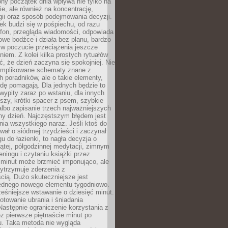
ny początek dnia wpływa nie tylko na
, ale również na koncentrację,
ii oraz sposób podejmowania decyzji.
ek budzi się w pośpiechu, od razu
efon, przegląda wiadomości, odpowiada
we bodźce i działa bez planu, bardzo
 w poczucie przeciążenia jeszcze
niem. Z kolei kilka prostych rytuałów
, że dzień zaczyna się spokojniej. Nie
omplikowane schematy znane z
h poradników, ale o takie elementy,
dę pomagają. Dla jednych będzie to
ypity zaraz po wstaniu, dla innych
iszy, krótki spacer z psem, szybkie
albo zapisanie trzech najważniejszych
ny dzień. Najczęstszym błędem jest
ia wszystkiego naraz. Jeśli ktoś do
awał o siódmej trzydzieści i zaczynał
gu do łazienki, to nagła decyzja o
ątej, półgodzinnej medytacji, zimnym
reningu i czytaniu książki przez
 minut może brzmieć imponująco, ale
ytrzymuje zderzenia z
cią. Dużo skuteczniejsze jest
jednego nowego elementu tygodniowo.
eśniejsze wstawanie o dziesięć minut.
towanie ubrania i śniadania
astępnie ograniczenie korzystania z
ez pierwsze piętnaście minut po
u. Taka metoda nie wygląda