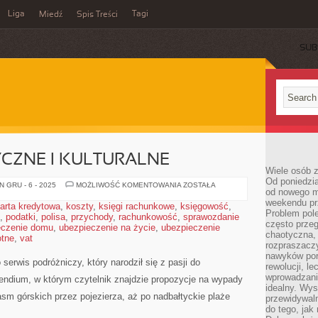
Liga
Tagi
Miedź
Spis Treści
SUB
CZNE I KULTURALNE
Wiele osób z
Od poniedzia
FESTIWALE
 GRU - 6 - 2025
MOŻLIWOŚĆ KOMENTOWANIA
ZOSTAŁA
od nowego mi
MUZYCZNE
I
weekendu pr
arta kredytowa
,
koszty
,
księgi rachunkowe
,
księgowość
,
KULTURALNE
Problem pole
,
podatki
,
polisa
,
przychody
,
rachunkowość
,
sprawozdanie
często przeg
eczenie domu
,
ubezpieczenie na życie
,
ubezpieczenie
chaotyczna,
otne
,
vat
rozpraszacz
nawyków por
serwis podróżniczy, który narodził się z pasji do
rewolucji, l
wprowadzani
ndium, w którym czytelnik znajdzie propozycje na wypady
idealny. Wys
asm górskich przez pojezierza, aż po nadbałtyckie plaże
przewidywaln
do tego, jak