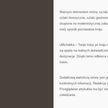
Ważnym elementem strony są takż
szlaki historyczne, szlaki gastron
skupione na modernistycznej zabu
swój sposób poznawania kraju.
uMichalika – Twoje trasy po kraju
są oparte na realnych doświadczen
destynacje. Dzięki temu odbiorca
trasie.
Dodatkową wartością strony jest ję
konkretnych informacji. Redakcja z
Przeglądanie artykułów ma być in
zwiedzania.