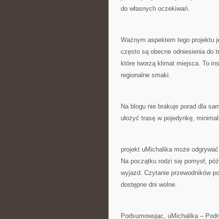
do własnych oczekiwań.
Ważnym aspektem tego projektu je
często są obecne odniesienia do t
które tworzą klimat miejsca. To i
regionalne smaki.
Na blogu nie brakuje porad dla sa
ułożyć trasę w pojedynkę, minimali
projekt uMichalika może odgrywać
Na początku rodzi się pomysł, póź
wyjazd. Czytanie przewodników po
dostępne dni wolne.
Podsumowując, uMichalika – Podró