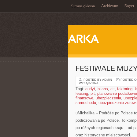
Archiwum
Bayer
Strona główna
ARKA
FESTIWALE MUZY
POSTED BY ADMIN
POSTED ON
WYŁĄCZONA
Tagi:
audyt
,
bilans
,
cit
,
faktoring
,
k
leasing
,
pit
,
planowanie podatkowe
finansowe
,
ubezpieczenia
,
ubezpi
samochodu
,
ubezpieczenie zdrow
uMichalika – Podróże po Polsce to 
podróżowania po Polsce. To kompe
po różnych regionach kraju – od p
oraz historyczne miejscowości.