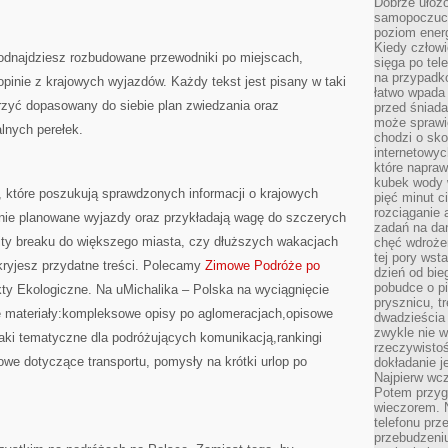
Dobrze ułożo
samopoczucie
poziom energ
Kiedy człowi
 odnajdziesz rozbudowane przewodniki po miejscach,
sięga po tel
na przypadko
opinie z krajowych wyjazdów. Każdy tekst jest pisany w taki
łatwo wpada
zyć dopasowany do siebie plan zwiedzania oraz
przed śniada
może sprawić
lnych perełek.
chodzi o sk
internetowyc
które napraw
kubek wody w
, które poszukują sprawdzonych informacji o krajowych
pięć minut c
rozciąganie 
nie planowane wyjazdy oraz przykładają wagę do szczerych
zadań na da
city breaku do większego miasta, czy dłuższych wakacjach
chęć wdrożen
tej pory wst
dkryjesz przydatne treści. Polecamy
Zimowe Podróże po
dzień od bie
pobudce o pi
ekty Ekologiczne. Na uMichalika – Polska na wyciągnięcie
prysznicu, t
ate materiały:kompleksowe opisy po aglomeracjach,opisowe
dwadzieścia
zwykle nie w
aki tematyczne dla podróżujących komunikacją,rankingi
rzeczywistoś
owe dotyczące transportu, pomysły na krótki urlop po
dokładanie 
Najpierw wcz
Potem przygo
wieczorem. N
telefonu prz
przebudzeni