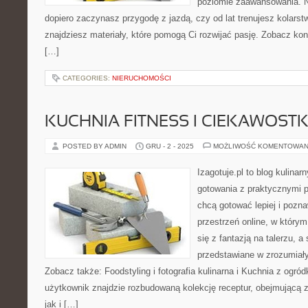
poziomie zaawansowania. N
dopiero zaczynasz przygodę z jazdą, czy od lat trenujesz kolarstw
znajdziesz materiały, które pomogą Ci rozwijać pasję. Zobacz kon
[…]
CATEGORIES:
NIERUCHOMOŚCI
KUCHNIA FITNESS I CIEKAWOSTK
POSTED BY ADMIN
GRU - 2 - 2025
MOŻLIWOŚĆ KOMENTOWAN
Izagotuje.pl to blog kulinar
gotowania z praktycznymi p
chcą gotować lepiej i pozn
przestrzeń online, w który
się z fantazją na talerzu, 
przedstawiane w zrozumiał
Zobacz także: Foodstyling i fotografia kulinarna i Kuchnia z ogród
użytkownik znajdzie rozbudowaną kolekcję receptur, obejmującą 
jak i […]