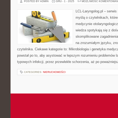
POSTED BY ADMIN
GRU - 1 - 2025
MOŻLIWOŚĆ KOMENTOWAN
LCL-Laryngolog.pl – serwi
myślą o czytelnikach, które
medycynie otolaryngologicz
wiedza spotykają się z doś
skomplikowane zagadnieni
na zrozumiałym języku, zr
czytelnika. Ciekawe kategorie to: Mikrobiologia i genetyka medyc
powstał po to, aby asystować w lepszym rozumieniu problemów l
typowych infekcji, przez przewlekłe schorzenia, aż po poważniej
CATEGORIES:
NIERUCHOMOŚCI