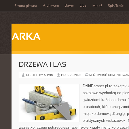
Archiwum
Bayer
Liga
Strona główna
Miedź
Spis Treści
ARKA
DRZEWA I LAS
POSTED BY ADMIN
GRU - 7 - 2025
MOŻLIWOŚĆ KOMENTOWAN
DzikiParapet.pl to zakątek 
pokojowe wychodzą na pierw
gwiazdami każdego domu. T
o osobach, które chcą zami
miejsko-domową dżunglę, peł
praktycznych wskazówek. N
wszystko, czego potrzebujesz, aby Twoje kwiaty nie tylko przeżyły