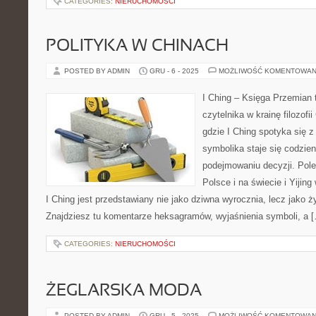
CATEGORIES:
NIERUCHOMOŚCI
POLITYKA W CHINACH
POSTED BY ADMIN
GRU - 6 - 2025
MOŻLIWOŚĆ KOMENTOWAN
I Ching – Księga Przemian 
czytelnika w krainę filozofii
gdzie I Ching spotyka się z
symbolika staje się codz
podejmowaniu decyzji. Pol
Polsce i na świecie i Yijing 
I Ching jest przedstawiany nie jako dziwna wyrocznia, lecz jako
Znajdziesz tu komentarze heksagramów, wyjaśnienia symboli, a 
CATEGORIES:
NIERUCHOMOŚCI
ŻEGLARSKA MODA
POSTED BY ADMIN
GRU - 5 - 2025
MOŻLIWOŚĆ KOMENTOWAN