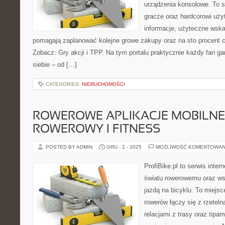
urządzenia konsolowe. To s
gracze oraz hardcorowi uży
informacje, użyteczne wska
pomagają zaplanować kolejne growe zakupy oraz na sto procent c
Zobacz: Gry akcji i TPP. Na tym portalu praktycznie każdy fan ga
siebie – od […]
CATEGORIES:
NIERUCHOMOŚCI
ROWEROWE APLIKACJE MOBILNE 
ROWEROWY I FITNESS
POSTED BY ADMIN
GRU - 2 - 2025
MOŻLIWOŚĆ KOMENTOWAN
ProfiBike.pl to serwis inte
światu rowerowemu oraz ws
jazdą na bicyklu. To miejs
rowerów łączy się z rzeteln
relacjami z trasy oraz tipa