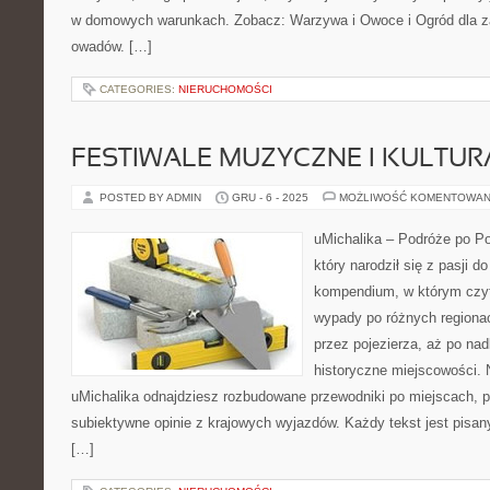
w domowych warunkach. Zobacz: Warzywa i Owoce i Ogród dla z
owadów. […]
CATEGORIES:
NIERUCHOMOŚCI
FESTIWALE MUZYCZNE I KULTU
POSTED BY ADMIN
GRU - 6 - 2025
MOŻLIWOŚĆ KOMENTOWAN
uMichalika – Podróże po Po
który narodził się z pasji 
kompendium, w którym czyte
wypady po różnych regionac
przez pojezierza, aż po nad
historyczne miejscowości. N
uMichalika odnajdziesz rozbudowane przewodniki po miejscach, p
subiektywne opinie z krajowych wyjazdów. Każdy tekst jest pisa
[…]