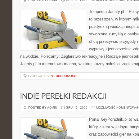
Tempesta-Jachty.pl – Rejsy
to przestrzeń, w którym mi
praktyczną wiedzą i inspira
stworzona z myślą o osoba
chcą przeżywać przygody n
wyprawy i jednocześnie zd
na wodzie. Polecamy: Żeglarstwo rekreacyjne i Rodzaje jednoste
Jachty.pl to internetowa marina, w której każdy miłośnik żagli zna
CATEGORIES:
NIERUCHOMOŚCI
INDIE PEREŁKI REDAKCJI
POSTED BY ADMIN
GRU - 5 - 2025
MOŻLIWOŚĆ KOMENTOWAN
Portal GryPoradnik.pl to ws
który zbiera w jednym miej
oraz zapowiedzi gier na kom