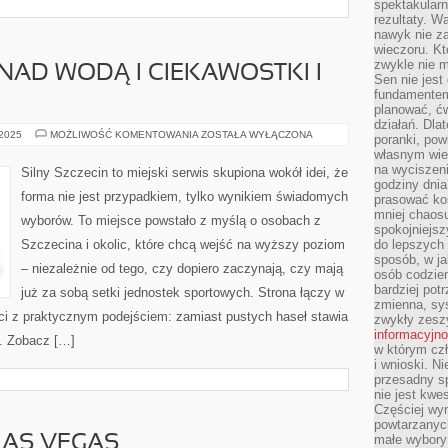
spektakularn
rezultaty. W
nawyk nie za
wieczoru. Kt
zwykle nie m
 NAD WODĄ I CIEKAWOSTKI I
Sen nie jest
fundamentem
planować, ć
działań. Dla
ZAMKI
 2025
MOŻLIWOŚĆ KOMENTOWANIA
ZOSTAŁA WYŁĄCZONA
poranki, pow
I
własnym wie
DWORKI
NAD
na wyciszeni
Silny Szczecin to miejski serwis skupiona wokół idei, że
WODĄ
godziny dnia
I
forma nie jest przypadkiem, tylko wynikiem świadomych
prasować ko
CIEKAWOSTKI
I
mniej chaos
wyborów. To miejsce powstało z myślą o osobach z
FAKTY
spokojniejsz
Szczecina i okolic, które chcą wejść na wyższy poziom
do lepszych
sposób, w ja
– niezależnie od tego, czy dopiero zaczynają, czy mają
osób codzie
bardziej po
już za sobą setki jednostek sportowych. Strona łączy w
zmienna, sy
ści z praktycznym podejściem: zamiast pustych haseł stawia
zwykły zeszy
informacyjn
ia. Zobacz […]
w którym czł
i wnioski. Ni
przesadny s
nie jest kwe
Częściej wyn
powtarzanych
małe wybory 
LAS VEGAS