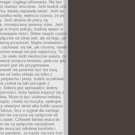
magać ciągłego pilnowania. Nie bez
st również otoczenie. Jeśli budzik stoi
żka, łatwiej naprawdę wstać. Jeśli na
butelka wody, większa szansa, że po
y. Jeśli ubrania do pracy są
, zmniejszamy poranny stres. Jeśli
aje w innym pokoju, trudniej wpaść w
zewijanie treści. Dobre nawyki często
łącznie od silnej woli, ale od tego, jak
łasną przestrzeń. Mądre środowisko
zachować się tak, jak chcemy, nawet
oziom energii nie jest najwyższy. To
, bo wiele osób niesłusznie uważa, że
wencji oznacza lenistwo, podczas gdy
lemem jest źle przygotowane
oranek nie powinien być też karą.
nia od świtu składa się tylko z
pośpiechu i presji, trudno oczekiwać,
ie czekał na taki początek z
. Dobrze jest wprowadzić drobny
jemności, który będzie kojarzył się z
nia. Może to być ulubiona herbata,
książki, chwila na muzykę, spokojne
zy otwartym oknie albo krótki spacer.
 luksus, lecz o sygnał dla samego
zień nie zaczyna się wyłącznie od
 zadań. Człowiek łatwiej wraca do
óre nie są wyłącznie narzędziem
ale niosą też odrobinę komfortu i
to pamiętać, że każdy ma inny tryb