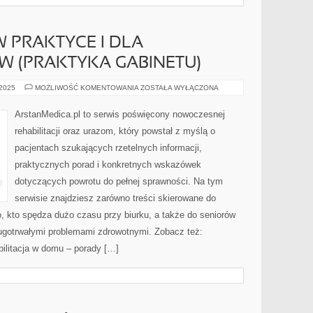
W PRAKTYCE I DLA
W (PRAKTYKA GABINETU)
FIZYKOTERAPIA
 2025
MOŻLIWOŚĆ KOMENTOWANIA
ZOSTAŁA WYŁĄCZONA
W
PRAKTYCE
I
ArstanMedica.pl to serwis poświęcony nowoczesnej
DLA
FIZJOTERAPEUTÓW
rehabilitacji oraz urazom, który powstał z myślą o
(PRAKTYKA
GABINETU)
pacjentach szukających rzetelnych informacji,
praktycznych porad i konkretnych wskazówek
dotyczących powrotu do pełnej sprawności. Na tym
serwisie znajdziesz zarówno treści skierowane do
o, kto spędza dużo czasu przy biurku, a także do seniorów
ługotrwałymi problemami zdrowotnymi. Zobacz też:
bilitacja w domu – porady […]