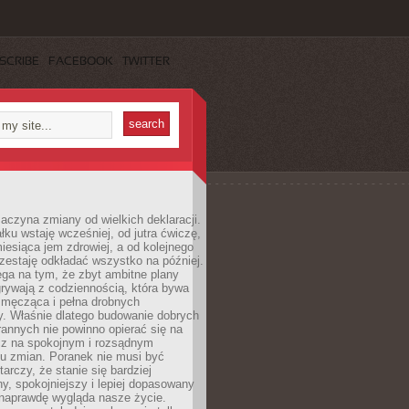
SCRIBE
FACEBOOK
TWITTER
aczyna zmiany od wielkich deklaracji.
łku wstaję wcześniej, od jutra ćwiczę,
esiąca jem zdrowiej, a od kolejnego
zestaję odkładać wszystko na później.
ga na tym, że zbyt ambitne plany
rywają z codziennością, która bywa
 męcząca i pełna drobnych
y. Właśnie dlatego budowanie dobrych
annych nie powinno opierać się na
ecz na spokojnym i rozsądnym
u zmian. Poranek nie musi być
tarczy, że stanie się bardziej
y, spokojniejszy i lepiej dopasowany
 naprawdę wygląda nasze życie.