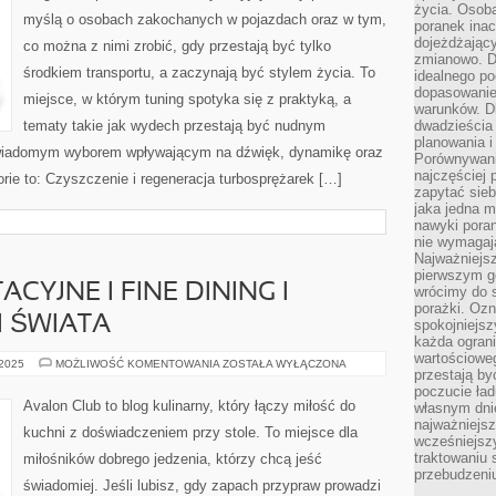
życia. Osob
GPS,
myślą o osobach zakochanych w pojazdach oraz w tym,
OBD
poranek inac
ITD.)
dojeżdżający
co można z nimi zrobić, gdy przestają być tylko
zmianowo. Dl
środkiem transportu, a zaczynają być stylem życia. To
idealnego po
dopasowanie
miejsce, w którym tuning spotyka się z praktyką, a
warunków. D
tematy takie jak wydech przestają być nudnym
dwadzieścia 
planowania i
świadomym wyborem wpływającym na dźwięk, dynamikę oraz
Porównywani
najczęściej p
ie to: Czyszczenie i regeneracja turbosprężarek […]
zapytać sieb
jaka jedna 
nawyki poran
nie wymagają
Najważniejsz
pierwszym go
CYJNE I FINE DINING I
wrócimy do s
porażki. Ozn
I ŚWIATA
spokojniejsz
każda ogran
wartościowe
KOLACJE
 2025
MOŻLIWOŚĆ KOMENTOWANIA
ZOSTAŁA WYŁĄCZONA
przestają by
DEGUSTACYJNE
I
poczucie ład
FINE
Avalon Club to blog kulinarny, który łączy miłość do
własnym dnie
DINING
najważniejsz
I
kuchni z doświadczeniem przy stole. To miejsce dla
DESERY
wcześniejsz
I
traktowaniu 
miłośników dobrego jedzenia, którzy chcą jeść
WYPIEKI
ŚWIATA
przebudzeni
świadomiej. Jeśli lubisz, gdy zapach przypraw prowadzi