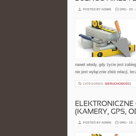
POSTED BY ADMIN
GRU - 20 -
nawet wtedy, gdy życie jest zabie
nie jest wyłącznie zbiór relacji, 
CATEGORIES:
NIERUCHOMOŚCI
ELEKTRONICZNE 
(KAMERY, GPS, OB
POSTED BY ADMIN
GRU - 18 -