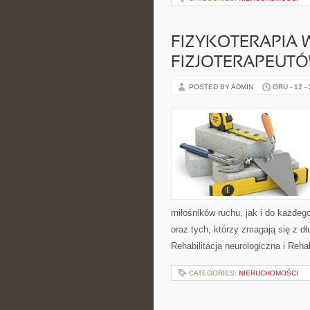
FIZYKOTERAPIA 
FIZJOTERAPEUTÓ
POSTED BY ADMIN
GRU - 12 -
miłośników ruchu, jak i do każdeg
oraz tych, którzy zmagają się z d
Rehabilitacja neurologiczna i Reha
CATEGORIES:
NIERUCHOMOŚCI