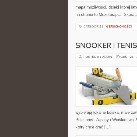
mapa możliwości, dzięki której ła
na stronie to Mezoterapia i Skóra
CATEGORIES:
NIERUCHOMOŚCI
SNOOKER I TENI
POSTED BY ADMIN
GRU - 21 -
wybierają lokalne boiska, małe za
Polecamy: Zapasy i Wioślarstwo.
który chce grać […]