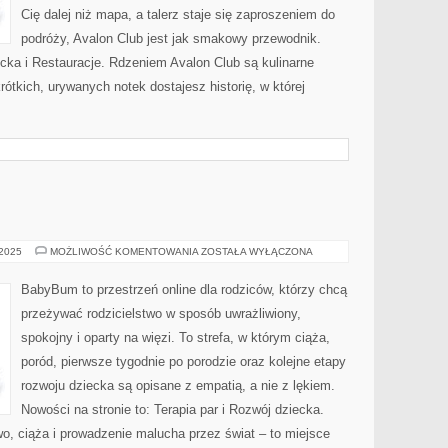
Cię dalej niż mapa, a talerz staje się zaproszeniem do
podróży, Avalon Club jest jak smakowy przewodnik.
cka i Restauracje. Rdzeniem Avalon Club są kulinarne
rótkich, urywanych notek dostajesz historię, w której
ZWIĄZKI
 2025
MOŻLIWOŚĆ KOMENTOWANIA
ZOSTAŁA WYŁĄCZONA
BabyBum to przestrzeń online dla rodziców, którzy chcą
przeżywać rodzicielstwo w sposób uwrażliwiony,
spokojny i oparty na więzi. To strefa, w którym ciąża,
poród, pierwsze tygodnie po porodzie oraz kolejne etapy
rozwoju dziecka są opisane z empatią, a nie z lękiem.
Nowości na stronie to: Terapia par i Rozwój dziecka.
, ciąża i prowadzenie malucha przez świat – to miejsce