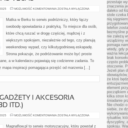
przestaje wy
znaczenia je
BUENOS
 2025
MOŻLIWOŚĆ KOMENTOWANIA
ZOSTAŁA WYŁĄCZONA
daleko od łó
AIRES
stole czeka 
I
LAS
nią sięgniem
Matka w Berku to serwis podróżniczy, który łączy
VEGAS
przygotowane
swobodę opowiadania z praktyką. To miejsce dla osób,
telefon zost
bezmyślne pr
które chcą ruszać w drogę częściej, mądrzej i z
nie zależą wy
większym spokojem, niezależnie od tego, czy planują
urządzimy w
pomaga nam 
weekendowy wypad, czy kilkutygodniową eskapadę.
wtedy, gdy p
ważna lekcja
Strona pokazuje, że podróżowanie może być proste
brak konsek
gane, a w kalendarzu pojawiają się codzienne zadania. To
często prob
otoczenie. P
lecz mapa inspiracji pomagająca przejść od marzenia […]
Jeżeli plan d
obowiązków, 
że ktoś będz
entuzjazmem
element przy
początkiem d
kilka stron 
GADŻETY I AKCESORIA
śniadanie pr
D ITD.)
Nie chodzi o
siebie, że d
wykonywania
ELEKTRONICZNE
 2025
MOŻLIWOŚĆ KOMENTOWANIA
ZOSTAŁA WYŁĄCZONA
rytuałów, kt
GADŻETY
I
dyscypliny, 
AKCESORIA
Magnaflow.pl to serwis motoryzacyjny, który powstał z
spokoju. War
(KAMERY,