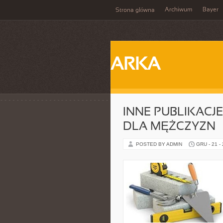
Archiwum
Bayer
Strona główna
ARKA
INNE PUBLIKACJ
DLA MĘŻCZYZN
POSTED BY ADMIN
GRU - 21 -