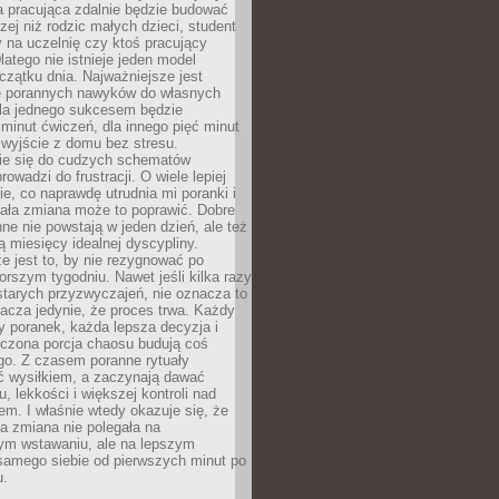
a pracująca zdalnie będzie budować
zej niż rodzic małych dzieci, student
 na uczelnię czy ktoś pracujący
atego nie istnieje jeden model
czątku dnia. Najważniejsze jest
 porannych nawyków do własnych
la jednego sukcesem będzie
minut ćwiczeń, dla innego pięć minut
 wyjście z domu bez stresu.
e się do cudzych schematów
rowadzi do frustracji. O wiele lepiej
ie, co naprawdę utrudnia mi poranki i
mała zmiana może to poprawić. Dobre
ne nie powstają w jeden dzień, ale też
 miesięcy idealnej dyscypliny.
e jest to, by nie rezygnować po
rszym tygodniu. Nawet jeśli kilka razy
tarych przyzwyczajeń, nie oznacza to
acza jedynie, że proces trwa. Każdy
y poranek, każda lepsza decyzja i
iczona porcja chaosu budują coś
go. Z czasem poranne rytuały
ć wysiłkiem, a zaczynają dawać
u, lekkości i większej kontroli nad
m. I właśnie wtedy okazuje się, że
a zmiana nie polegała na
ym wstawaniu, ale na lepszym
samego siebie od pierwszych minut po
u.