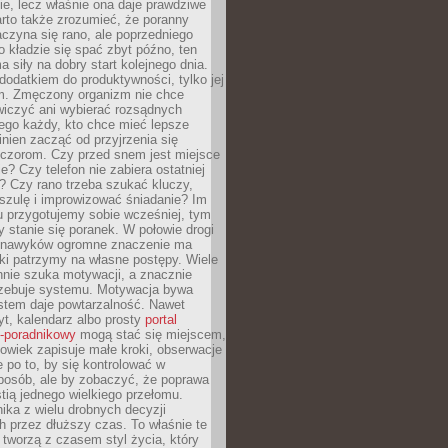
ie, lecz właśnie ona daje prawdziwe
arto także zrozumieć, że poranny
czyna się rano, ale poprzedniego
o kładzie się spać zbyt późno, ten
a siły na dobry start kolejnego dnia.
 dodatkiem do produktywności, tylko jej
. Zmęczony organizm nie chce
wiczyć ani wybierać rozsądnych
tego każdy, kto chce mieć lepsze
inien zacząć od przyjrzenia się
czorom. Czy przed snem jest miejsce
e? Czy telefon nie zabiera ostatniej
? Czy rano trzeba szukać kluczy,
szulę i improwizować śniadanie? Im
u przygotujemy sobie wcześniej, tym
y stanie się poranek. W połowie drogi
 nawyków ogromne znaczenie ma
ki patrzymy na własne postępy. Wiele
nnie szuka motywacji, a znacznie
trzebuje systemu. Motywacja bywa
stem daje powtarzalność. Nawet
t, kalendarz albo prosty
portal
o-poradnikowy
mogą stać się miejscem,
owiek zapisuje małe kroki, obserwacje
e po to, by się kontrolować w
posób, ale by zobaczyć, że poprawa
stią jednego wielkiego przełomu.
ika z wielu drobnych decyzji
 przez dłuższy czas. To właśnie te
tworzą z czasem styl życia, który