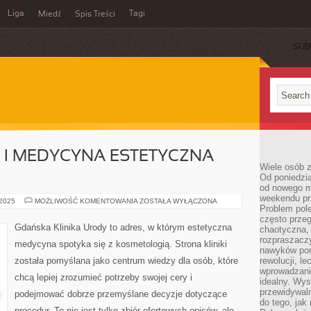
Liga
Tagi
Miedź
Spis Treści
SUB
E I MEDYCYNA ESTETYCZNA
Wiele osób z
Od poniedzia
od nowego mi
weekendu pr
INNE
 2025
MOŻLIWOŚĆ KOMENTOWANIA
ZOSTAŁA WYŁĄCZONA
Problem pole
PUBLIKACJE
I
często przeg
MEDYCYNA
Gdańska Klinika Urody to adres, w którym estetyczna
chaotyczna,
ESTETYCZNA
DLA
rozpraszacz
medycyna spotyka się z kosmetologią. Strona kliniki
MĘŻCZYZN
nawyków por
została pomyślana jako centrum wiedzy dla osób, które
rewolucji, l
wprowadzani
chcą lepiej zrozumieć potrzeby swojej cery i
idealny. Wys
przewidywaln
podejmować dobrze przemyślane decyzje dotyczące
do tego, jak
procedur. To nie jest tylko zbiór ofertowych opisów, ale