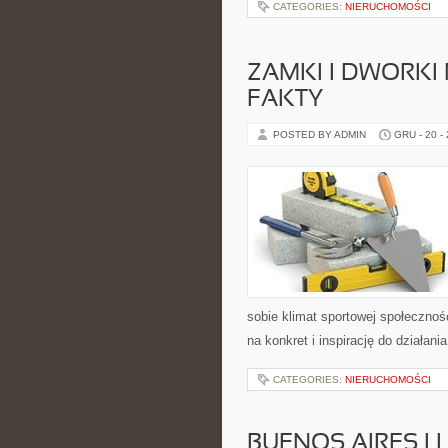
CATEGORIES:
NIERUCHOMOŚCI
ZAMKI I DWORKI
FAKTY
POSTED BY ADMIN
GRU - 20 -
sobie klimat sportowej społeczno
na konkret i inspirację do działan
CATEGORIES:
NIERUCHOMOŚCI
BUENOS AIRES I 