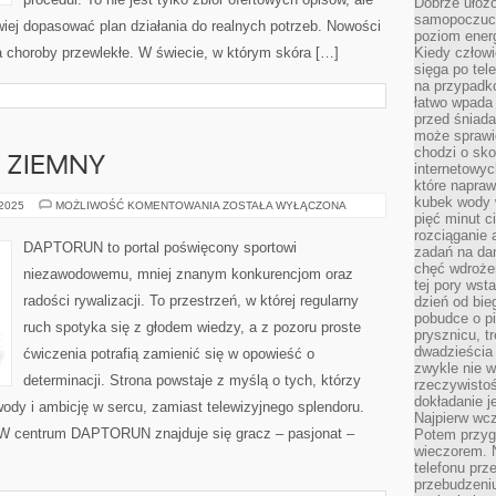
Dobrze ułożo
samopoczucie
twiej dopasować plan działania do realnych potrzeb. Nowości
poziom energ
 a choroby przewlekłe. W świecie, w którym skóra […]
Kiedy człowi
sięga po tel
na przypadko
łatwo wpada
przed śniada
może sprawić
chodzi o sk
S ZIEMNY
internetowyc
które napraw
kubek wody w
SNOOKER
 2025
MOŻLIWOŚĆ KOMENTOWANIA
ZOSTAŁA WYŁĄCZONA
I
pięć minut c
TENIS
rozciąganie 
ZIEMNY
DAPTORUN to portal poświęcony sportowi
zadań na da
chęć wdrożen
niezawodowemu, mniej znanym konkurencjom oraz
tej pory wst
radości rywalizacji. To przestrzeń, w której regularny
dzień od bie
pobudce o pi
ruch spotyka się z głodem wiedzy, a z pozoru proste
prysznicu, t
dwadzieścia
ćwiczenia potrafią zamienić się w opowieść o
zwykle nie w
determinacji. Strona powstaje z myślą o tych, którzy
rzeczywistoś
dokładanie 
wody i ambicję w sercu, zamiast telewizyjnego splendoru.
Najpierw wcz
 W centrum DAPTORUN znajduje się gracz – pasjonat –
Potem przygo
wieczorem. N
telefonu prz
przebudzeni