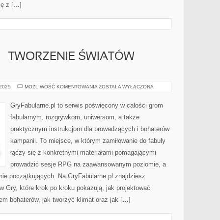
ję z […]
 – TWORZENIE ŚWIATÓW
WORLDBUILDING
 2025
MOŻLIWOŚĆ KOMENTOWANIA
ZOSTAŁA WYŁĄCZONA
–
TWORZENIE
ŚWIATÓW
GryFabularne.pl to serwis poświęcony w całości grom
AUTORSKICH
fabularnym, rozgrywkom, uniwersom, a także
praktycznym instrukcjom dla prowadzących i bohaterów
kampanii. To miejsce, w którym zamiłowanie do fabuły
łączy się z konkretnymi materiałami pomagającymi
prowadzić sesje RPG na zaawansowanym poziomie, a
ie początkujących. Na GryFabularne.pl znajdziesz
w Gry, które krok po kroku pokazują, jak projektować
m bohaterów, jak tworzyć klimat oraz jak […]