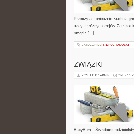
Przeczytaj koniecznie Kuchnia gre
tradycje różnych krajów. Zamiast k
przepis […]
CATEGORIES:
NIERUCHOMOŚCI
ZWIĄZKI
POSTED BY ADMIN
GRU - 13 -
BabyBum – Świadome rodzicielstwo