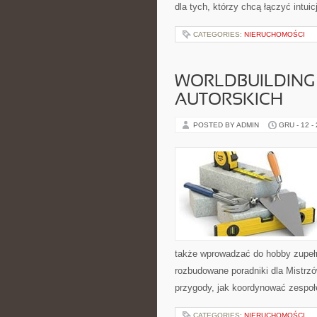
dla tych, którzy chcą łączyć intuic
CATEGORIES:
NIERUCHOMOŚCI
WORLDBUILDING
AUTORSKICH
POSTED BY ADMIN
GRU - 12 -
także wprowadzać do hobby zupełn
rozbudowane poradniki dla Mistrzó
przygody, jak koordynować zespołe
CATEGORIES:
NIERUCHOMOŚCI