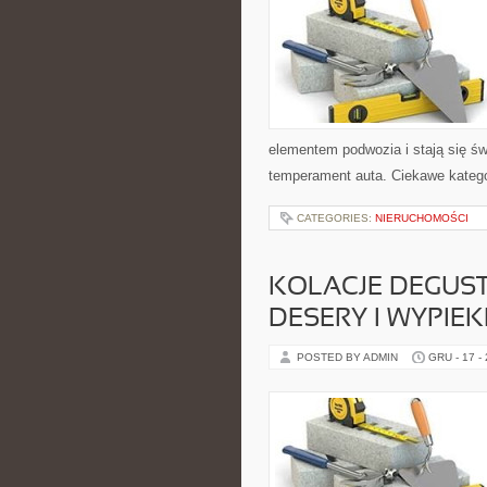
elementem podwozia i stają się 
temperament auta. Ciekawe kategor
CATEGORIES:
NIERUCHOMOŚCI
KOLACJE DEGUSTA
DESERY I WYPIEK
POSTED BY ADMIN
GRU - 17 -