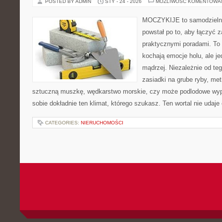
POSTED BY ADMIN
STY - 24 - 2026
MOŻLIWOŚĆ KOMENTOWA
MOCZYKIJE to samodzielny w
powstał po to, aby łączyć 
praktycznymi poradami. To 
kochają emocje holu, ale j
mądrzej. Niezależnie od tego
zasiadki na grube ryby, met
sztuczną muszkę, wędkarstwo morskie, czy może podlodowe 
sobie dokładnie ten klimat, którego szukasz. Ten wortal nie udaje
CATEGORIES:
NIERUCHOMOŚCI