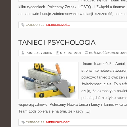
nauczyć się rozmawiać tak,
kilku tygodniach. Polecamy Związki LGBTQ+ i Związki a finanse. 
co naprawdę buduje zainteresowanie w relacji: szczerość, poczuc
CATEGORIES:
NIERUCHOMOŚCI
TANIEC I PSYCHOLOGIA
POSTED BY ADMIN
STY - 24 - 2026
MOŻLIWOŚĆ KOMENTOWA
Dream Team Łódź – Aerial, 
strona internetowa stworzon
połączyć taniec z ćwiczenia
świadomości ciała. To platf
czują, że akrobatyka powie
potrafią dać nie tylko spełni
wspierają zdrowie. Polecamy Nauka tańca i kursy i Taniec w kult
Team Łódź opiera się na tym, że każdy […]
CATEGORIES:
NIERUCHOMOŚCI