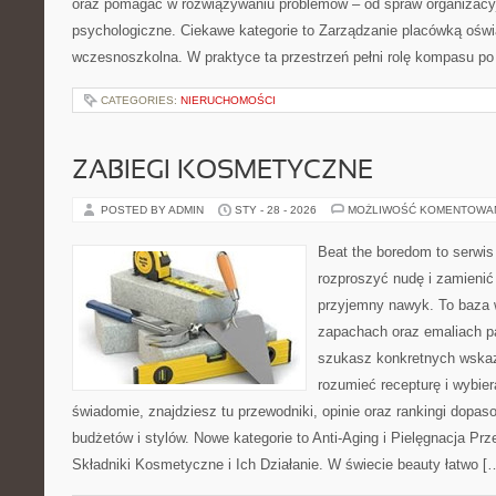
oraz pomagać w rozwiązywaniu problemów – od spraw organizacy
psychologiczne. Ciekawe kategorie to Zarządzanie placówką oświ
wczesnoszkolna. W praktyce ta przestrzeń pełni rolę kompasu po
CATEGORIES:
NIERUCHOMOŚCI
ZABIEGI KOSMETYCZNE
POSTED BY ADMIN
STY - 28 - 2026
MOŻLIWOŚĆ KOMENTOWA
Beat the boredom to serwis
rozproszyć nudę i zamienić
przyjemny nawyk. To baza 
zapachach oraz emaliach p
szukasz konkretnych wskaz
rozumieć recepturę i wybier
świadomie, znajdziesz tu przewodniki, opinie oraz rankingi dopa
budżetów i stylów. Nowe kategorie to Anti-Aging i Pielęgnacja P
Składniki Kosmetyczne i Ich Działanie. W świecie beauty łatwo [