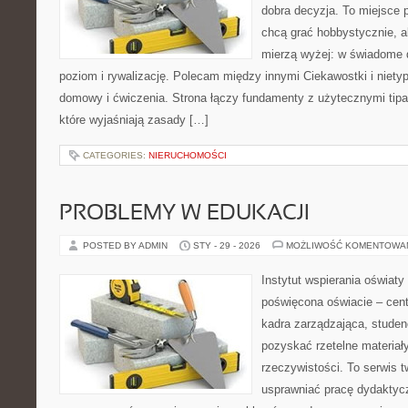
dobra decyzja. To miejsce p
chcą grać hobbystycznie, al
mierzą wyżej: w świadome 
poziom i rywalizację. Polecam między innymi Ciekawostki i niety
domowy i ćwiczenia. Strona łączy fundamenty z użytecznymi tipam
które wyjaśniają zasady […]
CATEGORIES:
NIERUCHOMOŚCI
PROBLEMY W EDUKACJI
POSTED BY ADMIN
STY - 29 - 2026
MOŻLIWOŚĆ KOMENTOWA
Instytut wspierania oświat
poświęcona oświacie – cen
kadra zarządzająca, stude
pozyskać rzetelne materiał
rzeczywistości. To serwis 
usprawniać pracę dydaktyc