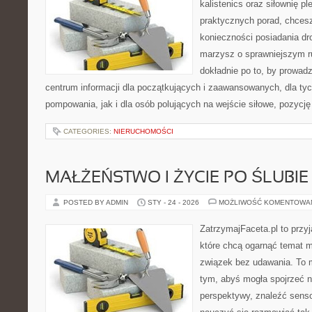
kalistenics oraz siłownię p
praktycznych porad, chces
konieczności posiadania dro
marzysz o sprawniejszym ru
dokładnie po to, by prowadz
centrum informacji dla początkujących i zaawansowanych, dla tyc
pompowania, jak i dla osób polujących na wejście siłowe, pozycję
CATEGORIES:
NIERUCHOMOŚCI
MAŁŻEŃSTWO I ŻYCIE PO ŚLUBIE
POSTED BY ADMIN
STY - 24 - 2026
MOŻLIWOŚĆ KOMENTOWA
ZatrzymajFaceta.pl to przyj
które chcą ogarnąć temat mi
związek bez udawania. To 
tym, abyś mogła spojrzeć n
perspektywy, znaleźć sens