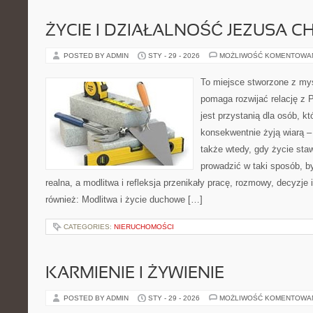
ŻYCIE I DZIAŁALNOŚĆ JEZUSA 
POSTED BY ADMIN
STY - 29 - 2026
MOŻLIWOŚĆ KOMENTOWA
To miejsce stworzone z myś
pomaga rozwijać relację z 
jest przystanią dla osób, kt
konsekwentnie żyją wiarą – 
także wtedy, gdy życie staw
prowadzić w taki sposób, b
realna, a modlitwa i refleksja przenikały pracę, rozmowy, decyzje
również: Modlitwa i życie duchowe […]
CATEGORIES:
NIERUCHOMOŚCI
KARMIENIE I ŻYWIENIE
POSTED BY ADMIN
STY - 29 - 2026
MOŻLIWOŚĆ KOMENTOWA