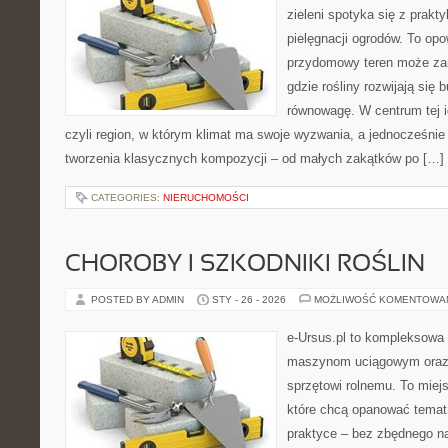
zieleni spotyka się z prakty
pielęgnacji ogrodów. To opo
przydomowy teren może zam
gdzie rośliny rozwijają się 
równowagę. W centrum tej id
czyli region, w którym klimat ma swoje wyzwania, a jednocześnie
tworzenia klasycznych kompozycji – od małych zakątków po […]
CATEGORIES:
NIERUCHOMOŚCI
CHOROBY I SZKODNIKI ROŚLIN
POSTED BY ADMIN
STY - 26 - 2026
MOŻLIWOŚĆ KOMENTOWA
e-Ursus.pl to kompleksowa
maszynom uciągowym oraz 
sprzętowi rolnemu. To miej
które chcą opanować temat
praktyce – bez zbędnego na