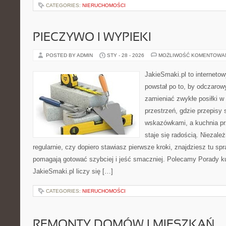
CATEGORIES:
NIERUCHOMOŚCI
PIECZYWO I WYPIEKI
POSTED BY ADMIN
STY - 28 - 2026
MOŻLIWOŚĆ KOMENTOWA
JakieSmaki.pl to internetow
powstał po to, by odczaro
zamieniać zwykłe posiłki 
przestrzeń, gdzie przepisy 
wskazówkami, a kuchnia pr
staje się radością. Niezale
regularnie, czy dopiero stawiasz pierwsze kroki, znajdziesz tu sp
pomagają gotować szybciej i jeść smaczniej. Polecamy Porady ku
JakieSmaki.pl liczy się […]
CATEGORIES:
NIERUCHOMOŚCI
REMONTY DOMÓW I MIESZKAŃ