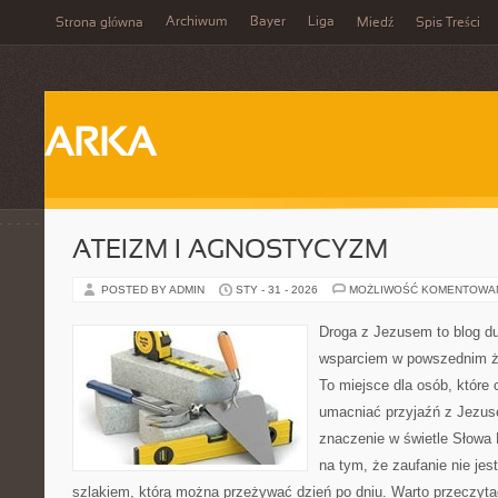
Archiwum
Bayer
Liga
Strona główna
Miedź
Spis Treści
ARKA
ATEIZM I AGNOSTYCYZM
POSTED BY ADMIN
STY - 31 - 2026
MOŻLIWOŚĆ KOMENTOWA
Droga z Jezusem to blog d
wsparciem w powszednim ży
To miejsce dla osób, które 
umacniać przyjaźń z Jezu
znaczenie w świetle Słowa 
na tym, że zaufanie nie jes
szlakiem, którą można przeżywać dzień po dniu. Warto przeczyta