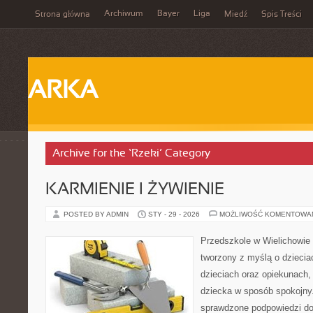
Archiwum
Bayer
Liga
Strona główna
Miedź
Spis Treści
ARKA
Archive for the ‘Rzeki’ Category
KARMIENIE I ŻYWIENIE
POSTED BY ADMIN
STY - 29 - 2026
MOŻLIWOŚĆ KOMENTOWA
Przedszkole w Wielichowie 
tworzony z myślą o dzieci
dzieciach oraz opiekunach,
dziecka w sposób spokojny
sprawdzone podpowiedzi do