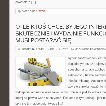
powstała z […]
CATEGORIES:
RZEKI
O ILE KTOŚ CHCE, BY JEGO INTER
SKUTECZNIE I WYDAJNIE FUNKC
MUSI POSTARAĆ SIĘ
POSTED BY ADMIN
GRU - 14 - 2025
MOŻLIWOŚĆ KOMENTOWA
Rynek zabezpieczeń jest n
doglądanym przez krajowy r
sposobu na to, aby zdobyć 
aktywności, trzeba zainwe
jakości reklamę. Aczkolwiek
aby się zareklamować, to n
wyklejanie laminatów warszawa. W tym mieście jest to jedna z na
której na pewno warto skorzystać. Reklama w tym rodzaju, jest n
jaka się tym absorbuje, tworzy […]