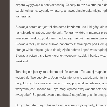
często wygrywają autentycznością. Czechy to też świetne pole d
szlaki kulinarne, wypady w naturę, a nawet eksploracja miejsc, gdz
kameralna.
Słowacja natomiast jest blisko serca każdemu, kto lubi góry, ale 
na najbardziej zatłoczone kierunki. To kraj, w którym możesz prze
wieczorem wskoczyć do term i odpocząć, jakbyś miał małe wakac
Słowacja łączy w sobie surowe panoramy z atrakcjami pod ziemią, 
oferuje wiele miejsc, gdzie da się zjeść dobrze i spać w rozsądn
Słowacja pojawia się jako kierunek wygodny, szybki i bardzo wdz
weekend.
Ten blog nie jest tylko zbiorem opisów atrakcji. To raczej mapa in
wyjazd do Twojego stylu. Jedni wolą intensywne zwiedzanie, inni 
tacy, którzy chcą mieszać: rano muzea, po południu jedzenie, a 
wszystko jest ułożone tak, byś mógł wybrać swój wariant bez po
„wszystko”. Bo podróżowanie ma dawać satysfakcję, a nie presję.
Dużym tematem są tu także trasy łączone, czyli wypady, które obe