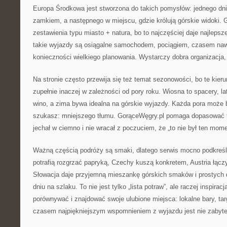
Europa Środkowa jest stworzona do takich pomysłów: jednego dni
zamkiem, a następnego w miejscu, gdzie królują górskie widoki. 
zestawienia typu miasto + natura, bo to najczęściej daje najleps
takie wyjazdy są osiągalne samochodem, pociągiem, czasem na
konieczności wielkiego planowania. Wystarczy dobra organizacja,
Na stronie często przewija się też temat sezonowości, bo te kieru
zupełnie inaczej w zależności od pory roku. Wiosna to spacery, lat
wino, a zima bywa idealna na górskie wyjazdy. Każda pora może b
szukasz: mniejszego tłumu. GorąceWęgry.pl pomaga dopasować t
jechał w ciemno i nie wracał z poczuciem, że „to nie był ten mome
Ważną częścią podróży są smaki, dlatego serwis mocno podkreśl
potrafią rozgrzać papryką, Czechy kuszą konkretem, Austria łącz
Słowacja daje przyjemną mieszankę górskich smaków i prostych da
dniu na szlaku. To nie jest tylko „lista potraw”, ale raczej inspira
porównywać i znajdować swoje ulubione miejsca: lokalne bary, targ
czasem najpiękniejszym wspomnieniem z wyjazdu jest nie zabyte