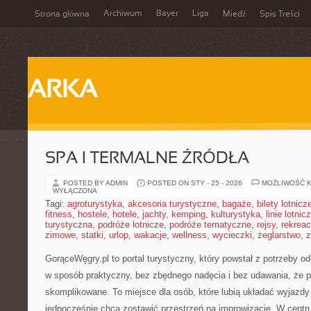
Archiwum
Bayer
Liga
Strona główna
Miedź
Spis Treści
ARKA
SPA I TERMALNE ŹRÓDŁA
POSTED BY ADMIN
POSTED ON STY - 25 - 2026
MOŻLIWOŚĆ 
WYŁĄCZONA
Tagi:
agroturystyka
,
akcesoria turystyczne
,
bagaże
,
bilety lotnicz
fitness
,
hostele
,
hotele
,
jachty
,
kemping
,
kulturystyka
,
linie lotnic
turystyczna
,
podróże lotnicze
,
podróże tematyczne
,
rejsy
,
rekreac
zimowe
,
statki
,
urlop
,
wakacje
,
wellness
,
wycieczki
,
żeglarstwo
,
z
GorąceWęgry.pl to portal turystyczny, który powstał z potrzeby 
w sposób praktyczny, bez zbędnego nadęcia i bez udawania, że 
skomplikowane. To miejsce dla osób, które lubią układać wyjazdy 
jednocześnie chcą zostawić przestrzeń na improwizację. W centr