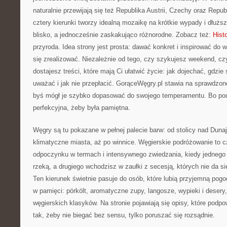
naturalnie przewijają się też Republika Austrii, Czechy oraz Repu
cztery kierunki tworzy idealną mozaikę na krótkie wypady i dłuższ
blisko, a jednocześnie zaskakująco różnorodne. Zobacz też:
Histo
przyroda. Idea strony jest prosta: dawać konkret i inspirować do
się zrealizować. Niezależnie od tego, czy szykujesz weekend, czy
dostajesz treści, które mają Ci ułatwić życie: jak dojechać, gdzi
uważać i jak nie przepłacić. GorąceWęgry.pl stawia na sprawdzon
byś mógł je szybko dopasować do swojego temperamentu. Bo pod
perfekcyjna, żeby była pamiętna.
Węgry są tu pokazane w pełnej palecie barw: od stolicy nad Duna
klimatyczne miasta, aż po winnice. Węgierskie podróżowanie to 
odpoczynku w termach i intensywnego zwiedzania, kiedy jednego
rzeką, a drugiego wchodzisz w zaułki z secesją, których nie da si
Ten kierunek świetnie pasuje do osób, które lubią przyjemną pogo
w pamięci: pörkölt, aromatyczne zupy, langosze, wypieki i desery,
węgierskich klasyków. Na stronie pojawiają się opisy, które podpo
tak, żeby nie biegać bez sensu, tylko poruszać się rozsądnie.