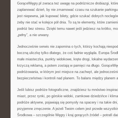
GorąceWęgry.pl zwraca też uwagę na podróżnicze drobiazgi, które 
zaplanować dzień, by nie zmarnować czasu na szukanie parking
jest niepewna, jak kupować bilety, gdzie szukać dobrych noclegów 
żeby nie stać w kolejce pół dnia. To są te elementy, które zamien
podróż bez stresu. Dzięki temu nawet jeśli jedziesz na krótko, m
„pełny”, a nie urwany.
Jednocześnie serwis nie zapomina o tych, którzy kochają niespodz
boczną uliczkę tylko dlatego, że coś ładnie wygląda. Europa Śr
małe miasteczka, punkty widokowe, kręte drogi, lokalne wydarzeni
krzyczą reklamą, a potem zostają w pamięci na długo. GorąceWęg
podróżowania, w którym jest miejsce na zachwyt, ale jednocześni
bezpieczeństwa i kontroli nad planem. To balans między planem a
Jeśli lubisz podróże fotograficzne, znajdziesz tu mnóstwo inspira
miast, przez rynki, po górskie widoki, zamkowe dziedzińce i klimat
podróże aktywne, pojawiają się pomysły na spacery i na takie dni
przyjemne zmęczenie. A jeżeli Twoim celem jest przede wszystki
Środkowa – szczególnie Węgry i kraj gorących źródeł – potrafi d