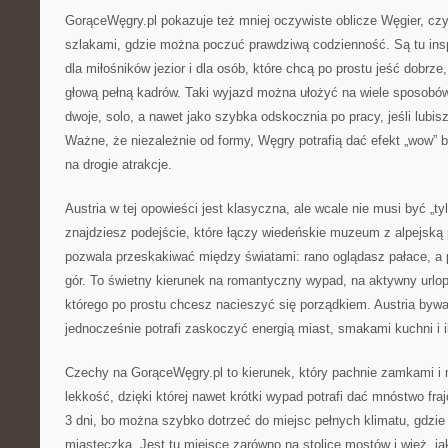
GorąceWęgry.pl pokazuje też mniej oczywiste oblicze Węgier, cz
szlakami, gdzie można poczuć prawdziwą codzienność. Są tu insp
dla miłośników jezior i dla osób, które chcą po prostu jeść dobrze
głową pełną kadrów. Taki wyjazd można ułożyć na wiele sposobów:
dwoje, solo, a nawet jako szybka odskocznia po pracy, jeśli lubis
Ważne, że niezależnie od formy, Węgry potrafią dać efekt „wow” 
na drogie atrakcje.
Austria w tej opowieści jest klasyczna, ale wcale nie musi być „ty
znajdziesz podejście, które łączy wiedeńskie muzeum z alpejską 
pozwala przeskakiwać między światami: rano oglądasz pałace, a p
gór. To świetny kierunek na romantyczny wypad, na aktywny urlop
którego po prostu chcesz nacieszyć się porządkiem. Austria byw
jednocześnie potrafi zaskoczyć energią miast, smakami kuchni i i
Czechy na GorąceWęgry.pl to kierunek, który pachnie zamkami i 
lekkość, dzięki której nawet krótki wypad potrafi dać mnóstwo fra
3 dni, bo można szybko dotrzeć do miejsc pełnych klimatu, gdzie 
miasteczka. Jest tu miejsce zarówno na stolicę mostów i wież, jak