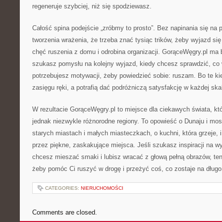
regeneruje szybciej, niż się spodziewasz.
Całość spina podejście „zróbmy to prosto”. Bez napinania się na 
tworzenia wrażenia, że trzeba znać tysiąc trików, żeby wyjazd si
chęć ruszenia z domu i odrobina organizacji. GorąceWęgry.pl ma
szukasz pomysłu na kolejny wyjazd, kiedy chcesz sprawdzić, co 
potrzebujesz motywacji, żeby powiedzieć sobie: ruszam. Bo te ki
zasięgu ręki, a potrafią dać podróżniczą satysfakcję w każdej skal
W rezultacie GorąceWęgry.pl to miejsce dla ciekawych świata, któ
jednak niezwykle różnorodne regiony. To opowieść o Dunaju i mos
starych miastach i małych miasteczkach, o kuchni, która grzeje, i
przez piękne, zaskakujące miejsca. Jeśli szukasz inspiracji na 
chcesz mieszać smaki i lubisz wracać z głową pełną obrazów, ten 
żeby pomóc Ci ruszyć w drogę i przeżyć coś, co zostaje na długo
CATEGORIES:
NIERUCHOMOŚCI
Comments are closed.