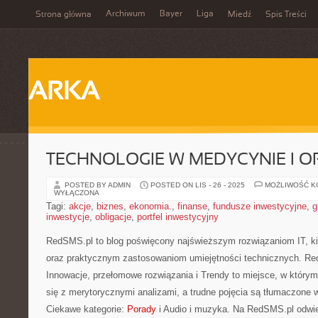
Archiwum
Bayer
Liga
Strona główna
Miedź
Spis Treści
ARKA
TECHNOLOGIE W MEDYCYNIE I O
POSTED BY ADMIN
POSTED ON LIS - 26 - 2025
MOŻLIWOŚĆ 
WYŁĄCZONA
Tagi:
akcje
,
biznes
,
ekonomia.
,
finanse
,
fundusze inwestycyjne
,
g
inwestycje
,
obligacje
,
portfel inwestycyjny
RedSMS.pl to blog poświęcony najświeższym rozwiązaniom IT, ki
oraz praktycznym zastosowaniom umiejętności technicznych. R
Innowacje, przełomowe rozwiązania i Trendy to miejsce, w który
się z merytorycznymi analizami, a trudne pojęcia są tłumaczone 
Ciekawe kategorie:
Porady
i Audio i muzyka. Na RedSMS.pl odwie