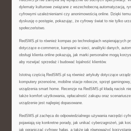
dylematy kulturowe związane z wszechobecną automatyzacją, ryn
cyfrowymi uzależnieniami czy anonimowością online. Dzięki te
dyskusję o postępie, pokazując, że cyfrowy świat to nie tylko urz
społeczeństwo.
RedSMS.pl to również kompas po technologiach wspierających prz
dotyczące e-commerce, kampanii w sieci, analityki danych, autom
obsługi klienta online pokazują, jak marki personalne mogą korzy
aby rozwijać sprzedaż i budować lojalność klientów.
Istotną częścią RedSMS.pl są również artykuły dotyczące urządze
komputery przenośne, mobilne stacje robocze, sprzęt gamingowy
urządzenia smart home. Recenzje na RedSMS.pl kładą nacisk nie 
także komfort użytkowania, opłacalność zakupu oraz scenariusze
urządzenie jest najlepiej dopasowane.
RedSMS.pl zachęca do odpowiedzialnego używania narzędzi cyfr
pojawiają się konkretne porady, jak unikać cyberzagrożeń, jak k
jak ograniczać cyfrowy hałas, a także jak równoważyć korzystani