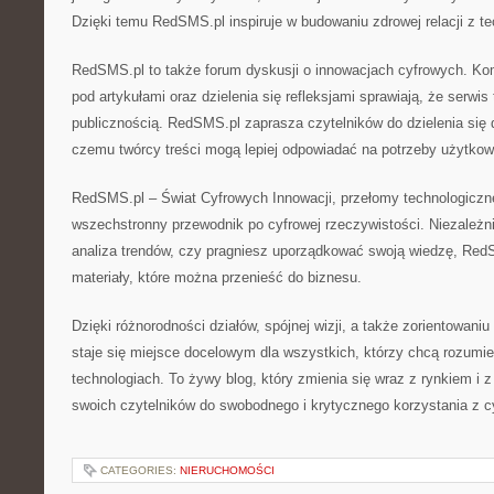
Dzięki temu RedSMS.pl inspiruje w budowaniu zdrowej relacji z te
RedSMS.pl to także forum dyskusji o innowacjach cyfrowych. K
pod artykułami oraz dzielenia się refleksjami sprawiają, że serwi
publicznością. RedSMS.pl zaprasza czytelników do dzielenia się 
czemu twórcy treści mogą lepiej odpowiadać na potrzeby użytkow
RedSMS.pl – Świat Cyfrowych Innowacji, przełomy technologiczne 
wszechstronny przewodnik po cyfrowej rzeczywistości. Niezależnie
analiza trendów, czy pragniesz uporządkować swoją wiedzę, Red
materiały, które można przenieść do biznesu.
Dzięki różnorodności działów, spójnej wizji, a także zorientowani
staje się miejsce docelowym dla wszystkich, którzy chcą rozumi
technologiach. To żywy blog, który zmienia się wraz z rynkiem i z
swoich czytelników do swobodnego i krytycznego korzystania z c
CATEGORIES:
NIERUCHOMOŚCI