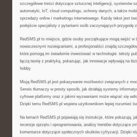
szczegółowe treści dotyczące sztucznej inteligencji, systemów 
automatyki, IoT, cloud computingu, ochrony danych, a także mobil
sprzedaży online i marketingu internetowego. Każdy tekst jest tw
podejście specjalisty z pytaniami osób zaczynających przygodę z
RedSMS.pl to miejsce, gdzie osoby początkujące mogą wejść w św
nowoczesnymi rozwiązaniami, a profesjonaliści znajdą szczegóło
które pomogą im świadomie inwestować w technologie. teksty p
łączą teorię z praktyką, pokazując, jak innowacje wpływają na bi
hobby.
Misją RedSMS.pl jest pokazywanie możliwości związanych z mode
Serwis tłumaczy w prosty sposób, jak działają systemy informatyc
cyfrowe platformy oraz z jakimi wyzwaniami może wiązać się wd
Dzięki temu RedSMS.pl wspiera użytkownikom lepiej rozumieć świ
Na łamach RedSMS.pl pojawiają się instrukcje, które pokazują, ja
recenzje sprzętu i oprogramowania, analizy trendów dotyczące zm
komentarze dotyczące społecznych skutków cyfryzacji. Dzięki r