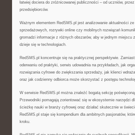
łatwiej dociera do zróżnicowanej publiczności – od uczniów, przez
przedsiębiorców.
Ważnym elementem RedSMS.pl jest analizowanie aktualności ze św
sprzedażowych, rozrywki online czy mobilnych rozwiązań komun
gromadzi informacje z różnych obszarów, aby w jednym miejscu z
dzieje się w technologiach.
RedSMS.pl koncentruje się na praktycznej perspektywie. Zamiast
oderwaniu od praktyki, serwis udowadnia na przykładach, jak org
rozwiązania cyfrowe do zwiększania sprzedaży, jak klienci wdraża
oraz jak codzienny odbiorca może skorzystać z postępu technolo
W serwisie RedSMS.pl można znaleźć bogatą sekcję poświęconą e
Przewodniki pomagają zorientować się w ekosystemie narzędzi d
ścieżkę nauki w branży cyfrowej oraz działać skutecznie w świec
RedSMS.pl staje się kompendium dla ambitnych pasjonatów, któr
kroku.
RedSMS.pl nie zamyka się wyłącznie do suchych specyfikacji. W 