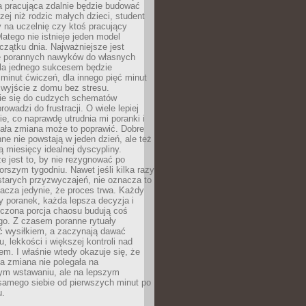
a pracująca zdalnie będzie budować
zej niż rodzic małych dzieci, student
 na uczelnię czy ktoś pracujący
atego nie istnieje jeden model
czątku dnia. Najważniejsze jest
 porannych nawyków do własnych
la jednego sukcesem będzie
minut ćwiczeń, dla innego pięć minut
 wyjście z domu bez stresu.
e się do cudzych schematów
rowadzi do frustracji. O wiele lepiej
ie, co naprawdę utrudnia mi poranki i
mała zmiana może to poprawić. Dobre
ne nie powstają w jeden dzień, ale też
 miesięcy idealnej dyscypliny.
e jest to, by nie rezygnować po
rszym tygodniu. Nawet jeśli kilka razy
tarych przyzwyczajeń, nie oznacza to
acza jedynie, że proces trwa. Każdy
y poranek, każda lepsza decyzja i
iczona porcja chaosu budują coś
go. Z czasem poranne rytuały
ć wysiłkiem, a zaczynają dawać
u, lekkości i większej kontroli nad
m. I właśnie wtedy okazuje się, że
a zmiana nie polegała na
ym wstawaniu, ale na lepszym
samego siebie od pierwszych minut po
u.