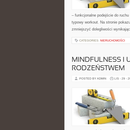
– funkcjonalne podejście do ruchu 
typowy workout. Na stronie pokaz
zmniejszyć dolegliwości wynikają
CATEGORIES:
NIERUCHOMOŚCI
MINDFULNESS I 
RODZEŃSTWEM
POSTED BY ADMIN
LIS - 29 - 