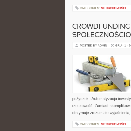
CATEGORIES:
NIERUCHOMOŚCI
CROWDFUNDING 
SPOŁECZNOŚCIOW
POSTED BY ADMIN
GRU - 1 - 
pożyczek i Automatyzacja inwesty
rzeczowość. Zamiast skomplikowa
otrzymuje zrozumiałe wyjaśnienia
CATEGORIES:
NIERUCHOMOŚCI