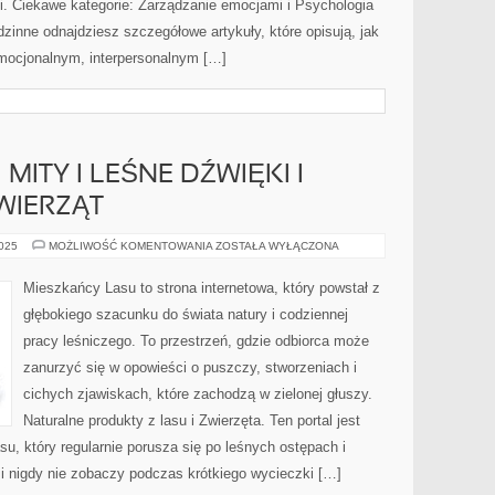
. Ciekawe kategorie: Zarządzanie emocjami i Psychologia
dzinne odnajdziesz szczegółowe artykuły, które opisują, jak
emocjonalnym, interpersonalnym […]
MITY I LEŚNE DŹWIĘKI I
WIERZĄT
LEŚNE
2025
MOŻLIWOŚĆ KOMENTOWANIA
ZOSTAŁA WYŁĄCZONA
LEGENDY
I
MITY
Mieszkańcy Lasu to strona internetowa, który powstał z
I
LEŚNE
głębokiego szacunku do świata natury i codziennej
DŹWIĘKI
I
pracy leśniczego. To przestrzeń, gdzie odbiorca może
KOMUNIKACJA
ZWIERZĄT
zanurzyć się w opowieści o puszczy, stworzeniach i
cichych zjawiskach, które zachodzą w zielonej głuszy.
Naturalne produkty z lasu i Zwierzęta. Ten portal jest
u, który regularnie porusza się po leśnych ostępach i
i nigdy nie zobaczy podczas krótkiego wycieczki […]