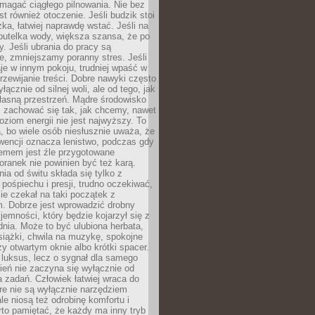
magać ciągłego pilnowania. Nie bez
st również otoczenie. Jeśli budzik stoi
żka, łatwiej naprawdę wstać. Jeśli na
butelka wody, większa szansa, że po
y. Jeśli ubrania do pracy są
, zmniejszamy poranny stres. Jeśli
aje w innym pokoju, trudniej wpaść w
zewijanie treści. Dobre nawyki często
łącznie od silnej woli, ale od tego, jak
łasną przestrzeń. Mądre środowisko
zachować się tak, jak chcemy, nawet
oziom energii nie jest najwyższy. To
, bo wiele osób niesłusznie uważa, że
wencji oznacza lenistwo, podczas gdy
lemem jest źle przygotowane
oranek nie powinien być też karą.
nia od świtu składa się tylko z
pośpiechu i presji, trudno oczekiwać,
ie czekał na taki początek z
. Dobrze jest wprowadzić drobny
jemności, który będzie kojarzył się z
nia. Może to być ulubiona herbata,
książki, chwila na muzykę, spokojne
zy otwartym oknie albo krótki spacer.
 luksus, lecz o sygnał dla samego
zień nie zaczyna się wyłącznie od
 zadań. Człowiek łatwiej wraca do
óre nie są wyłącznie narzędziem
ale niosą też odrobinę komfortu i
to pamiętać, że każdy ma inny tryb