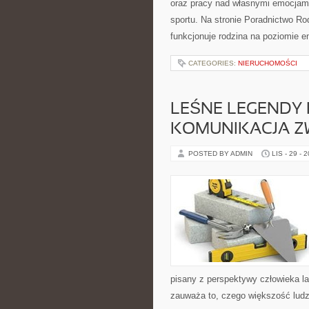
oraz pracy nad własnymi emocjami
sportu. Na stronie Poradnictwo Ro
funkcjonuje rodzina na poziomie 
CATEGORIES:
NIERUCHOMOŚCI
LEŚNE LEGENDY I 
KOMUNIKACJA Z
POSTED BY ADMIN
LIS - 29 - 
pisany z perspektywy człowieka las
zauważa to, czego większość ludz