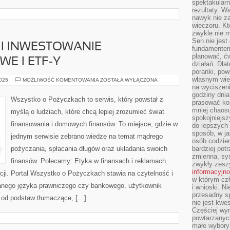
spektakularn
rezultaty. W
nawyk nie za
wieczoru. Kt
zwykle nie m
Sen nie jest
I INWESTOWANIE
fundamentem
planować, ć
E I ETF-Y
działań. Dla
poranki, pow
własnym wie
CROWDFUNDING
2025
MOŻLIWOŚĆ KOMENTOWANIA
ZOSTAŁA WYŁĄCZONA
I
na wyciszeni
INWESTOWANIE
godziny dnia
SPOŁECZNOŚCIOWE
Wszystko o Pożyczkach to serwis, który powstał z
prasować ko
I
ETF-
mniej chaos
myślą o ludziach, które chcą lepiej zrozumieć świat
Y
spokojniejsz
finansowania i domowych finansów. To miejsce, gdzie w
do lepszych
sposób, w ja
jednym serwisie zebrano wiedzę na temat mądrego
osób codzie
pożyczania, spłacania długów oraz układania swoich
bardziej po
zmienna, sy
finansów. Polecamy: Etyka w finansach i reklamach
zwykły zeszy
informacyjn
cji. Portal Wszystko o Pożyczkach stawia na czytelność i
w którym czł
nego języka prawniczego czy bankowego, użytkownik
i wnioski. Ni
przesadny s
, od podstaw tłumaczące, […]
nie jest kwe
Częściej wyn
powtarzanych
małe wybory 