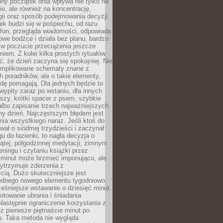
ny początek dnia wpływa nie tylko na
, ale również na koncentrację,
ii oraz sposób podejmowania decyzji.
ek budzi się w pośpiechu, od razu
efon, przegląda wiadomości, odpowiada
we bodźce i działa bez planu, bardzo
 w poczucie przeciążenia jeszcze
niem. Z kolei kilka prostych rytuałów
, że dzień zaczyna się spokojniej. Nie
omplikowane schematy znane z
h poradników, ale o takie elementy,
dę pomagają. Dla jednych będzie to
ypity zaraz po wstaniu, dla innych
iszy, krótki spacer z psem, szybkie
albo zapisanie trzech najważniejszych
ny dzień. Najczęstszym błędem jest
ia wszystkiego naraz. Jeśli ktoś do
awał o siódmej trzydzieści i zaczynał
gu do łazienki, to nagła decyzja o
ątej, półgodzinnej medytacji, zimnym
reningu i czytaniu książki przez
 minut może brzmieć imponująco, ale
ytrzymuje zderzenia z
cią. Dużo skuteczniejsze jest
jednego nowego elementu tygodniowo.
eśniejsze wstawanie o dziesięć minut.
towanie ubrania i śniadania
astępnie ograniczenie korzystania z
ez pierwsze piętnaście minut po
u. Taka metoda nie wygląda