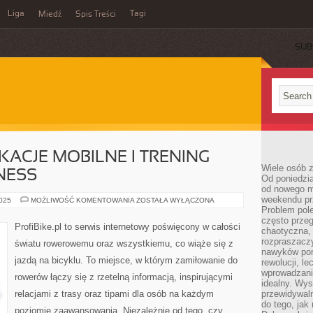
Liga
Tagi
Miedź
Spis Treści
SUB
ACJE MOBILNE I TRENING
Wiele osób z
NESS
Od poniedzia
od nowego mi
weekendu pr
ROWEROWE
2025
MOŻLIWOŚĆ KOMENTOWANIA
ZOSTAŁA WYŁĄCZONA
APLIKACJE
Problem pole
MOBILNE
często przeg
I
ProfiBike.pl to serwis internetowy poświęcony w całości
chaotyczna,
TRENING
ROWEROWY
rozpraszacz
światu rowerowemu oraz wszystkiemu, co wiąże się z
I
nawyków por
FITNESS
jazdą na bicyklu. To miejsce, w którym zamiłowanie do
rewolucji, l
wprowadzani
rowerów łączy się z rzetelną informacją, inspirującymi
idealny. Wys
relacjami z trasy oraz tipami dla osób na każdym
przewidywaln
do tego, jak
poziomie zaawansowania. Niezależnie od tego, czy