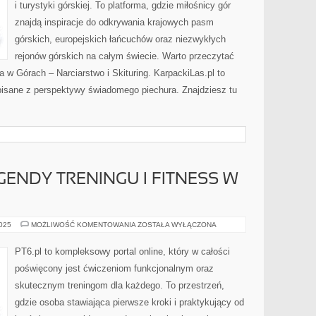
i turystyki górskiej. To platforma, gdzie miłośnicy gór
znajdą inspiracje do odkrywania krajowych pasm
górskich, europejskich łańcuchów oraz niezwykłych
rejonów górskich na całym świecie. Warto przeczytać
 w Górach – Narciarstwo i Skituring. KarpackiLas.pl to
pisane z perspektywy świadomego piechura. Znajdziesz tu
EGENDY TRENINGU I FITNESS W
FIT
2025
MOŻLIWOŚĆ KOMENTOWANIA
ZOSTAŁA WYŁĄCZONA
HISTORIA
I
LEGENDY
PT6.pl to kompleksowy portal online, który w całości
TRENINGU
I
poświęcony jest ćwiczeniom funkcjonalnym oraz
FITNESS
W
skutecznym treningom dla każdego. To przestrzeń,
CIĄŻY
gdzie osoba stawiająca pierwsze kroki i praktykujący od