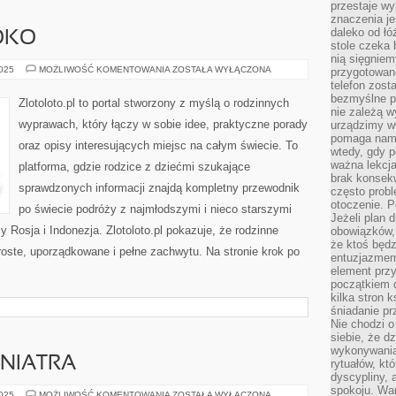
przestaje wy
znaczenia je
daleko od łó
OKO
stole czeka 
nią sięgniem
BUŁGARIA
2025
MOŻLIWOŚĆ KOMENTOWANIA
ZOSTAŁA WYŁĄCZONA
przygotowane
I
telefon zost
MAROKO
bezmyślne pr
Zlotoloto.pl to portal stworzony z myślą o rodzinnych
nie zależą wy
wyprawach, który łączy w sobie idee, praktyczne porady
urządzimy w
pomaga nam 
oraz opisy interesujących miejsc na całym świecie. To
wtedy, gdy p
ważna lekcja
platforma, gdzie rodzice z dziećmi szukające
brak konsek
sprawdzonych informacji znajdą kompletny przewodnik
często prob
otoczenie. P
po świecie podróży z najmłodszymi i nieco starszymi
Jeżeli plan d
 Rosja i Indonezja. Zlotoloto.pl pokazuje, że rodzinne
obowiązków, 
że ktoś będz
oste, uporządkowane i pełne zachwytu. Na stronie krok po
entuzjazmem
element przy
początkiem d
kilka stron 
śniadanie pr
Nie chodzi o
siebie, że d
wykonywania
ONIATRA
rytuałów, kt
dyscypliny, 
spokoju. War
OKULISTYKA
2025
MOŻLIWOŚĆ KOMENTOWANIA
ZOSTAŁA WYŁĄCZONA