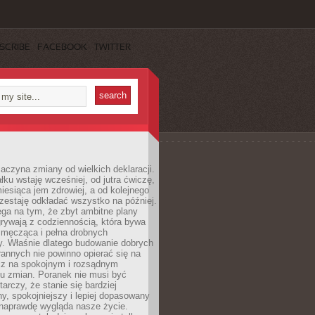
SCRIBE
FACEBOOK
TWITTER
aczyna zmiany od wielkich deklaracji.
łku wstaję wcześniej, od jutra ćwiczę,
esiąca jem zdrowiej, a od kolejnego
zestaję odkładać wszystko na później.
ga na tym, że zbyt ambitne plany
rywają z codziennością, która bywa
 męcząca i pełna drobnych
y. Właśnie dlatego budowanie dobrych
annych nie powinno opierać się na
ecz na spokojnym i rozsądnym
u zmian. Poranek nie musi być
tarczy, że stanie się bardziej
y, spokojniejszy i lepiej dopasowany
 naprawdę wygląda nasze życie.