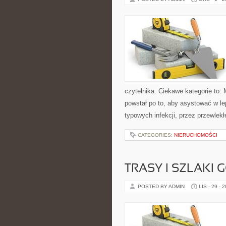
czytelnika. Ciekawe kategorie to: 
powstał po to, aby asystować w l
typowych infekcji, przez przewlek
CATEGORIES:
NIERUCHOMOŚCI
TRASY I SZLAKI 
POSTED BY ADMIN
LIS - 29 - 