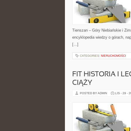
Tienszan – Góry Niebiańskie i Zima
encyklopedia wiedzy o górach, na
[…]
CATEGORIES:
NIERUCHOMOŚCI
FIT HISTORIA I L
CIĄŻY
POSTED BY ADMIN
LIS - 29 - 