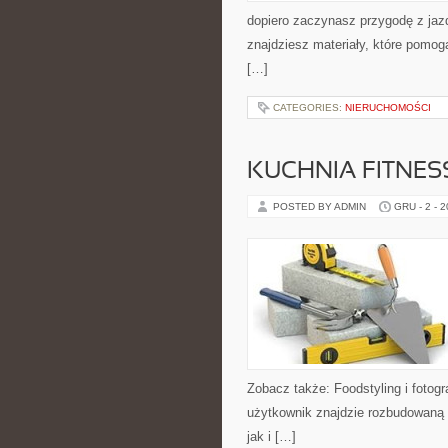
dopiero zaczynasz przygodę z jazdą
znajdziesz materiały, które pomog
[…]
CATEGORIES:
NIERUCHOMOŚCI
KUCHNIA FITNES
POSTED BY ADMIN
GRU - 2 - 
Zobacz także: Foodstyling i fotogra
użytkownik znajdzie rozbudowaną 
jak i […]