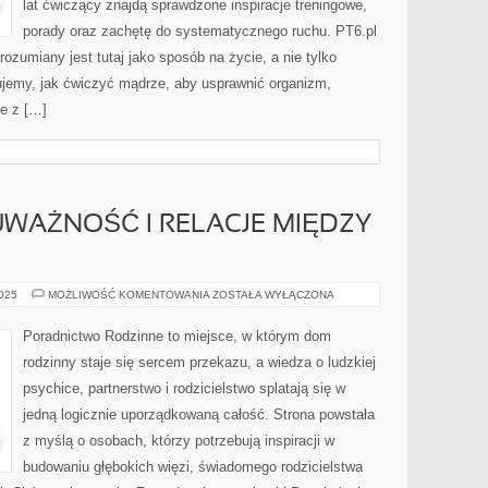
lat ćwiczący znajdą sprawdzone inspiracje treningowe,
porady oraz zachętę do systematycznego ruchu. PT6.pl
rozumiany jest tutaj jako sposób na życie, a nie tylko
ujemy, jak ćwiczyć mądrze, aby usprawnić organizm,
ce z […]
UWAŻNOŚĆ I RELACJE MIĘDZY
MINDFULNESS
2025
MOŻLIWOŚĆ KOMENTOWANIA
ZOSTAŁA WYŁĄCZONA
I
UWAŻNOŚĆ
I
Poradnictwo Rodzinne to miejsce, w którym dom
RELACJE
MIĘDZY
rodzinny staje się sercem przekazu, a wiedza o ludzkiej
RODZEŃSTWEM
psychice, partnerstwo i rodzicielstwo splatają się w
jedną logicznie uporządkowaną całość. Strona powstała
z myślą o osobach, którzy potrzebują inspiracji w
budowaniu głębokich więzi, świadomego rodzicielstwa