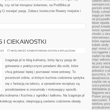
Dobrze ułożo
samopoczucie
, czy od lat trenujesz kolarstwo, na ProfiBike.pl
poziom energ
ą Ci rozwijać pasję. Zobacz koniecznie Rowery miejskie i
Kiedy człowi
sięga po tel
na przypadko
łatwo wpada
przed śniada
może sprawić
chodzi o sk
internetowyc
które napraw
S I CIEKAWOSTKI
kubek wody w
pięć minut c
KUCHNIA
2025
MOŻLIWOŚĆ KOMENTOWANIA
ZOSTAŁA WYŁĄCZONA
rozciąganie 
FITNESS
zadań na da
I
CIEKAWOSTKI
chęć wdrożen
Izagotuje.pl to blog kulinarny, który łączy pasję do
tej pory wst
gotowania z praktycznymi poradami dla osób, które
dzień od bie
pobudce o pi
chcą gotować lepiej i poznawać nowe potrawy. To
prysznicu, t
przestrzeń online, w którym kuchnia codzienna spotyka
dwadzieścia
zwykle nie w
się z fantazją na talerzu, a sprawdzone receptury są
rzeczywistoś
dokładanie 
przedstawiane w zrozumiały i motywujący sposób.
Najpierw wcz
fia kulinarna i Kuchnia z ogródka i balkonu. Na Izagotuje.pl
Potem przygo
wieczorem. N
kolekcję receptur, obejmującą zarówno codzienne obiady,
telefonu prz
przebudzeni