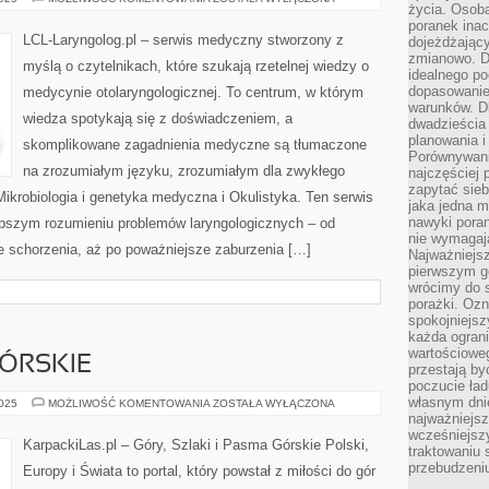
życia. Osob
I
FONIATRA
poranek inac
LCL-Laryngolog.pl – serwis medyczny stworzony z
dojeżdżający
zmianowo. Dl
myślą o czytelnikach, które szukają rzetelnej wiedzy o
idealnego po
dopasowanie
medycynie otolaryngologicznej. To centrum, w którym
warunków. D
wiedza spotykają się z doświadczeniem, a
dwadzieścia 
planowania i
skomplikowane zagadnienia medyczne są tłumaczone
Porównywani
na zrozumiałym języku, zrozumiałym dla zwykłego
najczęściej p
zapytać sieb
Mikrobiologia i genetyka medyczna i Okulistyka. Ten serwis
jaka jedna 
nawyki poran
epszym rozumieniu problemów laryngologicznych – od
nie wymagają
łe schorzenia, aż po poważniejsze zaburzenia […]
Najważniejsz
pierwszym go
wrócimy do s
porażki. Ozn
spokojniejsz
każda ogran
wartościowe
GÓRSKIE
przestają by
poczucie ład
własnym dnie
TRASY
2025
MOŻLIWOŚĆ KOMENTOWANIA
ZOSTAŁA WYŁĄCZONA
I
najważniejsz
SZLAKI
wcześniejsz
GÓRSKIE
KarpackiLas.pl – Góry, Szlaki i Pasma Górskie Polski,
traktowaniu 
przebudzeni
Europy i Świata to portal, który powstał z miłości do gór