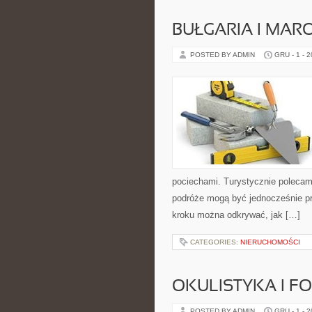
BUŁGARIA I MAR
POSTED BY ADMIN
GRU - 1 - 
pociechami. Turystycznie polecamy
podróże mogą być jednocześnie pr
kroku można odkrywać, jak […]
CATEGORIES:
NIERUCHOMOŚCI
OKULISTYKA I F
POSTED BY ADMIN
GRU - 1 - 