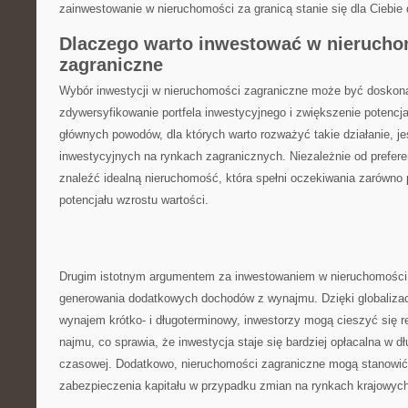
zainwestowanie ‌w nieruchomości‌ za granicą⁢ stanie się dla Cieb
Dlaczego warto inwestować w nieruchom
zagraniczne
Wybór inwestycji‌ w nieruchomości ⁢zagraniczne może być⁢ dosko
zdywersyfikowanie portfela inwestycyjnego ‍i zwiększenie potencj
głównych powodów, ⁤dla których warto rozważyć takie działanie, j
inwestycyjnych na rynkach zagranicznych. Niezależnie od prefere
znaleźć idealną nieruchomość, ​która spełni oczekiwania zarówno 
potencjału wzrostu wartości.
Drugim​ istotnym argumentem za inwestowaniem w ⁤nieruchomości 
generowania ‍dodatkowych ​dochodów‍ z⁢ wynajmu.​ Dzięki​ globaliza
wynajem krótko- i‌ długoterminowy, inwestorzy mogą cieszyć się r
najmu, co sprawia, że inwestycja⁤ staje się bardziej opłacalna w d
czasowej. Dodatkowo, nieruchomości zagraniczne ⁤mogą stanowić 
zabezpieczenia kapitału w przypadku zmian na rynkach krajowych