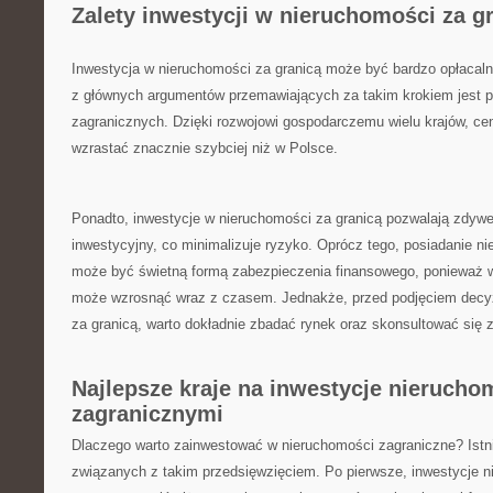
Zalety inwestycji w nieruchomości za g
Inwestycja w nieruchomości za granicą może być bardzo opłacaln
z głównych argumentów przemawiających⁣ za ‌takim ⁢krokiem jest p
zagranicznych. Dzięki⁤ rozwojowi gospodarczemu wielu krajów, c
wzrastać znacznie szybciej niż ‍w Polsce.
Ponadto, inwestycje⁣ w nieruchomości za granicą⁣ pozwalają zdywer
inwestycyjny, co minimalizuje⁣ ryzyko. Oprócz tego, posiadanie ni
może być‌ świetną formą zabezpieczenia finansowego, ponieważ‌ wa
może wzrosnąć wraz z⁢ czasem.⁤ Jednakże,⁣ przed podjęciem decyz
za granicą, warto dokładnie zbadać rynek oraz skonsultować się 
Najlepsze kraje na inwestycje⁤ nieruch
zagranicznymi
Dlaczego warto zainwestować w nieruchomości zagraniczne? Istnie
związanych z takim przedsięwzięciem. Po pierwsze, inwestycje n