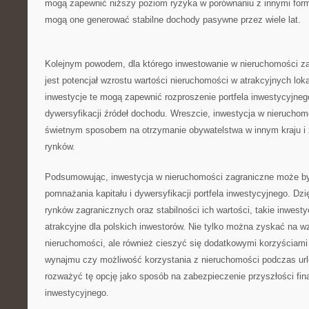
mogą zapewnić niższy⁣ poziom ryzyka w porównaniu z innymi form
mogą one ‌generować stabilne dochody pasywne przez wiele‌ lat.
Kolejnym powodem, dla którego inwestowanie w nieruchomości zagr
jest potencjał wzrostu wartości nieruchomości w atrakcyjnych lok
inwestycje te mogą zapewnić rozproszenie portfela ‌inwestycyjneg
dywersyfikacji ⁤źródeł dochodu. Wreszcie, inwestycja‍ w nieruchom
świetnym sposobem⁢ na otrzymanie obywatelstwa w innym kraju i
rynków.
Podsumowując, inwestycja w nieruchomości‌ zagraniczne może‍ by
pomnażania⁣ kapitału i ⁤dywersyfikacji portfela inwestycyjnego. Dzi
rynków zagranicznych oraz stabilności⁤ ich wartości, takie ⁣inwestycj
atrakcyjne dla ​polskich inwestorów. Nie tylko można zyskać na wz
nieruchomości,⁣ ale również cieszyć się dodatkowymi korzyściami ⁢
wynajmu czy możliwość korzystania z⁢ nieruchomości podczas urlo
rozważyć tę‌ opcję jako sposób na zabezpieczenie przyszłości ⁢fi
inwestycyjnego.