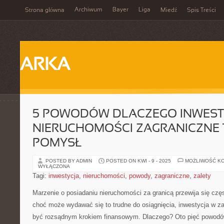
Archiwum
Bayer
Liga
Strona główna
Miedź
Spis Treści
ARKA
5 POWODÓW DLACZEGO INWEST
NIERUCHOMOŚCI ZAGRANICZNE 
POMYSŁ
POSTED BY ADMIN
POSTED ON KWI - 9 - 2025
MOŻLIWOŚĆ K
WYŁĄCZONA
Tagi:
inwestycja
,
nieruchomości
,
powody
,
zagraniczne
,
zalety
Marzenie o posiadaniu nieruchomości za‌ granicą przewija się częs
choć może wydawać‍ się to trudne do osiągnięcia, ⁣inwestycja w⁣ 
być ​rozsądnym ⁣krokiem finansowym. Dlaczego? ⁤Oto pięć powodów