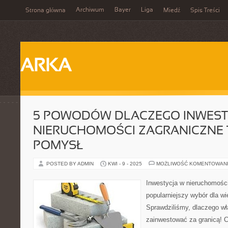
Archiwum
Bayer
Liga
Strona główna
Miedź
Spis Treści
ARKA
5 POWODÓW DLACZEGO INWEST
NIERUCHOMOŚCI ZAGRANICZNE 
POMYSŁ
POSTED BY ADMIN
KWI - 9 - 2025
MOŻLIWOŚĆ KOMENTOWAN
Inwestycja w nieruchomości
popularniejszy wybór dla wi
Sprawdziliśmy, dlaczego wł
zainwestować za granicą! C