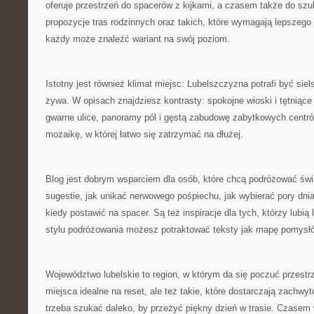
oferuje przestrzeń do spacerów z kijkami, a czasem także do szuk
propozycje tras rodzinnych oraz takich, które wymagają lepszego
każdy może znaleźć wariant na swój poziom.
Istotny jest również klimat miejsc: Lubelszczyzna potrafi być siels
żywa. W opisach znajdziesz kontrasty: spokojne wioski i tętniące 
gwarne ulice, panoramy pól i gęstą zabudowę zabytkowych centr
mozaikę, w której łatwo się zatrzymać na dłużej.
Blog jest dobrym wsparciem dla osób, które chcą podróżować świ
sugestie, jak unikać nerwowego pośpiechu, jak wybierać pory dnia
kiedy postawić na spacer. Są też inspiracje dla tych, którzy lubią
stylu podróżowania możesz potraktować teksty jak mapę pomysł
Województwo lubelskie to region, w którym da się poczuć przestr
miejsca idealne na reset, ale też takie, które dostarczają zachwyt
trzeba szukać daleko, by przeżyć piękny dzień w trasie. Czasem