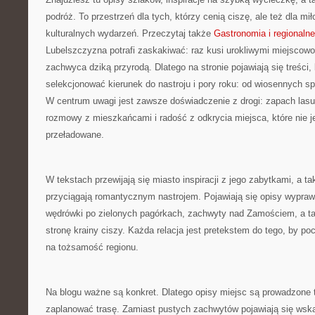
podróż. To przestrzeń dla tych, którzy cenią ciszę, ale też dla mi
kulturalnych wydarzeń. Przeczytaj także
Gastronomia i regionaln
Lubelszczyzna potrafi zaskakiwać: raz kusi urokliwymi miejscow
zachwyca dziką przyrodą. Dlatego na stronie pojawiają się treści,
selekcjonować kierunek do nastroju i pory roku: od wiosennych 
W centrum uwagi jest zawsze doświadczenie z drogi: zapach lasu
rozmowy z mieszkańcami i radość z odkrycia miejsca, które nie je
przeładowane.
W tekstach przewijają się miasto inspiracji z jego zabytkami, a t
przyciągają romantycznym nastrojem. Pojawiają się opisy wypraw
wędrówki po zielonych pagórkach, zachwyty nad Zamościem, a ta
stronę krainy ciszy. Każda relacja jest pretekstem do tego, by poc
na tożsamość regionu.
Na blogu ważne są konkret. Dlatego opisy miejsc są prowadzone t
zaplanować trasę. Zamiast pustych zachwytów pojawiają się wskaz