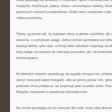
świątynie, fortyfikacje, pałace, dwory i skromniejsze obiekty, któ
pierwszych stronach przewodników. Dzięki temu zwiedzanie staje
nabiera kontekstu.
Teksty są pisane tak, by budować obraz w głowie czytelnika: jak 
wrażenia, co przykuwa uwagę. Jednocześnie zachowana jest lekko
katalog faktów, tylko opis, w której łatwo odnaleźć inspirację na 
blog nadaje się zarówno do zbierania pomysłów, jak i do konkretn
harmonogramu.
W lubelskim świetnie sprawdzają się wypady tematyczne: szlak
ułożyć trasę pod kątem fotografii, albo po prostu jechać tam, gdz
podsuwa różne podejścia: raz proponuje plan na jeden dzień, inn
Wspólny mianownik to prawdziwe doświadczenie.
Na stronie przewijają się też pomysły dla osób, które lubią aktyw