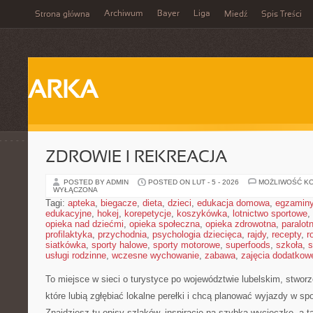
Archiwum
Bayer
Liga
Strona główna
Miedź
Spis Treści
ARKA
ZDROWIE I REKREACJA
POSTED BY ADMIN
POSTED ON LUT - 5 - 2026
MOŻLIWOŚĆ K
WYŁĄCZONA
Tagi:
apteka
,
biegacze
,
dieta
,
dzieci
,
edukacja domowa
,
egzamin
edukacyjne
,
hokej
,
korepetycje
,
koszykówka
,
lotnictwo sportowe
,
opieka nad dziećmi
,
opieka społeczna
,
opieka zdrowotna
,
paralot
profilaktyka
,
przychodnia
,
psychologia dziecięca
,
rajdy
,
recepty
,
r
siatkówka
,
sporty halowe
,
sporty motorowe
,
superfoods
,
szkoła
,
s
usługi rodzinne
,
wczesne wychowanie
,
zabawa
,
zajęcia dodatkow
To miejsce w sieci o turystyce po województwie lubelskim, stwor
które lubią zgłębiać lokalne perełki i chcą planować wyjazdy w 
Znajdziesz tu opisy szlaków, inspiracje na szybką wycieczkę, a 