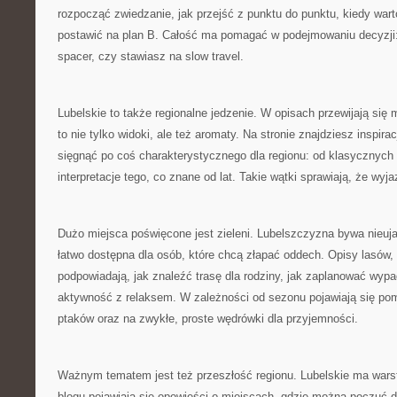
rozpocząć zwiedzanie, jak przejść z punktu do punktu, kiedy warto
postawić na plan B. Całość ma pomagać w podejmowaniu decyzji:
spacer, czy stawiasz na slow travel.
Lubelskie to także regionalne jedzenie. W opisach przewijają się 
to nie tylko widoki, ale też aromaty. Na stronie znajdziesz inspir
sięgnąć po coś charakterystycznego dla regionu: od klasycznyc
interpretacje tego, co znane od lat. Takie wątki sprawiają, że wyjaz
Dużo miejsca poświęcone jest zieleni. Lubelszczyzna bywa nieuj
łatwo dostępna dla osób, które chcą złapać oddech. Opisy lasów, 
podpowiadają, jak znaleźć trasę dla rodziny, jak zaplanować wypa
aktywność z relaksem. W zależności od sezonu pojawiają się po
ptaków oraz na zwykłe, proste wędrówki dla przyjemności.
Ważnym tematem jest też przeszłość regionu. Lubelskie ma wars
blogu pojawiają się opowieści o miejscach, gdzie można poczuć d