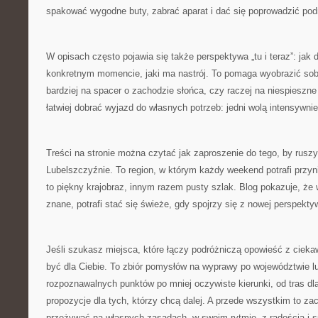
spakować wygodne buty, zabrać aparat i dać się poprowadzić pod
W opisach często pojawia się także perspektywa „tu i teraz”: jak
konkretnym momencie, jaki ma nastrój. To pomaga wyobrazić sobie
bardziej na spacer o zachodzie słońca, czy raczej na niespieszn
łatwiej dobrać wyjazd do własnych potrzeb: jedni wolą intensywnie
Treści na stronie można czytać jak zaproszenie do tego, by rusz
Lubelszczyźnie. To region, w którym każdy weekend potrafi przyn
to piękny krajobraz, innym razem pusty szlak. Blog pokazuje, że 
znane, potrafi stać się świeże, gdy spojrzy się z nowej perspekty
Jeśli szukasz miejsca, które łączy podróżniczą opowieść z cieka
być dla Ciebie. To zbiór pomysłów na wyprawy po województwie lu
rozpoznawalnych punktów po mniej oczywiste kierunki, od tras dl
propozycje dla tych, którzy chcą dalej. A przede wszystkim to z
przeżywać na własnych zasadach, w swoim rytmie, z radością i 