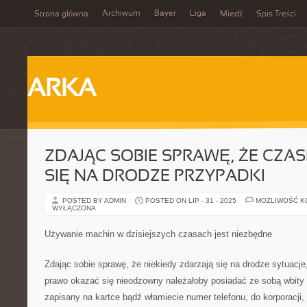
Archiwum
Bayer
Liga
Strona główna
Miedź
Spis Treści
ARKA
ZDAJĄC SOBIE SPRAWĘ, ŻE CZA
SIĘ NA DRODZE PRZYPADKI
POSTED BY ADMIN
POSTED ON LIP - 31 - 2025
MOŻLIWOŚĆ 
WYŁĄCZONA
Używanie machin w dzisiejszych czasach jest niezbędne
Zdając sobie sprawę, że niekiedy zdarzają się na drodze sytuacj
prawo okazać się nieodzowny należałoby posiadać ze sobą wbity
zapisany na kartce bądź włamiecie numer telefonu, do korporacji, 