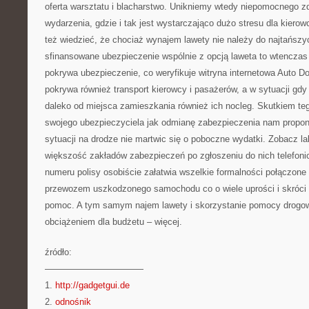
oferta warsztatu i blacharstwo. Unikniemy wtedy niepomocnego 
wydarzenia, gdzie i tak jest wystarczająco dużo stresu dla kiero
też wiedzieć, że chociaż wynajem lawety nie należy do najtańsz
sfinansowane ubezpieczenie wspólnie z opcją laweta to wtencza
pokrywa ubezpieczenie, co weryfikuje witryna internetowa Auto D
pokrywa również transport kierowcy i pasażerów, a w sytuacji gd
daleko od miejsca zamieszkania również ich nocleg. Skutkiem teg
swojego ubezpieczyciela jak odmianę zabezpieczenia nam proponu
sytuacji na drodze nie martwic się o poboczne wydatki. Zobacz la
większość zakładów zabezpieczeń po zgłoszeniu do nich telefoni
numeru polisy osobiście załatwia wszelkie formalności połączon
przewozem uszkodzonego samochodu co o wiele uprości i skróci
pomoc. A tym samym najem lawety i skorzystanie pomocy drogo
obciążeniem dla budżetu – więcej.
źródło:
———————————
1.
http://gadgetgui.de
2.
odnośnik