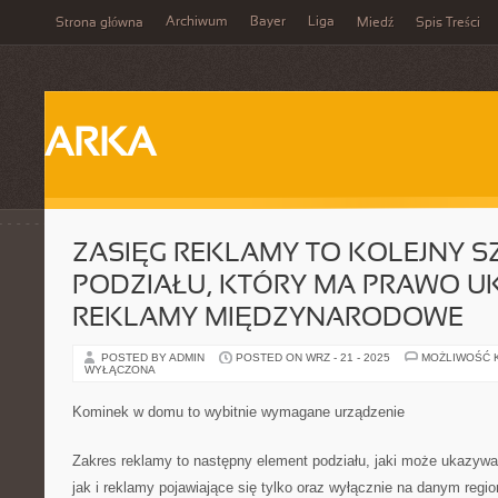
Archiwum
Bayer
Liga
Strona główna
Miedź
Spis Treści
ARKA
ZASIĘG REKLAMY TO KOLEJNY S
PODZIAŁU, KTÓRY MA PRAWO 
REKLAMY MIĘDZYNARODOWE
POSTED BY ADMIN
POSTED ON WRZ - 21 - 2025
MOŻLIWOŚĆ 
WYŁĄCZONA
Kominek w domu to wybitnie wymagane urządzenie
Zakres reklamy to następny element podziału, jaki może ukazywa
jak i reklamy pojawiające się tylko oraz wyłącznie na danym regio