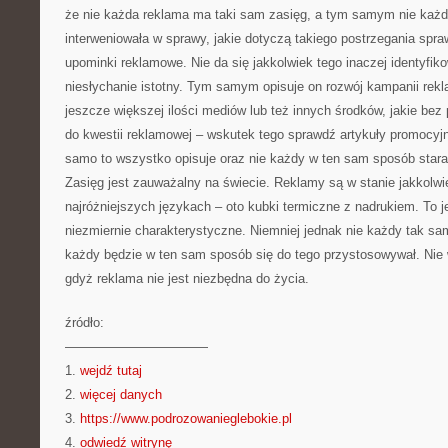
że nie każda reklama ma taki sam zasięg, a tym samym nie każd
interweniowała w sprawy, jakie dotyczą takiego postrzegania spr
upominki reklamowe. Nie da się jakkolwiek tego inaczej identyfik
niesłychanie istotny. Tym samym opisuje on rozwój kampanii rek
jeszcze większej ilości mediów lub też innych środków, jakie be
do kwestii reklamowej – wskutek tego sprawdź artykuły promocyj
samo to wszystko opisuje oraz nie każdy w ten sam sposób stara
Zasięg jest zauważalny na świecie. Reklamy są w stanie jakkolwi
najróżniejszych językach – oto kubki termiczne z nadrukiem. To
niezmiernie charakterystyczne. Niemniej jednak nie każdy tak sa
każdy będzie w ten sam sposób się do tego przystosowywał. Nie
gdyż reklama nie jest niezbędna do życia.
źródło:
———————————
1.
wejdź tutaj
2.
więcej danych
3.
https://www.podrozowanieglebokie.pl
4.
odwiedź witrynę