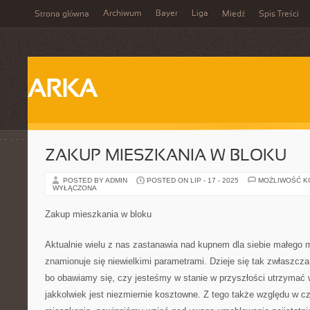
Archiwum
Bayer
Liga
Strona główna
Miedź
Spis Treści
ARKA
ZAKUP MIESZKANIA W BLOKU
POSTED BY ADMIN
POSTED ON LIP - 17 - 2025
MOŻLIWOŚĆ 
WYŁĄCZONA
Zakup mieszkania w bloku
Aktualnie wielu z nas zastanawia nad kupnem dla siebie małego m
znamionuje się niewielkimi parametrami. Dzieje się tak zwłaszc
bo obawiamy się, czy jesteśmy w stanie w przyszłości utrzymać w
jakkolwiek jest niezmiernie kosztowne. Z tego także względu w 