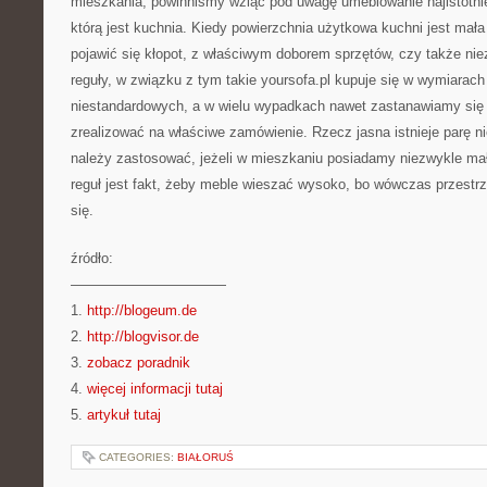
mieszkania, powinniśmy wziąć pod uwagę umeblowanie najistotnie
którą jest kuchnia. Kiedy powierzchnia użytkowa kuchni jest ma
pojawić się kłopot, z właściwym doborem sprzętów, czy także nie
reguły, w związku z tym takie yoursofa.pl kupuje się w wymiarac
niestandardowych, a w wielu wypadkach nawet zastanawiamy się 
zrealizować na właściwe zamówienie. Rzecz jasna istnieje parę n
należy zastosować, jeżeli w mieszkaniu posiadamy niezwykle ma
reguł jest fakt, żeby meble wieszać wysoko, bo wówczas przestrz
się.
źródło:
———————————
1.
http://blogeum.de
2.
http://blogvisor.de
3.
zobacz poradnik
4.
więcej informacji tutaj
5.
artykuł tutaj
CATEGORIES:
BIAŁORUŚ