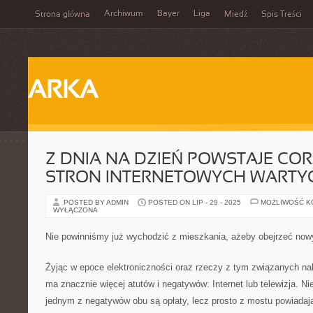
Archiwum
Bayer
Liga
Strona główna
Miedź
Spis Treści
ARKA
Z DNIA NA DZIEŃ POWSTAJE COR
STRON INTERNETOWYCH WARTY
POSTED BY ADMIN
POSTED ON LIP - 29 - 2025
MOŻLIWOŚĆ 
WYŁĄCZONA
Nie powinniśmy już wychodzić z mieszkania, ażeby obejrzeć now
Żyjąc w epoce elektroniczności oraz rzeczy z tym związanych na
ma znacznie więcej atutów i negatywów: Internet lub telewizja. Ni
jednym z negatywów obu są opłaty, lecz prosto z mostu powiadają