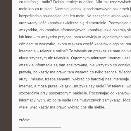
za telefonię i radio? Dzisiaj istnieje tv online. Nikt tak rzeczywiś
mało kto za to płaci. Niemniej jednak w podstawowych pakietach j
bezpośrednio powiadając jest ich mało. Na szczęście wolno wyku
oraz wtedy ilość kanałów zwiększa się diametralnie. Poczynając
wszystkim, do kanałów informacyjnych, kanałów, jakie opierają się o
lub inne – to wszystko przynosi nam telewizja w wyłonionych pak
cóż nam to wszystko, skoro większa część kanałów o ogólnej t
Internecie – telewizja online? To właśnie on przekazuje nam co n
nieco szybszym niż telewizja. Ogromnym minusem Internetu jest 
wszelkie informacje są tam analizowane, nie wszystko co odnajduj
prawdą, bo każdy ma prawo tam wstawić co tylko zechce. Wiado
atuty i minusy, trzeba samemu wybrać co bardziej nas interesuje
Internet, a może prasa, książki, muzyka czy radio? W telewizji w
szczególnie przy poszerzonym pakiecie. Poczynając od kanałów o
informacyjnych, aż po te ogóle i na muzycznych zamykając. Możl
wiele, więc każdy ma prawo wybrać coś dla siebie.
źródło:
———————————