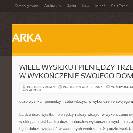
Archiwum
Bayer
Liga
Strona główna
Miedź
Spis Treści
ARKA
WIELE WYSIŁKU I PIENIĘDZY TR
W WYKOŃCZENIE SWOJEGO DO
POSTED BY ADMIN
POSTED ON WRZ - 9 - 2025
MOŻLIWOŚĆ 
WYŁĄCZONA
dużo wysiłku i pieniędzy trzeba włożyć, w wykończenie swojego 
bardzo dużo wysiłku i pieniędzy należy włożyć, w wykończenie s
w sklepach jest bardzo dużo materiałów wykończeniowych, nie zaw
będą dobrze wyglądać w wiadomych wnętrzach. Są aczkolwiek taki