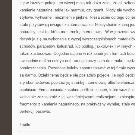
się w każdym pokoju, co więcej mają tak dużo zalet, że aż szkod
kamienie naturalne, takie jak marmur, czy granit. Nigdy nie wycho
stylowe, wytworne i niezmiernie piękne. Niezależnie od tego co je
stale przykuwają uwagę i zainteresowanie. Niesłychanie znaną je
naturalny, jest ta, która ma stronkę internetową
. W większości wy
decydują się na wykonanie z wyżej wyszczególnionych materiałó
schodów, parapetów, balustrad, lub podłóg, jakkolwiek i w innych 
także zastosować. Dogodne są one w różnorodnych formach kolor
swobodnie można odkryć coś, co naskoczy nam do smaku i będz
pomieszczenia. Pożądane byłoby zapotrzebować w tej firmie wycen
za darmo. Dzięki temu będzie się posiadało pojęcie, ile ogół będ
się skontaktować poprzez jej stronkę internetową, albo telefoniczn
osobiście. Firma posiada zasobne portfolio zleceń, które wcześni
wolno się zaznajomić z jej wcześniejszymi realizacjami i zainspiro
fragmenty z kamienia naturalnego, na praktyczny wymiar, stale w
perfekcji pasować
źródło:
———————————