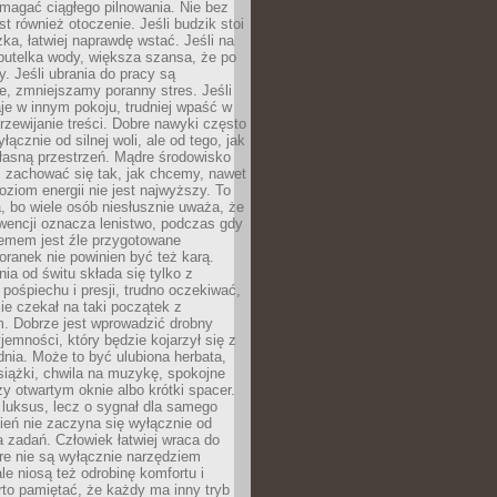
magać ciągłego pilnowania. Nie bez
st również otoczenie. Jeśli budzik stoi
żka, łatwiej naprawdę wstać. Jeśli na
butelka wody, większa szansa, że po
y. Jeśli ubrania do pracy są
, zmniejszamy poranny stres. Jeśli
aje w innym pokoju, trudniej wpaść w
zewijanie treści. Dobre nawyki często
łącznie od silnej woli, ale od tego, jak
łasną przestrzeń. Mądre środowisko
zachować się tak, jak chcemy, nawet
oziom energii nie jest najwyższy. To
, bo wiele osób niesłusznie uważa, że
wencji oznacza lenistwo, podczas gdy
lemem jest źle przygotowane
oranek nie powinien być też karą.
nia od świtu składa się tylko z
pośpiechu i presji, trudno oczekiwać,
ie czekał na taki początek z
. Dobrze jest wprowadzić drobny
jemności, który będzie kojarzył się z
nia. Może to być ulubiona herbata,
książki, chwila na muzykę, spokojne
zy otwartym oknie albo krótki spacer.
 luksus, lecz o sygnał dla samego
zień nie zaczyna się wyłącznie od
 zadań. Człowiek łatwiej wraca do
óre nie są wyłącznie narzędziem
ale niosą też odrobinę komfortu i
to pamiętać, że każdy ma inny tryb