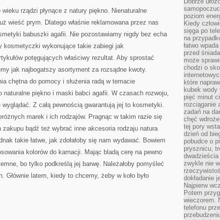
Dobrze ułożo
NIE
DOSTARCZAMY
samopoczucie
wieku rządzi płynące z natury piękno. Nienaturalne
NASZEMU
poziom energ
ORGANIZMOWI,
 już wieść prym. Dlatego właśnie reklamowana przez nas
Kiedy człowi
BEZ
NAJMNIEJSZEGO
sięga po tel
smetyki babuszki agafii. Nie pozostawiamy nigdy bez echa
WYJĄTKU
na przypadko
MA
łatwo wpada
y kosmetyczki wykonujące takie zabiegi jak
ODDZIAŁYWANIE
NA
przed śniada
NASZE
tykułów potęgujących właściwy rezultat. Aby sprostać
może sprawić
ŻYCIE
chodzi o sk
ORAZ
emy jak najbogatszy asortyment za rozsądne kwoty.
ZDROWIE
internetowyc
nia chętna do pomocy i służenia radą w temacie
które napraw
kubek wody w
 naturalne piękno i maski babci agafii. W czasach rozwoju,
pięć minut c
rozciąganie 
e wyglądać. Z całą pewnością gwarantują jej to kosmetyki.
zadań na da
óżnych marek i ich rodzajów. Pragnąc w takim razie się
chęć wdrożen
tej pory wst
 zakupu bądź też wybrać inne akcesoria rodzaju natura
dzień od bie
 jednak takie łatwe, jak zdołałoby się nam wydawać. Bowiem
pobudce o pi
prysznicu, t
osowania kolorów do karnacji. Mając bladą cerę na pewno
dwadzieścia
zwykle nie w
emne, bo tylko podkreślą jej barwę. Należałoby pomyśleć
rzeczywistoś
. Głównie latem, kiedy to chcemy, żeby w koło było
dokładanie 
Najpierw wcz
Potem przygo
wieczorem. N
telefonu prz
przebudzeni