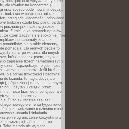
ny początek dnia wpływa nie tylko na
, ale również na koncentrację,
ii oraz sposób podejmowania decyzji.
ek budzi się w pośpiechu, od razu
efon, przegląda wiadomości, odpowiada
we bodźce i działa bez planu, bardzo
 w poczucie przeciążenia jeszcze
niem. Z kolei kilka prostych rytuałów
, że dzień zaczyna się spokojniej. Nie
omplikowane schematy znane z
h poradników, ale o takie elementy,
dę pomagają. Dla jednych będzie to
ypity zaraz po wstaniu, dla innych
iszy, krótki spacer z psem, szybkie
albo zapisanie trzech najważniejszych
ny dzień. Najczęstszym błędem jest
ia wszystkiego naraz. Jeśli ktoś do
awał o siódmej trzydzieści i zaczynał
gu do łazienki, to nagła decyzja o
ątej, półgodzinnej medytacji, zimnym
reningu i czytaniu książki przez
 minut może brzmieć imponująco, ale
ytrzymuje zderzenia z
cią. Dużo skuteczniejsze jest
jednego nowego elementu tygodniowo.
eśniejsze wstawanie o dziesięć minut.
towanie ubrania i śniadania
astępnie ograniczenie korzystania z
ez pierwsze piętnaście minut po
u. Taka metoda nie wygląda