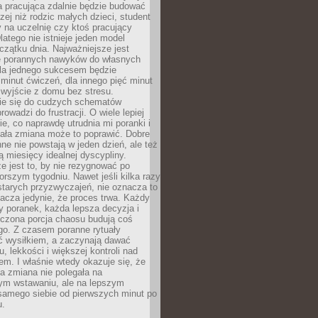
a pracująca zdalnie będzie budować
zej niż rodzic małych dzieci, student
 na uczelnię czy ktoś pracujący
atego nie istnieje jeden model
czątku dnia. Najważniejsze jest
 porannych nawyków do własnych
la jednego sukcesem będzie
minut ćwiczeń, dla innego pięć minut
 wyjście z domu bez stresu.
e się do cudzych schematów
rowadzi do frustracji. O wiele lepiej
ie, co naprawdę utrudnia mi poranki i
mała zmiana może to poprawić. Dobre
ne nie powstają w jeden dzień, ale też
 miesięcy idealnej dyscypliny.
e jest to, by nie rezygnować po
rszym tygodniu. Nawet jeśli kilka razy
tarych przyzwyczajeń, nie oznacza to
acza jedynie, że proces trwa. Każdy
y poranek, każda lepsza decyzja i
iczona porcja chaosu budują coś
go. Z czasem poranne rytuały
ć wysiłkiem, a zaczynają dawać
u, lekkości i większej kontroli nad
m. I właśnie wtedy okazuje się, że
a zmiana nie polegała na
ym wstawaniu, ale na lepszym
samego siebie od pierwszych minut po
u.