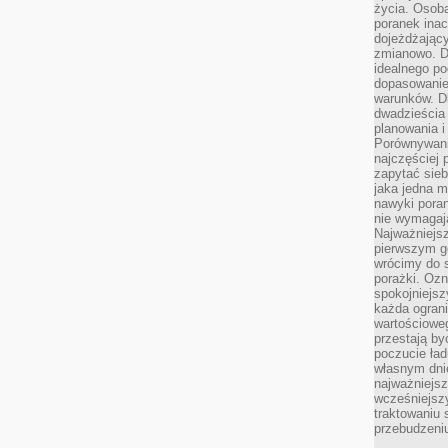
życia. Osob
poranek inac
dojeżdżający
zmianowo. Dl
idealnego po
dopasowanie
warunków. D
dwadzieścia 
planowania i
Porównywani
najczęściej p
zapytać sieb
jaka jedna 
nawyki poran
nie wymagają
Najważniejsz
pierwszym go
wrócimy do s
porażki. Ozn
spokojniejsz
każda ogran
wartościowe
przestają by
poczucie ład
własnym dnie
najważniejsz
wcześniejsz
traktowaniu 
przebudzeni