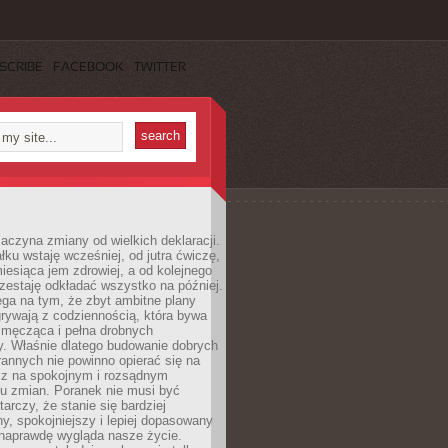
SCRIBE
FACEBOOK
TWITTER
aczyna zmiany od wielkich deklaracji.
łku wstaję wcześniej, od jutra ćwiczę,
esiąca jem zdrowiej, a od kolejnego
zestaję odkładać wszystko na później.
ga na tym, że zbyt ambitne plany
rywają z codziennością, która bywa
 męcząca i pełna drobnych
y. Właśnie dlatego budowanie dobrych
annych nie powinno opierać się na
ecz na spokojnym i rozsądnym
u zmian. Poranek nie musi być
tarczy, że stanie się bardziej
y, spokojniejszy i lepiej dopasowany
 naprawdę wygląda nasze życie.