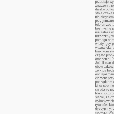
przestaje wy
znaczenia je
daleko od łó
stole czeka 
nią sięgniem
przygotowane
telefon zost
bezmyślne pr
nie zależą wy
urządzimy w
pomaga nam 
wtedy, gdy p
ważna lekcja
brak konsek
często prob
otoczenie. P
Jeżeli plan d
obowiązków, 
że ktoś będz
entuzjazmem
element przy
początkiem d
kilka stron 
śniadanie pr
Nie chodzi o
siebie, że d
wykonywania
rytuałów, kt
dyscypliny, 
spokoju. War