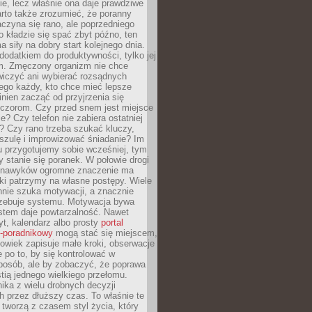
ie, lecz właśnie ona daje prawdziwe
arto także zrozumieć, że poranny
czyna się rano, ale poprzedniego
o kładzie się spać zbyt późno, ten
a siły na dobry start kolejnego dnia.
 dodatkiem do produktywności, tylko jej
. Zmęczony organizm nie chce
wiczyć ani wybierać rozsądnych
tego każdy, kto chce mieć lepsze
inien zacząć od przyjrzenia się
czorom. Czy przed snem jest miejsce
e? Czy telefon nie zabiera ostatniej
? Czy rano trzeba szukać kluczy,
szulę i improwizować śniadanie? Im
u przygotujemy sobie wcześniej, tym
y stanie się poranek. W połowie drogi
 nawyków ogromne znaczenie ma
ki patrzymy na własne postępy. Wiele
nnie szuka motywacji, a znacznie
trzebuje systemu. Motywacja bywa
stem daje powtarzalność. Nawet
t, kalendarz albo prosty
portal
o-poradnikowy
mogą stać się miejscem,
owiek zapisuje małe kroki, obserwacje
e po to, by się kontrolować w
posób, ale by zobaczyć, że poprawa
stią jednego wielkiego przełomu.
ika z wielu drobnych decyzji
 przez dłuższy czas. To właśnie te
tworzą z czasem styl życia, który