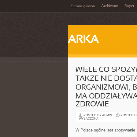
Archiwum
Bayer
Strona główna
ARKA
WIELE CO SPOŻY
TAKŻE NIE DOS
ORGANIZMOWI, B
MA ODDZIAŁYWAN
ZDROWIE
POSTED BY ADMIN
POSTED ON 
WYŁĄCZONA
W Polsce ogólne jest spożywanie a