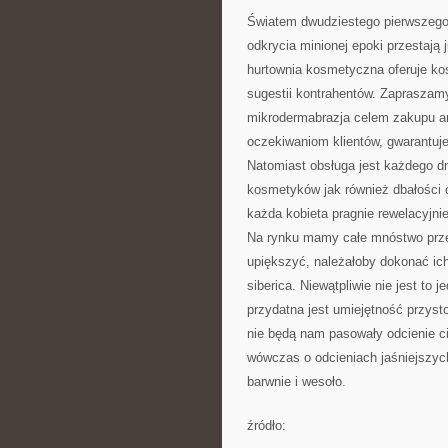
Światem dwudziestego pierwszego 
odkrycia minionej epoki przestają
hurtownia kosmetyczna oferuje ko
sugestii kontrahentów. Zapraszam
mikrodermabrazja celem zakupu ar
oczekiwaniom klientów, gwarantuj
Natomiast obsługa jest każdego d
kosmetyków jak również dbałości o
każda kobieta pragnie rewelacyjni
Na rynku mamy całe mnóstwo przer
upiększyć, należałoby dokonać ich
siberica. Niewątpliwie nie jest to
przydatna jest umiejętność przyst
nie będą nam pasowały odcienie ci
wówczas o odcieniach jaśniejszych
barwnie i wesoło.
źródło: