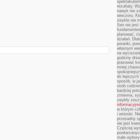
spektakularn
rezultaty. W
nawyk nie za
wieczoru. Kt
zwykle nie m
Sen nie jest
fundamentem
planować, ć
działań. Dla
poranki, pow
własnym wie
na wyciszeni
godziny dnia
prasować ko
mniej chaos
spokojniejsz
do lepszych
sposób, w ja
osób codzie
bardziej po
zmienna, sy
zwykły zeszy
informacyjn
w którym czł
i wnioski. Ni
przesadny s
nie jest kwe
Częściej wyn
powtarzanych
małe wybory 