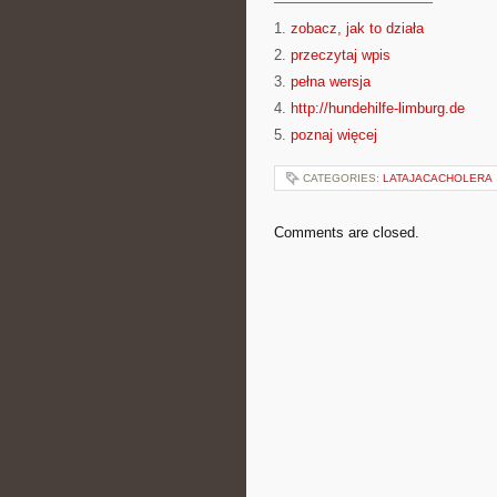
———————————
1.
zobacz, jak to działa
2.
przeczytaj wpis
3.
pełna wersja
4.
http://hundehilfe-limburg.de
5.
poznaj więcej
CATEGORIES:
LATAJACACHOLERA
Comments are closed.