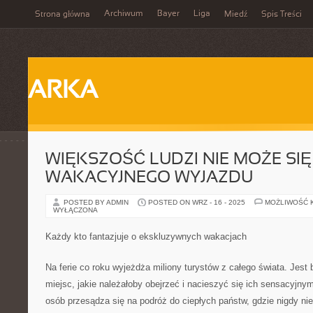
Archiwum
Bayer
Liga
Strona główna
Miedź
Spis Treści
ARKA
WIĘKSZOŚĆ LUDZI NIE MOŻE SI
WAKACYJNEGO WYJAZDU
POSTED BY ADMIN
POSTED ON WRZ - 16 - 2025
MOŻLIWOŚĆ 
WYŁĄCZONA
Każdy kto fantazjuje o ekskluzywnych wakacjach
Na ferie co roku wyjeżdża miliony turystów z całego świata. Jest
miejsc, jakie należałoby obejrzeć i nacieszyć się ich sensacyjny
osób przesądza się na podróż do ciepłych państw, gdzie nigdy nie 