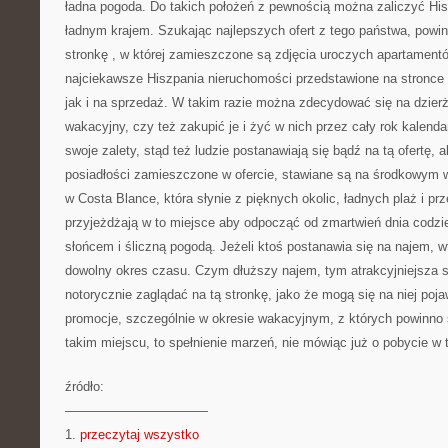
ładna pogoda. Do takich położeń z pewnością można zaliczyć Hisz
ładnym krajem. Szukając najlepszych ofert z tego państwa, powin
stronkę
, w której zamieszczone są zdjęcia uroczych apartamentó
najciekawsze Hiszpania nieruchomości przedstawione na stronce
jak i na sprzedaż. W takim razie można zdecydować się na dzierż
wakacyjny, czy też zakupić je i żyć w nich przez cały rok kalend
swoje zalety, stąd też ludzie postanawiają się bądź na tą ofertę, 
posiadłości zamieszczone w ofercie, stawiane są na środkowym w
w Costa Blance, która słynie z pięknych okolic, ładnych plaż i prz
przyjeżdżają w to miejsce aby odpocząć od zmartwień dnia codzi
słońcem i śliczną pogodą. Jeżeli ktoś postanawia się na najem, 
dowolny okres czasu. Czym dłuższy najem, tym atrakcyjniejsza 
notorycznie zaglądać na tą stronkę, jako że mogą się na niej pojaw
promocje, szczególnie w okresie wakacyjnym, z których powinno 
takim miejscu, to spełnienie marzeń, nie mówiąc już o pobycie w 
źródło:
———————————
1.
przeczytaj wszystko