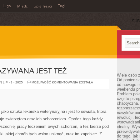
Liga
Tagi
Miedź
Spis Treści
SUB
ZYWANA JEST TEŻ
Wiele osób z
Od poniedzia
WETERYNARIA
LIP - 9 - 2025
MOŻLIWOŚĆ KOMENTOWANIA
ZOSTAŁA
od nowego mi
NAZYWANA
weekendu pr
JEST
TEŻ
Problem pole
często przeg
chaotyczna,
rozpraszacz
jako sztuka lekarska weterynaryjna i jest to oświata, która
nawyków por
rewolucji, l
je zwierzętom oraz ich schorzeniom. Oprócz tego każdy
wprowadzani
wszedniej pracy leczeniem owych schorzeń, a też bierze pod
idealny. Wys
przewidywaln
ęki jakiej chorób tych wolno uniknąć, oraz im zapobiec. Z
do tego, jak