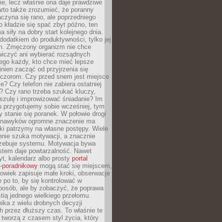
ie, lecz właśnie ona daje prawdziwe
arto także zrozumieć, że poranny
czyna się rano, ale poprzedniego
o kładzie się spać zbyt późno, ten
a siły na dobry start kolejnego dnia.
 dodatkiem do produktywności, tylko jej
. Zmęczony organizm nie chce
wiczyć ani wybierać rozsądnych
tego każdy, kto chce mieć lepsze
inien zacząć od przyjrzenia się
czorom. Czy przed snem jest miejsce
e? Czy telefon nie zabiera ostatniej
? Czy rano trzeba szukać kluczy,
szulę i improwizować śniadanie? Im
u przygotujemy sobie wcześniej, tym
y stanie się poranek. W połowie drogi
 nawyków ogromne znaczenie ma
ki patrzymy na własne postępy. Wiele
nnie szuka motywacji, a znacznie
trzebuje systemu. Motywacja bywa
stem daje powtarzalność. Nawet
t, kalendarz albo prosty
portal
o-poradnikowy
mogą stać się miejscem,
owiek zapisuje małe kroki, obserwacje
e po to, by się kontrolować w
posób, ale by zobaczyć, że poprawa
stią jednego wielkiego przełomu.
ika z wielu drobnych decyzji
 przez dłuższy czas. To właśnie te
tworzą z czasem styl życia, który