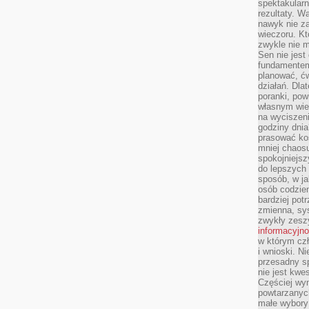
spektakularn
rezultaty. W
nawyk nie za
wieczoru. Kt
zwykle nie m
Sen nie jest
fundamentem
planować, ć
działań. Dla
poranki, pow
własnym wie
na wyciszeni
godziny dnia
prasować ko
mniej chaos
spokojniejsz
do lepszych
sposób, w ja
osób codzie
bardziej po
zmienna, sy
zwykły zeszy
informacyjn
w którym czł
i wnioski. Ni
przesadny s
nie jest kwe
Częściej wyn
powtarzanych
małe wybory 