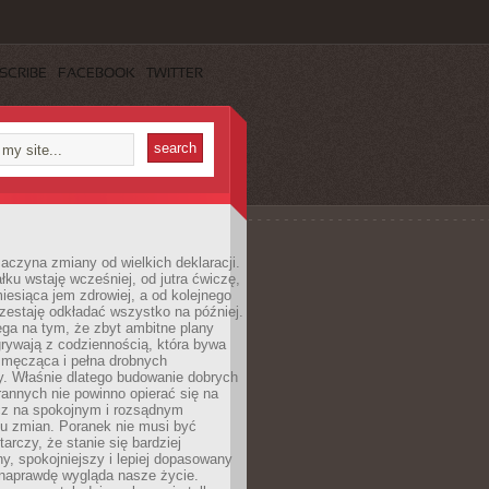
SCRIBE
FACEBOOK
TWITTER
aczyna zmiany od wielkich deklaracji.
łku wstaję wcześniej, od jutra ćwiczę,
esiąca jem zdrowiej, a od kolejnego
zestaję odkładać wszystko na później.
ga na tym, że zbyt ambitne plany
rywają z codziennością, która bywa
 męcząca i pełna drobnych
y. Właśnie dlatego budowanie dobrych
annych nie powinno opierać się na
ecz na spokojnym i rozsądnym
u zmian. Poranek nie musi być
tarczy, że stanie się bardziej
y, spokojniejszy i lepiej dopasowany
 naprawdę wygląda nasze życie.