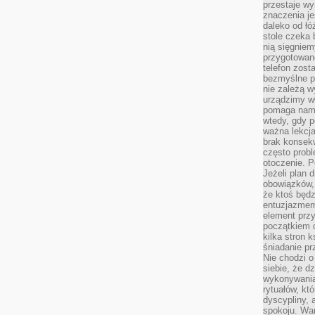
przestaje wy
znaczenia je
daleko od łó
stole czeka 
nią sięgniem
przygotowane
telefon zost
bezmyślne pr
nie zależą wy
urządzimy w
pomaga nam 
wtedy, gdy p
ważna lekcja
brak konsek
często prob
otoczenie. P
Jeżeli plan d
obowiązków, 
że ktoś będz
entuzjazmem
element przy
początkiem d
kilka stron 
śniadanie pr
Nie chodzi o
siebie, że d
wykonywania
rytuałów, kt
dyscypliny, 
spokoju. War