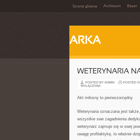
Archiwum
Bayer
Strona główna
ARKA
WETERYNARIA NA
POSTED BY ADMIN
POSTED ON 
WYŁĄCZONA
Akt miłosny to pierwszorzędny
Weterynaria oznaczana jest także, 
wszystkie swe zagadnienia dedyku
weterynarz zajmuje się w swej po
uwagę profilaktykę, to właśnie dzi