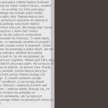
a pracująca zdalnie będzie budować
zej niż rodzic małych dzieci, student
 na uczelnię czy ktoś pracujący
atego nie istnieje jeden model
czątku dnia. Najważniejsze jest
 porannych nawyków do własnych
la jednego sukcesem będzie
minut ćwiczeń, dla innego pięć minut
 wyjście z domu bez stresu.
e się do cudzych schematów
rowadzi do frustracji. O wiele lepiej
ie, co naprawdę utrudnia mi poranki i
mała zmiana może to poprawić. Dobre
ne nie powstają w jeden dzień, ale też
 miesięcy idealnej dyscypliny.
e jest to, by nie rezygnować po
rszym tygodniu. Nawet jeśli kilka razy
tarych przyzwyczajeń, nie oznacza to
acza jedynie, że proces trwa. Każdy
y poranek, każda lepsza decyzja i
iczona porcja chaosu budują coś
go. Z czasem poranne rytuały
ć wysiłkiem, a zaczynają dawać
u, lekkości i większej kontroli nad
m. I właśnie wtedy okazuje się, że
a zmiana nie polegała na
ym wstawaniu, ale na lepszym
samego siebie od pierwszych minut po
u.