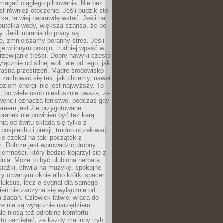
magać ciągłego pilnowania. Nie bez
st również otoczenie. Jeśli budzik stoi
żka, łatwiej naprawdę wstać. Jeśli na
butelka wody, większa szansa, że po
y. Jeśli ubrania do pracy są
, zmniejszamy poranny stres. Jeśli
aje w innym pokoju, trudniej wpaść w
zewijanie treści. Dobre nawyki często
łącznie od silnej woli, ale od tego, jak
łasną przestrzeń. Mądre środowisko
zachować się tak, jak chcemy, nawet
oziom energii nie jest najwyższy. To
, bo wiele osób niesłusznie uważa, że
wencji oznacza lenistwo, podczas gdy
lemem jest źle przygotowane
oranek nie powinien być też karą.
nia od świtu składa się tylko z
pośpiechu i presji, trudno oczekiwać,
ie czekał na taki początek z
. Dobrze jest wprowadzić drobny
jemności, który będzie kojarzył się z
nia. Może to być ulubiona herbata,
książki, chwila na muzykę, spokojne
zy otwartym oknie albo krótki spacer.
 luksus, lecz o sygnał dla samego
zień nie zaczyna się wyłącznie od
 zadań. Człowiek łatwiej wraca do
óre nie są wyłącznie narzędziem
ale niosą też odrobinę komfortu i
to pamiętać, że każdy ma inny tryb