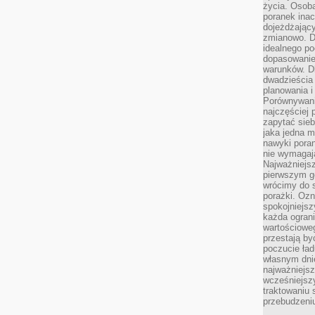
życia. Osob
poranek inac
dojeżdżający
zmianowo. Dl
idealnego po
dopasowanie
warunków. D
dwadzieścia 
planowania i
Porównywani
najczęściej p
zapytać sieb
jaka jedna 
nawyki poran
nie wymagają
Najważniejsz
pierwszym go
wrócimy do s
porażki. Ozn
spokojniejsz
każda ogran
wartościowe
przestają by
poczucie ład
własnym dnie
najważniejsz
wcześniejsz
traktowaniu 
przebudzeni