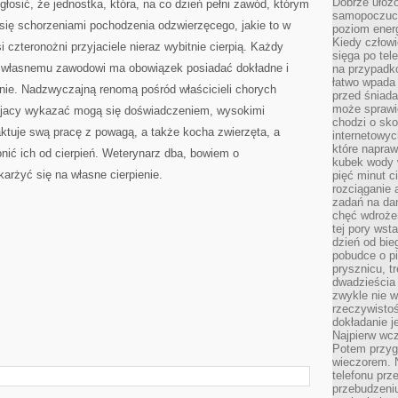
Dobrze ułożo
łosić, że jednostka, która, na co dzień pełni zawód, którym
samopoczucie
 się schorzeniami pochodzenia odzwierzęcego, jakie to w
poziom energ
Kiedy człowi
 czteronożni przyjaciele nieraz wybitnie cierpią. Każdy
sięga po tel
ię własnemu zawodowi ma obowiązek posiadać dokładne i
na przypadko
łatwo wpada
nie. Nadzwyczajną renomą pośród właścicieli chorych
przed śniada
może sprawić
e, jacy wykazać mogą się doświadczeniem, wysokimi
chodzi o sk
raktuje swą pracę z powagą, a także kocha zwierzęta, a
internetowyc
które napraw
nić ich od cierpień. Weterynarz dba, bowiem o
kubek wody w
karżyć się na własne cierpienie.
pięć minut c
rozciąganie 
zadań na da
chęć wdrożen
tej pory wst
dzień od bie
pobudce o pi
prysznicu, t
dwadzieścia
zwykle nie w
rzeczywistoś
dokładanie 
Najpierw wcz
Potem przygo
wieczorem. N
telefonu prz
przebudzeni