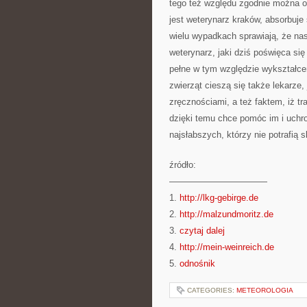
tego też względu zgodnie można og
jest weterynarz kraków, absorbuje
wielu wypadkach sprawiają, że nasi
weterynarz, jaki dziś poświęca s
pełne w tym względzie wykształce
zwierząt cieszą się także lekarz
zręcznościami, a też faktem, iż t
dzięki temu chce pomóc im i uchro
najsłabszych, którzy nie potrafią s
źródło:
———————————
1.
http://lkg-gebirge.de
2.
http://malzundmoritz.de
3.
czytaj dalej
4.
http://mein-weinreich.de
5.
odnośnik
CATEGORIES:
METEOROLOGIA