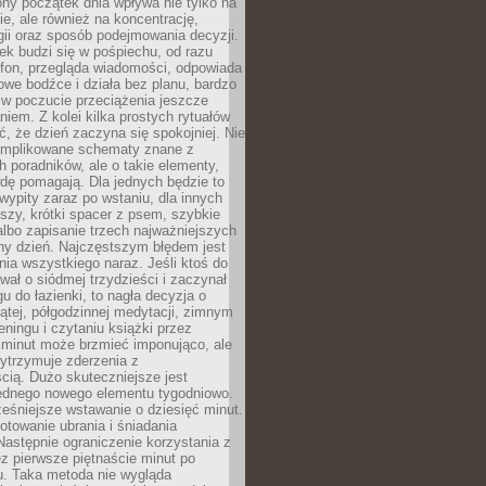
ny początek dnia wpływa nie tylko na
, ale również na koncentrację,
ii oraz sposób podejmowania decyzji.
ek budzi się w pośpiechu, od razu
efon, przegląda wiadomości, odpowiada
we bodźce i działa bez planu, bardzo
 w poczucie przeciążenia jeszcze
niem. Z kolei kilka prostych rytuałów
, że dzień zaczyna się spokojniej. Nie
omplikowane schematy znane z
h poradników, ale o takie elementy,
dę pomagają. Dla jednych będzie to
ypity zaraz po wstaniu, dla innych
iszy, krótki spacer z psem, szybkie
albo zapisanie trzech najważniejszych
ny dzień. Najczęstszym błędem jest
ia wszystkiego naraz. Jeśli ktoś do
awał o siódmej trzydzieści i zaczynał
gu do łazienki, to nagła decyzja o
ątej, półgodzinnej medytacji, zimnym
reningu i czytaniu książki przez
 minut może brzmieć imponująco, ale
ytrzymuje zderzenia z
cią. Dużo skuteczniejsze jest
jednego nowego elementu tygodniowo.
eśniejsze wstawanie o dziesięć minut.
towanie ubrania i śniadania
astępnie ograniczenie korzystania z
ez pierwsze piętnaście minut po
u. Taka metoda nie wygląda