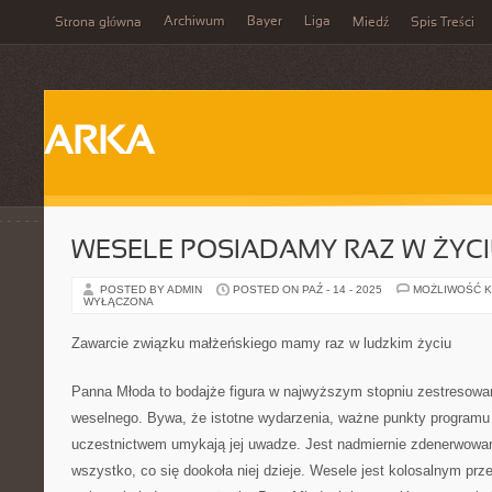
Archiwum
Bayer
Liga
Strona główna
Miedź
Spis Treści
ARKA
WESELE POSIADAMY RAZ W ŻYC
POSTED BY ADMIN
POSTED ON PAŹ - 14 - 2025
MOŻLIWOŚĆ 
WYŁĄCZONA
Zawarcie związku małżeńskiego mamy raz w ludzkim życiu
Panna Młoda to bodajże figura w najwyższym stopniu zestresowana
weselnego. Bywa, że istotne wydarzenia, ważne punkty programu 
uczestnictwem umykają jej uwadze. Jest nadmiernie zdenerwowa
wszystko, co się dookoła niej dzieje. Wesele jest kolosalnym prz