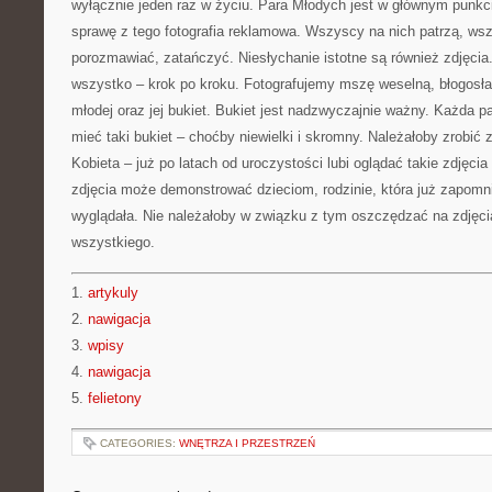
wyłącznie jeden raz w życiu. Para Młodych jest w głównym punkc
sprawę z tego fotografia reklamowa. Wszyscy na nich patrzą, ws
porozmawiać, zatańczyć. Niesłychanie istotne są również zdjęcia.
wszystko – krok po kroku. Fotografujemy mszę weselną, błogosł
młodej oraz jej bukiet. Bukiet jest nadzwyczajnie ważny. Każda
mieć taki bukiet – choćby niewielki i skromny. Należałoby zrobić z
Kobieta – już po latach od uroczystości lubi oglądać takie zdjęci
zdjęcia może demonstrować dzieciom, rodzinie, która już zapomni
wyglądała. Nie należałoby w związku z tym oszczędzać na zdjęc
wszystkiego.
1.
artykuly
2.
nawigacja
3.
wpisy
4.
nawigacja
5.
felietony
CATEGORIES:
WNĘTRZA I PRZESTRZEŃ