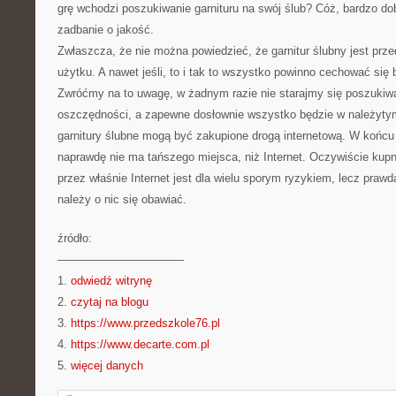
grę wchodzi poszukiwanie garnituru na swój ślub? Cóż, bardzo d
zadbanie o jakość.
Zwłaszcza, że nie można powiedzieć, że garnitur ślubny jest pr
użytku. A nawet jeśli, to i tak to wszystko powinno cechować się 
Zwróćmy na to uwagę, w żadnym razie nie starajmy się poszukiw
oszczędności, a zapewne dosłownie wszystko będzie w należyty
garnitury ślubne mogą być zakupione drogą internetową. W końcu
naprawdę nie ma tańszego miejsca, niż Internet. Oczywiście kupn
przez właśnie Internet jest dla wielu sporym ryzykiem, lecz prawd
należy o nic się obawiać.
źródło:
———————————
1.
odwiedź witrynę
2.
czytaj na blogu
3.
https://www.przedszkole76.pl
4.
https://www.decarte.com.pl
5.
więcej danych