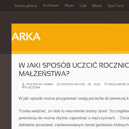
Archiwum
Bayer
Liga
Strona główna
Miedź
Spis Treści
ARKA
W JAKI SPOSÓB UCZCIĆ ROCZNI
MAŁŻEŃSTWA?
POSTED BY ADMIN
POSTED ON CZE - 28 - 2025
MOŻLIWOŚĆ 
WYŁĄCZONA
W jaki sposób można przygotować swoją pociechę do pierwszej 
Trzeba wiedzieć, że ślub to niezmiernie istotny dzień. Szczególnie
pewnością nie można zbytnio zapominać o mężczyznach… Chciał
dokładnie przestawić zainteresowanym temat garniturów ślubnych.