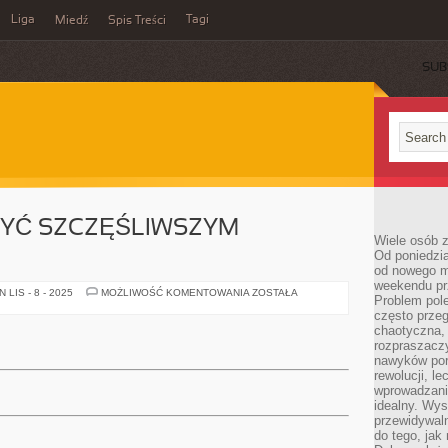
Liga
Tagi
Miedź
Spis Treści
SUB
BYĆ SZCZĘŚLIWSZYM
Wiele osób z
Od poniedzia
od nowego mi
weekendu pr
W
LIS - 8 - 2025
MOŻLIWOŚĆ KOMENTOWANIA
ZOSTAŁA
Problem pole
JAKI
SPOSÓB
często przeg
BYĆ
chaotyczna,
SZCZĘŚLIWSZYM
rozpraszacz
CZŁOWIEKIEM?
nawyków por
rewolucji, l
wprowadzani
idealny. Wys
przewidywaln
do tego, jak