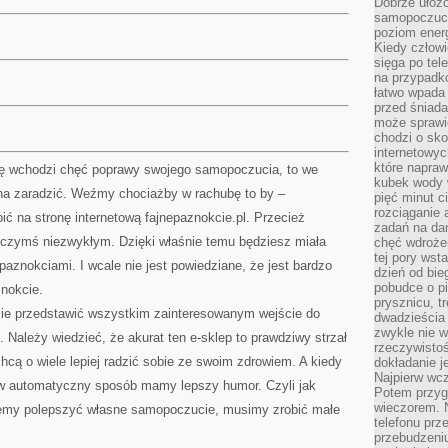
Dobrze ułożo
samopoczucie
poziom energ
Kiedy człowi
sięga po tel
na przypadko
łatwo wpada
przed śniada
może sprawić
chodzi o sk
internetowyc
które napraw
ubę wchodzi chęć poprawy swojego samopoczucia, to we
kubek wody w
a zaradzić. Weźmy chociażby w rachubę to by –
pięć minut c
rozciąganie 
ć na stronę internetową fajnepaznokcie.pl. Przecież
zadań na da
 czymś niezwykłym. Dzięki właśnie temu będziesz miała
chęć wdrożen
tej pory wst
paznokciami. I wcale nie jest powiedziane, że jest bardzo
dzień od bie
pobudce o pi
znokcie.
prysznicu, t
e przedstawić wszystkim zainteresowanym wejście do
dwadzieścia
zwykle nie w
. Należy wiedzieć, że akurat ten e-sklep to prawdziwy strzał
rzeczywistoś
chcą o wiele lepiej radzić sobie ze swoim zdrowiem. A kiedy
dokładanie 
Najpierw wcz
w automatyczny sposób mamy lepszy humor. Czyli jak
Potem przygo
wieczorem. N
niemy polepszyć własne samopoczucie, musimy zrobić małe
telefonu prz
przebudzeni