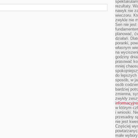
spektakularn
rezultaty. W
nawyk nie za
wieczoru. Kt
zwykle nie m
Sen nie jest
fundamentem
planować, ć
działań. Dla
poranki, pow
własnym wie
na wyciszeni
godziny dnia
prasować ko
mniej chaos
spokojniejsz
do lepszych
sposób, w ja
osób codzie
bardziej po
zmienna, sy
zwykły zeszy
informacyjn
w którym czł
i wnioski. Ni
przesadny s
nie jest kwe
Częściej wyn
powtarzanych
małe wybory 