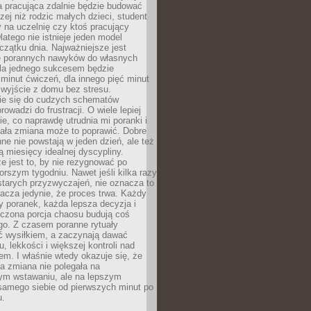
a pracująca zdalnie będzie budować
zej niż rodzic małych dzieci, student
 na uczelnię czy ktoś pracujący
atego nie istnieje jeden model
czątku dnia. Najważniejsze jest
 porannych nawyków do własnych
la jednego sukcesem będzie
minut ćwiczeń, dla innego pięć minut
 wyjście z domu bez stresu.
e się do cudzych schematów
rowadzi do frustracji. O wiele lepiej
ie, co naprawdę utrudnia mi poranki i
mała zmiana może to poprawić. Dobre
ne nie powstają w jeden dzień, ale też
 miesięcy idealnej dyscypliny.
e jest to, by nie rezygnować po
rszym tygodniu. Nawet jeśli kilka razy
tarych przyzwyczajeń, nie oznacza to
acza jedynie, że proces trwa. Każdy
y poranek, każda lepsza decyzja i
iczona porcja chaosu budują coś
go. Z czasem poranne rytuały
ć wysiłkiem, a zaczynają dawać
u, lekkości i większej kontroli nad
m. I właśnie wtedy okazuje się, że
a zmiana nie polegała na
ym wstawaniu, ale na lepszym
samego siebie od pierwszych minut po
u.