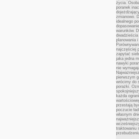
życia. Osob
poranek inac
dojeżdżający
zmianowo. Dl
idealnego po
dopasowanie
warunków. D
dwadzieścia 
planowania i
Porównywani
najczęściej p
zapytać sieb
jaka jedna 
nawyki poran
nie wymagają
Najważniejsz
pierwszym go
wrócimy do s
porażki. Ozn
spokojniejsz
każda ogran
wartościowe
przestają by
poczucie ład
własnym dnie
najważniejsz
wcześniejsz
traktowaniu 
przebudzeni