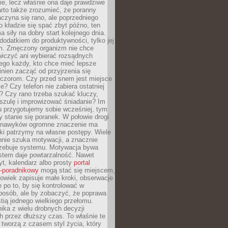
ie, lecz właśnie ona daje prawdziwe
arto także zrozumieć, że poranny
czyna się rano, ale poprzedniego
o kładzie się spać zbyt późno, ten
a siły na dobry start kolejnego dnia.
 dodatkiem do produktywności, tylko jej
. Zmęczony organizm nie chce
wiczyć ani wybierać rozsądnych
tego każdy, kto chce mieć lepsze
inien zacząć od przyjrzenia się
czorom. Czy przed snem jest miejsce
e? Czy telefon nie zabiera ostatniej
? Czy rano trzeba szukać kluczy,
szulę i improwizować śniadanie? Im
u przygotujemy sobie wcześniej, tym
y stanie się poranek. W połowie drogi
 nawyków ogromne znaczenie ma
ki patrzymy na własne postępy. Wiele
nnie szuka motywacji, a znacznie
trzebuje systemu. Motywacja bywa
stem daje powtarzalność. Nawet
t, kalendarz albo prosty
portal
o-poradnikowy
mogą stać się miejscem,
owiek zapisuje małe kroki, obserwacje
e po to, by się kontrolować w
posób, ale by zobaczyć, że poprawa
stią jednego wielkiego przełomu.
ika z wielu drobnych decyzji
 przez dłuższy czas. To właśnie te
tworzą z czasem styl życia, który