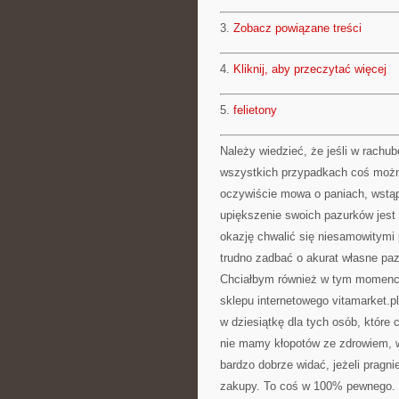
3.
Zobacz powiązane treści
4.
Kliknij, aby przeczytać więcej
5.
felietony
Należy wiedzieć, że jeśli w rach
wszystkich przypadkach coś możn
oczywiście mowa o paniach, wstąpi
upiększenie swoich pazurków jest
okazję chwalić się niesamowitymi 
trudno zadbać o akurat własne pa
Chciałbym również w tym momenci
sklepu internetowego vitamarket.pl
w dziesiątkę dla tych osób, które 
nie mamy kłopotów ze zdrowiem, 
bardzo dobrze widać, jeżeli prag
zakupy. To coś w 100% pewnego.