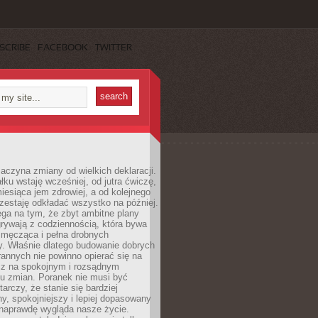
SCRIBE
FACEBOOK
TWITTER
aczyna zmiany od wielkich deklaracji.
łku wstaję wcześniej, od jutra ćwiczę,
esiąca jem zdrowiej, a od kolejnego
zestaję odkładać wszystko na później.
ga na tym, że zbyt ambitne plany
rywają z codziennością, która bywa
 męcząca i pełna drobnych
y. Właśnie dlatego budowanie dobrych
annych nie powinno opierać się na
ecz na spokojnym i rozsądnym
u zmian. Poranek nie musi być
tarczy, że stanie się bardziej
y, spokojniejszy i lepiej dopasowany
 naprawdę wygląda nasze życie.