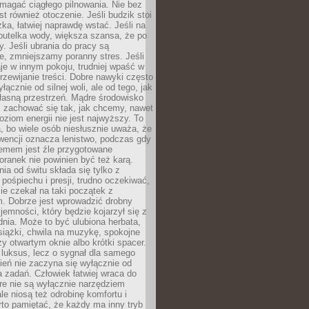
magać ciągłego pilnowania. Nie bez
st również otoczenie. Jeśli budzik stoi
żka, łatwiej naprawdę wstać. Jeśli na
butelka wody, większa szansa, że po
y. Jeśli ubrania do pracy są
, zmniejszamy poranny stres. Jeśli
aje w innym pokoju, trudniej wpaść w
zewijanie treści. Dobre nawyki często
łącznie od silnej woli, ale od tego, jak
łasną przestrzeń. Mądre środowisko
zachować się tak, jak chcemy, nawet
oziom energii nie jest najwyższy. To
, bo wiele osób niesłusznie uważa, że
wencji oznacza lenistwo, podczas gdy
lemem jest źle przygotowane
oranek nie powinien być też karą.
nia od świtu składa się tylko z
pośpiechu i presji, trudno oczekiwać,
ie czekał na taki początek z
. Dobrze jest wprowadzić drobny
jemności, który będzie kojarzył się z
nia. Może to być ulubiona herbata,
książki, chwila na muzykę, spokojne
zy otwartym oknie albo krótki spacer.
 luksus, lecz o sygnał dla samego
zień nie zaczyna się wyłącznie od
 zadań. Człowiek łatwiej wraca do
óre nie są wyłącznie narzędziem
ale niosą też odrobinę komfortu i
to pamiętać, że każdy ma inny tryb