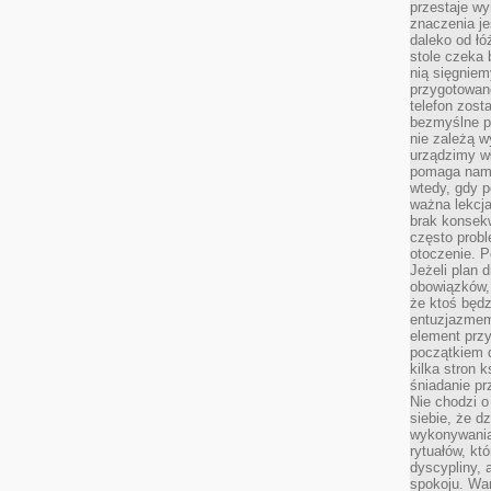
przestaje wy
znaczenia je
daleko od łó
stole czeka 
nią sięgniem
przygotowane
telefon zost
bezmyślne pr
nie zależą wy
urządzimy w
pomaga nam 
wtedy, gdy p
ważna lekcja
brak konsek
często prob
otoczenie. P
Jeżeli plan d
obowiązków, 
że ktoś będz
entuzjazmem
element przy
początkiem d
kilka stron 
śniadanie pr
Nie chodzi o
siebie, że d
wykonywania
rytuałów, kt
dyscypliny, 
spokoju. War