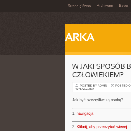
Archiwum
Bayer
Strona główna
ARKA
W JAKI SPOSÓB 
CZŁOWIEKIEM?
POSTED BY ADMIN
POSTED ON 
WYŁĄCZONA
Jak być szczęśliwszą osobą?
1.
nawigacja
2.
Kliknij, aby przeczytać więcej