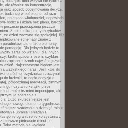
ny początek dnia wpływa nie tylko na
, ale również na koncentrację,
ii oraz sposób podejmowania decyzji.
ek budzi się w pośpiechu, od razu
efon, przegląda wiadomości, odpowiada
we bodźce i działa bez planu, bardzo
 w poczucie przeciążenia jeszcze
niem. Z kolei kilka prostych rytuałów
, że dzień zaczyna się spokojniej. Nie
omplikowane schematy znane z
h poradników, ale o takie elementy,
dę pomagają. Dla jednych będzie to
ypity zaraz po wstaniu, dla innych
iszy, krótki spacer z psem, szybkie
albo zapisanie trzech najważniejszych
ny dzień. Najczęstszym błędem jest
ia wszystkiego naraz. Jeśli ktoś do
awał o siódmej trzydzieści i zaczynał
gu do łazienki, to nagła decyzja o
ątej, półgodzinnej medytacji, zimnym
reningu i czytaniu książki przez
 minut może brzmieć imponująco, ale
ytrzymuje zderzenia z
cią. Dużo skuteczniejsze jest
jednego nowego elementu tygodniowo.
eśniejsze wstawanie o dziesięć minut.
towanie ubrania i śniadania
astępnie ograniczenie korzystania z
ez pierwsze piętnaście minut po
u. Taka metoda nie wygląda