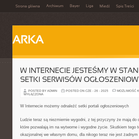
Archiwum
Bayer
Liga
Strona główna
Miedź
Spis Treści
ARKA
W INTERNECIE JESTEŚMY W STAN
SETKI SERWISÓW OGŁOSZENIO
POSTED BY ADMIN
POSTED ON CZE - 26 - 2025
MOŻLIWOŚĆ 
WYŁĄCZONA
W Internecie możemy odnaleźć setki portali ogłoszeniowych
Ludzie teraz są niezmiernie wygodni, z tej przyczyny że mają do 
które pozwalają im na wytworne i wygodne życie. Skutkiem tego 
okazjonalnej we własnym domu, dla nikogo teraz nie jest żadny