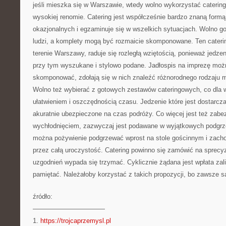
jeśli mieszka się w Warszawie, wtedy wolno wykorzystać catering 
wysokiej renomie. Catering jest współcześnie bardzo znaną formą
okazjonalnych i egzaminuje się w wszelkich sytuacjach. Wolno g
ludzi, a komplety mogą być rozmaicie skomponowane. Ten cateri
terenie Warszawy, raduje się rozległą wziętością, ponieważ jedze
przy tym wyszukane i stylowo podane. Jadłospis na imprezę moż
skomponować, zdołają się w nich znaleźć różnorodnego rodzaju mię
Wolno też wybierać z gotowych zestawów cateringowych, co dla 
ułatwieniem i oszczędnością czasu. Jedzenie które jest dostarcza
akuratnie ubezpieczone na czas podróży. Co więcej jest też zabe
wychłodnięciem, zazwyczaj jest podawane w wyjątkowych podgrz
można pożywienie podgrzewać wprost na stole gościnnym i zach
przez całą uroczystość. Catering powinno się zamówić na sprecyz
uzgodnień wypada się trzymać. Cyklicznie żądana jest wpłata za
pamiętać. Należałoby korzystać z takich propozycji, bo zawsze są
źródło:
———————————
1.
https://trojcaprzemysl.pl