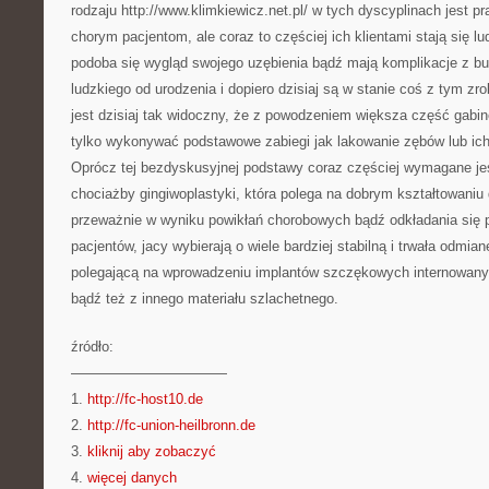
rodzaju http://www.klimkiewicz.net.pl/ w tych dyscyplinach jest pr
chorym pacjentom, ale coraz to częściej ich klientami stają się lu
podoba się wygląd swojego uzębienia bądź mają komplikacje z b
ludzkiego od urodzenia i dopiero dzisiaj są w stanie coś z tym zr
jest dzisiaj tak widoczny, że z powodzeniem większa część gabine
tylko wykonywać podstawowe zabiegi jak lakowanie zębów lub ic
Oprócz tej bezdyskusyjnej podstawy coraz częściej wymagane je
chociażby gingiwoplastyki, która polega na dobrym kształtowaniu
przeważnie w wyniku powikłań chorobowych bądź odkładania się p
pacjentów, jacy wybierają o wiele bardziej stabilną i trwała odmi
polegającą na wprowadzeniu implantów szczękowych internowan
bądź też z innego materiału szlachetnego.
źródło:
———————————
1.
http://fc-host10.de
2.
http://fc-union-heilbronn.de
3.
kliknij aby zobaczyć
4.
więcej danych