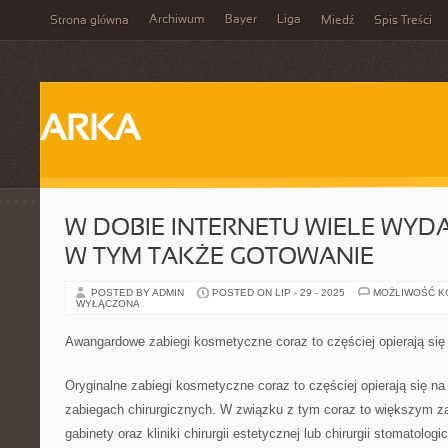
Archiwum
Bayer
Liga
Strona główna
Miedź
Spis Treści
ARKA
W DOBIE INTERNETU WIELE WYDA
W TYM TAKŻE GOTOWANIE
POSTED BY ADMIN
POSTED ON LIP - 29 - 2025
MOŻLIWOŚĆ 
WYŁĄCZONA
Awangardowe zabiegi kosmetyczne coraz to częściej opierają się 
Oryginalne zabiegi kosmetyczne coraz to częściej opierają się n
zabiegach chirurgicznych. W związku z tym coraz to większym z
gabinety oraz kliniki chirurgii estetycznej lub chirurgii stomatolo