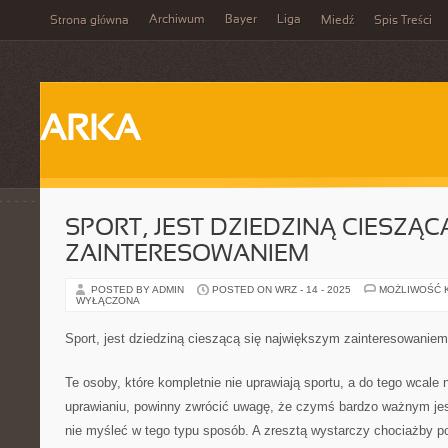
Archiwum
Bayer
Liga
Strona główna
Miedź
Spis Treści
ARKA
SPORT, JEST DZIEDZINĄ CIESZĄC
ZAINTERESOWANIEM
POSTED BY ADMIN
POSTED ON WRZ - 14 - 2025
MOŻLIWOŚĆ 
WYŁĄCZONA
Sport, jest dziedziną cieszącą się największym zainteresowaniem
Te osoby, które kompletnie nie uprawiają sportu, a do tego wcale 
uprawianiu, powinny zwrócić uwagę, że czymś bardzo ważnym jest
nie myśleć w tego typu sposób. A zresztą wystarczy chociażby p