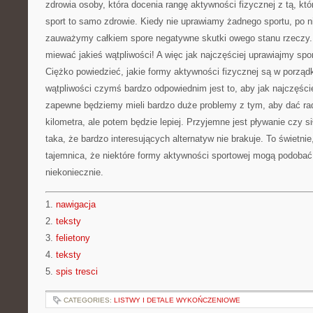
zdrowia osoby, która docenia rangę aktywności fizycznej z tą, kt
sport to samo zdrowie. Kiedy nie uprawiamy żadnego sportu, po n
zauważymy całkiem spore negatywne skutki owego stanu rzeczy. 
miewać jakieś wątpliwości! A więc jak najczęściej uprawiajmy spor
Ciężko powiedzieć, jakie formy aktywności fizycznej są w porządk
wątpliwości czymś bardzo odpowiednim jest to, aby jak najczęści
zapewne będziemy mieli bardzo duże problemy z tym, aby dać ra
kilometra, ale potem będzie lepiej. Przyjemne jest pływanie czy s
taka, że bardzo interesujących alternatyw nie brakuje. To świetni
tajemnica, że niektóre formy aktywności sportowej mogą podobać 
niekoniecznie.
1.
nawigacja
2.
teksty
3.
felietony
4.
teksty
5.
spis tresci
CATEGORIES:
LISTWY I DETALE WYKOŃCZENIOWE