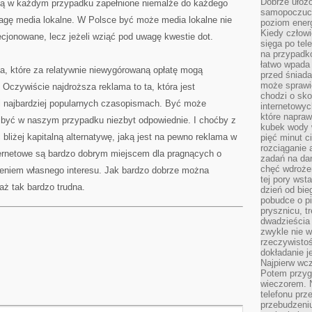
Dobrze ułożo
ędą w każdym przypadku zapełnione niemalże do każdego
samopoczucie
gę media lokalne. W Polsce być może media lokalne nie
poziom energ
Kiedy człowi
ecjonowane, lecz jeżeli wziąć pod uwagę kwestie dot.
sięga po tel
na przypadko
łatwo wpada
ia, które za relatywnie niewygórowaną opłatę mogą
przed śniada
może sprawić
 Oczywiście najdroższa reklama to ta, która jest
chodzi o sk
 i najbardziej popularnych czasopismach. Być może
internetowyc
które napraw
być w naszym przypadku niezbyt odpowiednie. I choćby z
kubek wody w
bliżej kapitalną alternatywę, jaką jest na pewno reklama w
pięć minut c
rozciąganie 
nternetowe są bardzo dobrym miejscem dla pragnących o
zadań na da
chęć wdrożen
dzeniem własnego interesu. Jak bardzo dobrze można
tej pory wst
aż tak bardzo trudna.
dzień od bie
pobudce o pi
prysznicu, t
dwadzieścia
zwykle nie w
rzeczywistoś
dokładanie 
Najpierw wcz
Potem przygo
wieczorem. N
telefonu prz
przebudzeni