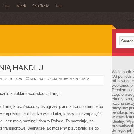
Liga
Tagi
Miedź
Spis Treści
SUB
NIĄ HANDLU
Wiele osób z
Od poniedzia
REKLAMA
LIS - 9 - 2025
MOŻLIWOŚĆ KOMENTOWANIA
ZOSTAŁA
od nowego mi
DŹWIGNIĄ
weekendu pr
HANDLU
Problem pole
tecznie zareklamować własną firmę?
często przeg
chaotyczna,
rozpraszacz
ej firmy, która świadczy usługi związane z transportem osób
nawyków por
rewolucji, l
e opolskim jest bardzo wielu ludzi, którzy znaczną część
wprowadzani
ą, lecz mają rodzinę i dom w Polsce. To powoduje, że
idealny. Wys
przewidywaln
ugi transportowe. Jednakże jak możemy przyczynić się do
do tego, jak