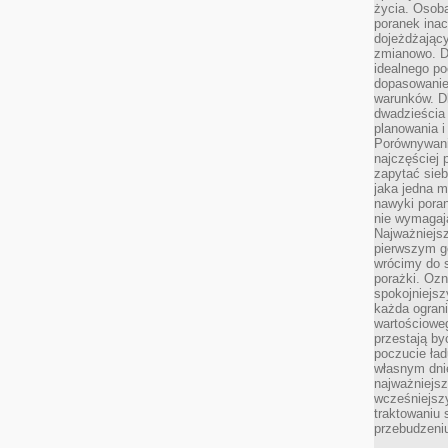
życia. Osob
poranek inac
dojeżdżający
zmianowo. Dl
idealnego po
dopasowanie
warunków. D
dwadzieścia 
planowania i
Porównywani
najczęściej p
zapytać sieb
jaka jedna 
nawyki poran
nie wymagają
Najważniejsz
pierwszym go
wrócimy do s
porażki. Ozn
spokojniejsz
każda ogran
wartościowe
przestają by
poczucie ład
własnym dnie
najważniejsz
wcześniejsz
traktowaniu 
przebudzeni