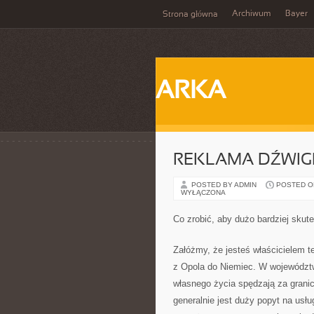
Archiwum
Bayer
Strona główna
ARKA
REKLAMA DŹWIG
POSTED BY ADMIN
POSTED ON 
WYŁĄCZONA
Co zrobić, aby dużo bardziej sku
Załóżmy, że jesteś właścicielem t
z Opola do Niemiec. W województwi
własnego życia spędzają za granic
generalnie jest duży popyt na usł