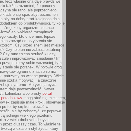
ie, lecz właśnie ona daje prawdziwe
arto także zrozumieć, że poranny
czyna się rano, ale poprzedniego
o kładzie się spać zbyt późno, ten
a siły na dobry start kolejnego dnia.
 dodatkiem do produktywności, tylko jej
. Zmęczony organizm nie chce
wiczyć ani wybierać rozsądnych
tego każdy, kto chce mieć lepsze
inien zacząć od przyjrzenia się
czorom. Czy przed snem jest miejsce
e? Czy telefon nie zabiera ostatniej
? Czy rano trzeba szukać kluczy,
szulę i improwizować śniadanie? Im
u przygotujemy sobie wcześniej, tym
y stanie się poranek. W połowie drogi
 nawyków ogromne znaczenie ma
ki patrzymy na własne postępy. Wiele
nnie szuka motywacji, a znacznie
trzebuje systemu. Motywacja bywa
stem daje powtarzalność. Nawet
t, kalendarz albo prosty
portal
o-poradnikowy
mogą stać się miejscem,
owiek zapisuje małe kroki, obserwacje
e po to, by się kontrolować w
posób, ale by zobaczyć, że poprawa
stią jednego wielkiego przełomu.
ika z wielu drobnych decyzji
 przez dłuższy czas. To właśnie te
tworzą z czasem styl życia, który