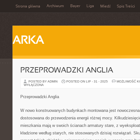
Archiwum
Bayer
Liga
Strona główna
Miedź
Spis Treści
ARKA
PRZEPROWADZKI ANGLIA
POSTED BY ADMIN
POSTED ON LIP - 31 - 2025
MOŻLIWOŚĆ 
WYŁĄCZONA
Przeprowadzki Anglia
W nowo konstruowanych budynkach montowana jest nowoczesna in
dostosowana do przewodzenia energii różnej mocy. Kilkudziesięcio
mieszkania mają w swoich ścianach armatury stare, z wyeksploa
kładzione według starych, nie stosowanych dzisiaj rozwiązań. Sk