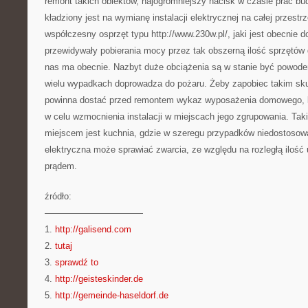
remont takich obiektów, najogromniejszy nacisk w czasie prac b
kładziony jest na wymianę instalacji elektrycznej na całej przestr
współczesny osprzęt typu http://www.230w.pl/, jaki jest obecnie 
przewidywały pobierania mocy przez tak obszerną ilość sprzętó
nas ma obecnie. Nazbyt duże obciążenia są w stanie być powodem
wielu wypadkach doprowadza do pożaru. Żeby zapobiec takim sku
powinna dostać przed remontem wykaz wyposażenia domowego, kt
w celu wzmocnienia instalacji w miejscach jego zgrupowania. T
miejscem jest kuchnia, gdzie w szeregu przypadków niedostoso
elektryczna może sprawiać zwarcia, ze względu na rozległą ilość
prądem.
źródło:
———————————
1.
http://galisend.com
2.
tutaj
3.
sprawdź to
4.
http://geisteskinder.de
5.
http://gemeinde-haseldorf.de