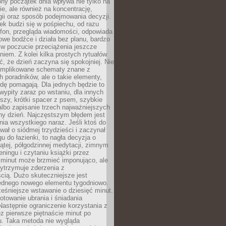
ny początek dnia wpływa nie tylko na
, ale również na koncentrację,
ii oraz sposób podejmowania decyzji.
ek budzi się w pośpiechu, od razu
efon, przegląda wiadomości, odpowiada
we bodźce i działa bez planu, bardzo
 w poczucie przeciążenia jeszcze
niem. Z kolei kilka prostych rytuałów
, że dzień zaczyna się spokojniej. Nie
omplikowane schematy znane z
h poradników, ale o takie elementy,
dę pomagają. Dla jednych będzie to
ypity zaraz po wstaniu, dla innych
iszy, krótki spacer z psem, szybkie
albo zapisanie trzech najważniejszych
ny dzień. Najczęstszym błędem jest
ia wszystkiego naraz. Jeśli ktoś do
awał o siódmej trzydzieści i zaczynał
gu do łazienki, to nagła decyzja o
ątej, półgodzinnej medytacji, zimnym
reningu i czytaniu książki przez
 minut może brzmieć imponująco, ale
ytrzymuje zderzenia z
cią. Dużo skuteczniejsze jest
jednego nowego elementu tygodniowo.
eśniejsze wstawanie o dziesięć minut.
towanie ubrania i śniadania
astępnie ograniczenie korzystania z
ez pierwsze piętnaście minut po
u. Taka metoda nie wygląda