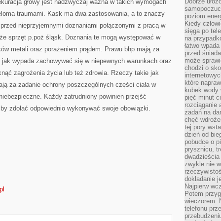
Dobrze ułożo
sekuracja głowy jest nadzwyczaj ważna w takich wymogach
samopoczucie
wieloma traumami. Kask ma dwa zastosowania, a to znaczy
poziom energ
Kiedy człowi
 przed nieprzyjemnymi doznaniami połączonymi z pracą w
sięga po tel
że sprzęt p.poż śląsk. Doznania te mogą występować w
na przypadko
łatwo wpada
sków metali oraz porażeniem prądem. Prawu bhp mają za
przed śniada
może sprawić
uł jak wypada zachowywać się w niepewnych warunkach oraz
chodzi o sk
nąć zagrożenia życia lub też zdrowia. Rzeczy takie jak
internetowyc
które napraw
mają za zadanie ochrony poszczególnych części ciała w
kubek wody w
niebezpieczne. Każdy zatrudniony powinien przejść
pięć minut c
rozciąganie 
, by zdołać odpowiednio wykonywać swoje obowiązki.
zadań na da
chęć wdrożen
tej pory wst
dzień od bie
pobudce o pi
prysznicu, t
dwadzieścia
zwykle nie w
rzeczywistoś
dokładanie 
Najpierw wcz
pl
Potem przygo
wieczorem. N
telefonu prz
przebudzeni