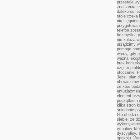
przestaje wy
znaczenia je
daleko od łó
stole czeka 
nią sięgniem
przygotowane
telefon zost
bezmyślne pr
nie zależą wy
urządzimy w
pomaga nam 
wtedy, gdy p
ważna lekcja
brak konsek
często prob
otoczenie. P
Jeżeli plan d
obowiązków, 
że ktoś będz
entuzjazmem
element przy
początkiem d
kilka stron 
śniadanie pr
Nie chodzi o
siebie, że d
wykonywania
rytuałów, kt
dyscypliny, 
spokoju. War