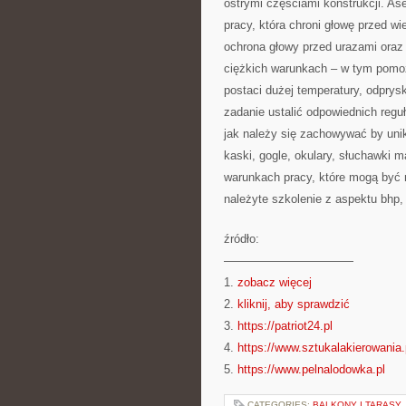
ostrymi częściami konstrukcji. A
pracy, która chroni głowę przed 
ochrona głowy przed urazami oraz
ciężkich warunkach – w tym pomo
postaci dużej temperatury, odpry
zadanie ustalić odpowiednich reg
jak należy się zachowywać by unik
kaski, gogle, okulary, słuchawki 
warunkach pracy, które mogą być 
należyte szkolenie z aspektu bhp
źródło:
———————————
1.
zobacz więcej
2.
kliknij, aby sprawdzić
3.
https://patriot24.pl
4.
https://www.sztukalakierowania.
5.
https://www.pelnalodowka.pl
CATEGORIES:
BALKONY I TARASY