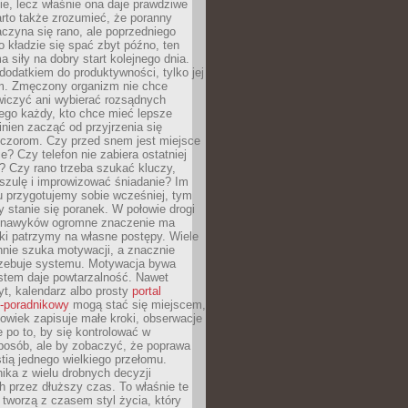
ie, lecz właśnie ona daje prawdziwe
arto także zrozumieć, że poranny
czyna się rano, ale poprzedniego
o kładzie się spać zbyt późno, ten
a siły na dobry start kolejnego dnia.
 dodatkiem do produktywności, tylko jej
. Zmęczony organizm nie chce
wiczyć ani wybierać rozsądnych
tego każdy, kto chce mieć lepsze
inien zacząć od przyjrzenia się
czorom. Czy przed snem jest miejsce
e? Czy telefon nie zabiera ostatniej
? Czy rano trzeba szukać kluczy,
szulę i improwizować śniadanie? Im
u przygotujemy sobie wcześniej, tym
y stanie się poranek. W połowie drogi
 nawyków ogromne znaczenie ma
ki patrzymy na własne postępy. Wiele
nnie szuka motywacji, a znacznie
trzebuje systemu. Motywacja bywa
stem daje powtarzalność. Nawet
t, kalendarz albo prosty
portal
o-poradnikowy
mogą stać się miejscem,
owiek zapisuje małe kroki, obserwacje
e po to, by się kontrolować w
posób, ale by zobaczyć, że poprawa
stią jednego wielkiego przełomu.
ika z wielu drobnych decyzji
 przez dłuższy czas. To właśnie te
tworzą z czasem styl życia, który