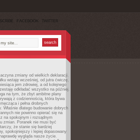
SCRIBE
FACEBOOK
TWITTER
aczyna zmiany od wielkich deklaracji.
łku wstaję wcześniej, od jutra ćwiczę,
esiąca jem zdrowiej, a od kolejnego
zestaję odkładać wszystko na później.
ga na tym, że zbyt ambitne plany
rywają z codziennością, która bywa
 męcząca i pełna drobnych
y. Właśnie dlatego budowanie dobrych
annych nie powinno opierać się na
ecz na spokojnym i rozsądnym
u zmian. Poranek nie musi być
tarczy, że stanie się bardziej
y, spokojniejszy i lepiej dopasowany
 naprawdę wygląda nasze życie.