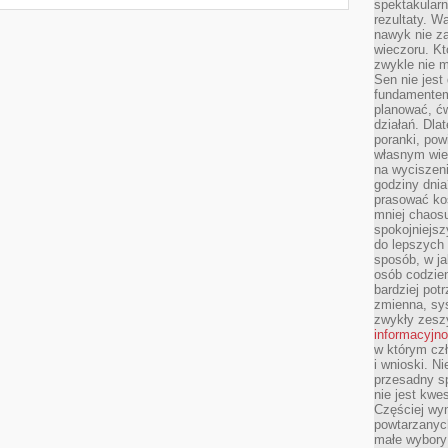
spektakularn
rezultaty. W
nawyk nie za
wieczoru. Kt
zwykle nie m
Sen nie jest
fundamentem
planować, ć
działań. Dla
poranki, pow
własnym wie
na wyciszeni
godziny dnia
prasować ko
mniej chaos
spokojniejsz
do lepszych
sposób, w ja
osób codzie
bardziej po
zmienna, sy
zwykły zeszy
informacyjn
w którym czł
i wnioski. Ni
przesadny s
nie jest kwe
Częściej wyn
powtarzanych
małe wybory 