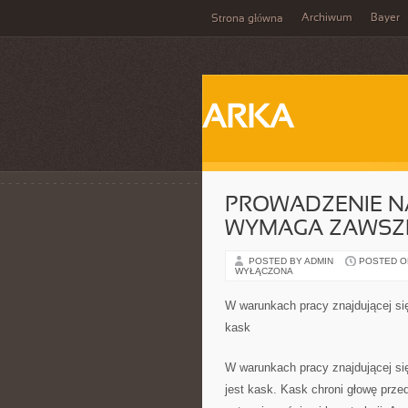
Archiwum
Bayer
Strona główna
ARKA
PROWADZENIE N
WYMAGA ZAWSZ
POSTED BY ADMIN
POSTED ON
WYŁĄCZONA
W warunkach pracy znajdującej s
kask
W warunkach pracy znajdującej s
jest kask. Kask chroni głowę prz