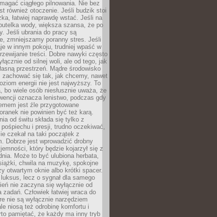
magać ciągłego pilnowania. Nie bez
st również otoczenie. Jeśli budzik stoi
żka, łatwiej naprawdę wstać. Jeśli na
butelka wody, większa szansa, że po
y. Jeśli ubrania do pracy są
, zmniejszamy poranny stres. Jeśli
aje w innym pokoju, trudniej wpaść w
zewijanie treści. Dobre nawyki często
łącznie od silnej woli, ale od tego, jak
łasną przestrzeń. Mądre środowisko
zachować się tak, jak chcemy, nawet
oziom energii nie jest najwyższy. To
, bo wiele osób niesłusznie uważa, że
wencji oznacza lenistwo, podczas gdy
lemem jest źle przygotowane
oranek nie powinien być też karą.
nia od świtu składa się tylko z
pośpiechu i presji, trudno oczekiwać,
ie czekał na taki początek z
. Dobrze jest wprowadzić drobny
jemności, który będzie kojarzył się z
nia. Może to być ulubiona herbata,
książki, chwila na muzykę, spokojne
zy otwartym oknie albo krótki spacer.
 luksus, lecz o sygnał dla samego
zień nie zaczyna się wyłącznie od
 zadań. Człowiek łatwiej wraca do
óre nie są wyłącznie narzędziem
ale niosą też odrobinę komfortu i
to pamiętać, że każdy ma inny tryb