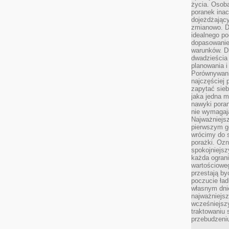
życia. Osob
poranek inac
dojeżdżający
zmianowo. Dl
idealnego po
dopasowanie
warunków. D
dwadzieścia 
planowania i
Porównywani
najczęściej p
zapytać sieb
jaka jedna 
nawyki poran
nie wymagają
Najważniejsz
pierwszym go
wrócimy do s
porażki. Ozn
spokojniejsz
każda ogran
wartościowe
przestają by
poczucie ład
własnym dnie
najważniejsz
wcześniejsz
traktowaniu 
przebudzeni