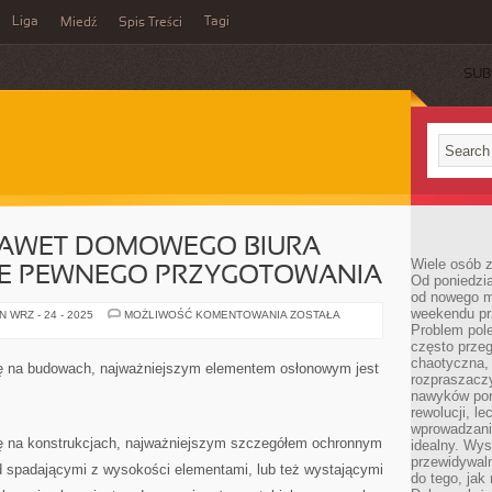
Liga
Tagi
Miedź
Spis Treści
SUB
AWET DOMOWEGO BIURA
Wiele osób z
E PEWNEGO PRZYGOTOWANIA
Od poniedzia
od nowego mi
weekendu pr
PROWADZENIE
 WRZ - 24 - 2025
MOŻLIWOŚĆ KOMENTOWANIA
ZOSTAŁA
NAWET
Problem pole
DOMOWEGO
często przeg
BIURA
chaotyczna,
WYMAGA
ię na budowach, najważniejszym elementem osłonowym jest
ZAWSZE
rozpraszacz
PEWNEGO
nawyków por
PRZYGOTOWANIA
rewolucji, l
wprowadzani
ię na konstrukcjach, najważniejszym szczegółem ochronnym
idealny. Wys
przewidywaln
ed spadającymi z wysokości elementami, lub też wystającymi
do tego, jak