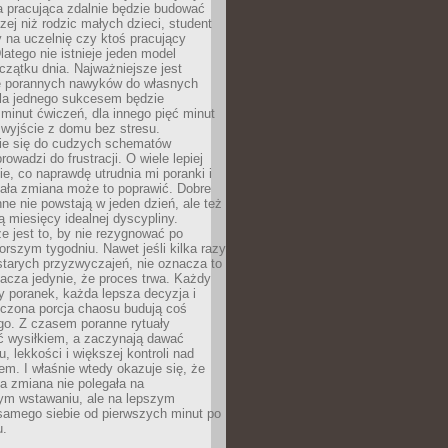
a pracująca zdalnie będzie budować
zej niż rodzic małych dzieci, student
 na uczelnię czy ktoś pracujący
atego nie istnieje jeden model
czątku dnia. Najważniejsze jest
 porannych nawyków do własnych
la jednego sukcesem będzie
minut ćwiczeń, dla innego pięć minut
 wyjście z domu bez stresu.
e się do cudzych schematów
rowadzi do frustracji. O wiele lepiej
ie, co naprawdę utrudnia mi poranki i
mała zmiana może to poprawić. Dobre
ne nie powstają w jeden dzień, ale też
 miesięcy idealnej dyscypliny.
e jest to, by nie rezygnować po
rszym tygodniu. Nawet jeśli kilka razy
tarych przyzwyczajeń, nie oznacza to
acza jedynie, że proces trwa. Każdy
y poranek, każda lepsza decyzja i
iczona porcja chaosu budują coś
go. Z czasem poranne rytuały
ć wysiłkiem, a zaczynają dawać
u, lekkości i większej kontroli nad
m. I właśnie wtedy okazuje się, że
a zmiana nie polegała na
ym wstawaniu, ale na lepszym
samego siebie od pierwszych minut po
u.