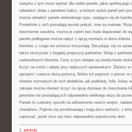
związku z tym może wybrać dla siebie panele, jakie spełnią jego
odwiedzić sklep z panelami kalisz, w którym wybór paneli jest p
można odnaleźć panele wielorakiego typu, nadające się do każde
Poniektóre z nich posiadają wysoki połysk, inne są matowe. Rozpi
niezmiernie zasobna, można je zatem bez trudu dopasować do wys
panele podłogowe można nabyć z opcją montażu w domu klienta. 
klientów, z czego oni ochoczo korzystają. Decydując się na spra
także skorzystać z bogatej propozycji parkietów. Sklep z parkieta
zadowolonych klientów. Ceny w tym sklepie są niesłychanie niski
liczyć na zniżki i rabaty przy większych sprawunkach. Zbywcy w 
uprzejmi i zawsze służą pomocą. Wolno ich poprosić o pomoc w w
również rozmaitych do nich dodatków, jak podkłady, folie, listwy 
zakupie można również liczyć na opcję dostawy do mieszkania kli
petentów nie posiadających odpowiednio wielkiego wozu do przewi
Panele to cudowny sposób na odświeżenie swoich wnętrz, nadanie
charakteru. Pięknie się przedstawiają i mają dużo wartości, z któr
zapoznać, jeżeli chce się mieć odpowiednio wykończony dom.
1.
artykuly