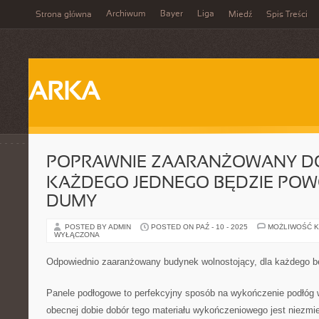
Archiwum
Bayer
Liga
Strona główna
Miedź
Spis Treści
ARKA
POPRAWNIE ZAARANŻOWANY D
KAŻDEGO JEDNEGO BĘDZIE PO
DUMY
POSTED BY ADMIN
POSTED ON PAŹ - 10 - 2025
MOŻLIWOŚĆ 
WYŁĄCZONA
Odpowiednio zaaranżowany budynek wolnostojący, dla każdego 
Panele podłogowe to perfekcyjny sposób na wykończenie podłóg
obecnej dobie dobór tego materiału wykończeniowego jest niezmie