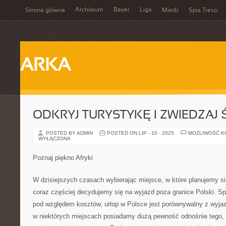
Archiwum
Bayer
Liga
Strona główna
Miedź
Spis Treści
ARKA
ODKRYJ TURYSTYKĘ I ZWIEDZAJ 
POSTED BY ADMIN
POSTED ON LIP - 10 - 2025
MOŻLIWOŚĆ 
WYŁĄCZONA
Poznaj piękno Afryki
W dzisiejszych czasach wybierając miejsce, w które planujemy si
coraz częściej decydujemy się na wyjazd poza granice Polski. Sp
pod względem kosztów, urlop w Polsce jest porównywalny z wyja
w niektórych miejscach posiadamy dużą pewność odnośnie tego, 