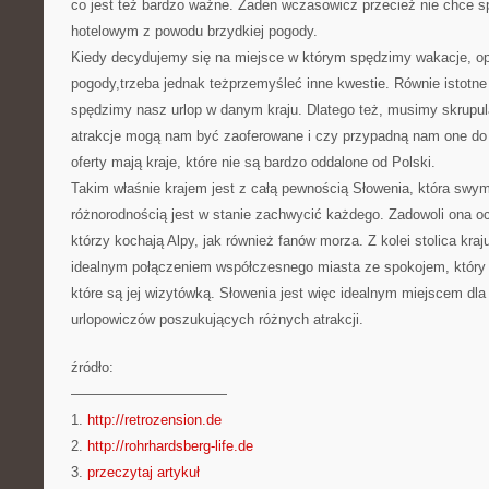
co jest też bardzo ważne. Żaden wczasowicz przecież nie chce s
hotelowym z powodu brzydkiej pogody.
Kiedy decydujemy się na miejsce w którym spędzimy wakacje, op
pogody,trzeba jednak teżprzemyśleć inne kwestie. Równie istotne j
spędzimy nasz urlop w danym kraju. Dlatego też, musimy skrupula
atrakcje mogą nam być zaoferowane i czy przypadną nam one do 
oferty mają kraje, które nie są bardzo oddalone od Polski.
Takim właśnie krajem jest z całą pewnością Słowenia, która swy
różnorodnością jest w stanie zachwycić każdego. Zadowoli ona o
którzy kochają Alpy, jak również fanów morza. Z kolei stolica kraj
idealnym połączeniem współczesnego miasta ze spokojem, który
które są jej wizytówką. Słowenia jest więc idealnym miejscem dl
urlopowiczów poszukujących różnych atrakcji.
źródło:
———————————
1.
http://retrozension.de
2.
http://rohrhardsberg-life.de
3.
przeczytaj artykuł