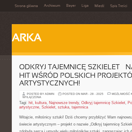
Archiwum
Bayer
Liga
Strona główna
Miedź
Spis Treści
ARKA
ODKRYJ TAJEMNICĘ SZKIELET –
HIT WŚRÓD POLSKICH PROJEKT
ARTYSTYCZNYCH!
POSTED BY ADMIN
POSTED ON MAR - 28 - 2025
MOŻLIWOŚĆ 
WYŁĄCZONA
Tagi:
hit
,
kultura
,
Najnowsze trendy
,
Odkryj tajemnicę Szkielet
,
Po
artystyczne
,
Szkielet
,
sztuka
,
tajemnica
Witajcie, miłośnicy sztuki!​ Dziś ⁣chcemy przybliżyć Wam najnowsz
świecie ⁤artystycznym​ – projekt o nazwie „Odkryj tajemnicę⁢ Szkiele
‍zdobyła serca‍ i umysły wielu miłośników ⁢sztuki, zapraszając‌ ich 