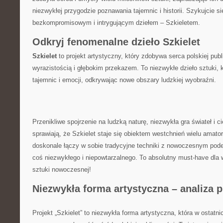
niezwykłej przygodzie poznawania tajemnic‌ i historii. ‍Szykujcie się
bezkompromisowym ⁣i ⁤intrygującym‌ dziełem – Szkieletem.
Odkryj fenomenalne⁣ dzieło Szkielet
Szkielet
to projekt artystyczny, który zdobywa serca polskiej pub
wyrazistością i głębokim ⁤przekazem. To niezwykłe dzieło sztuki, k
tajemnic i emocji, ⁤odkrywając nowe obszary ludzkiej wyobraźni.
Przenikliwe ⁣spojrzenie ⁣na⁢ ludzką naturę,​ niezwykła ⁢gra świateł‌ i c
sprawiają, że ​Szkielet staje ‌się obiektem​ westchnień wielu amator
doskonale łączy w⁢ sobie‌ tradycyjne techniki z nowoczesnym pode
coś ⁢niezwykłego i ​niepowtarzalnego.⁣ To absolutny‍ must-have dla
sztuki nowoczesnej!
Niezwykła forma artystyczna – analiza p
Projekt‍ „Szkielet” to niezwykła ‌forma artystyczna, która w ostatn