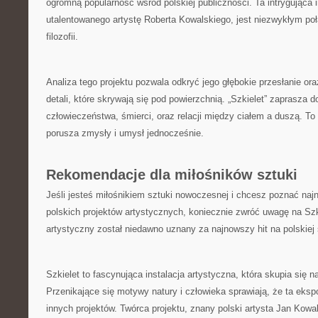
⁤ogromną ⁤popularność wśród polskiej publiczności. ‍Ta intrygująca 
utalentowanego ⁢artystę Roberta Kowalskiego, ​jest niezwykłym połą
‌filozofii.
Analiza tego projektu⁣ pozwala odkryć jego głębokie przesłanie o
detali, które skrywają się⁣ pod powierzchnią. „Szkielet” zaprasza do​
człowieczeństwa,⁣ śmierci,‌ oraz⁢ relacji między ciałem a ⁢duszą. To
porusza zmysły i ​umysł jednocześnie.
Rekomendacje dla miłośników sztuki
Jeśli jesteś miłośnikiem sztuki‌ nowoczesnej i chcesz​ poznać naj
polskich projektów​ artystycznych, koniecznie zwróć ‍uwagę na Szk
⁤artystyczny⁢ został niedawno uznany za najnowszy hit na polskiej ‍
Szkielet ​to fascynująca⁤ instalacja artystyczna, która ‌skupia​ się⁢ na
Przenikające się motywy natury⁤ i człowieka sprawiają, że ta‌ eksp
innych⁤ projektów. Twórca projektu,⁣ znany polski artysta Jan Kowa