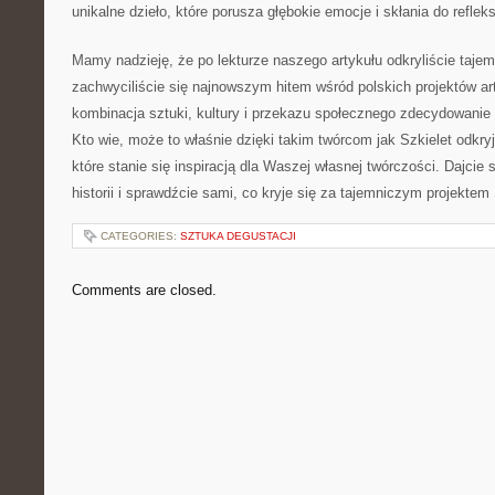
unikalne dzieło, które porusza‍ głębokie emocje⁤ i​ skłania do ‍reflek
Mamy nadzieję, że po lekturze naszego artykułu odkryliście ​tajemn
zachwyciliście⁤ się ⁢najnowszym hitem ‍wśród polskich‍ projektów a
kombinacja⁢ sztuki, kultury i‍ przekazu ⁢społecznego zdecydowani
Kto wie, ⁤może​ to właśnie dzięki takim twórcom jak‍ Szkielet ⁢odkry
które stanie się ⁤inspiracją⁢ dla Waszej własnej twórczości. ‍Dajcie ​s
historii i ‌sprawdźcie sami, co ‌kryje się za ‍tajemniczym projektem 
CATEGORIES:
SZTUKA DEGUSTACJI
Comments are closed.