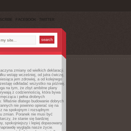
SCRIBE
FACEBOOK
TWITTER
aczyna zmiany od wielkich deklaracji.
łku wstaję wcześniej, od jutra ćwiczę,
esiąca jem zdrowiej, a od kolejnego
zestaję odkładać wszystko na później.
ga na tym, że zbyt ambitne plany
rywają z codziennością, która bywa
 męcząca i pełna drobnych
y. Właśnie dlatego budowanie dobrych
annych nie powinno opierać się na
ecz na spokojnym i rozsądnym
u zmian. Poranek nie musi być
tarczy, że stanie się bardziej
y, spokojniejszy i lepiej dopasowany
 naprawdę wygląda nasze życie.