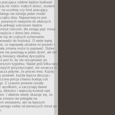
a pracująca zdalnie będzie budować
zej niż rodzic małych dzieci, student
 na uczelnię czy ktoś pracujący
atego nie istnieje jeden model
czątku dnia. Najważniejsze jest
 porannych nawyków do własnych
la jednego sukcesem będzie
minut ćwiczeń, dla innego pięć minut
 wyjście z domu bez stresu.
e się do cudzych schematów
rowadzi do frustracji. O wiele lepiej
ie, co naprawdę utrudnia mi poranki i
mała zmiana może to poprawić. Dobre
ne nie powstają w jeden dzień, ale też
 miesięcy idealnej dyscypliny.
e jest to, by nie rezygnować po
rszym tygodniu. Nawet jeśli kilka razy
tarych przyzwyczajeń, nie oznacza to
acza jedynie, że proces trwa. Każdy
y poranek, każda lepsza decyzja i
iczona porcja chaosu budują coś
go. Z czasem poranne rytuały
ć wysiłkiem, a zaczynają dawać
u, lekkości i większej kontroli nad
m. I właśnie wtedy okazuje się, że
a zmiana nie polegała na
ym wstawaniu, ale na lepszym
samego siebie od pierwszych minut po
u.