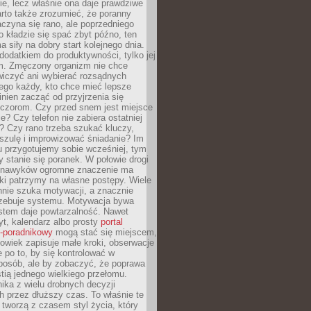
ie, lecz właśnie ona daje prawdziwe
arto także zrozumieć, że poranny
czyna się rano, ale poprzedniego
o kładzie się spać zbyt późno, ten
a siły na dobry start kolejnego dnia.
 dodatkiem do produktywności, tylko jej
. Zmęczony organizm nie chce
wiczyć ani wybierać rozsądnych
tego każdy, kto chce mieć lepsze
inien zacząć od przyjrzenia się
czorom. Czy przed snem jest miejsce
e? Czy telefon nie zabiera ostatniej
? Czy rano trzeba szukać kluczy,
szulę i improwizować śniadanie? Im
u przygotujemy sobie wcześniej, tym
y stanie się poranek. W połowie drogi
 nawyków ogromne znaczenie ma
ki patrzymy na własne postępy. Wiele
nnie szuka motywacji, a znacznie
trzebuje systemu. Motywacja bywa
stem daje powtarzalność. Nawet
t, kalendarz albo prosty
portal
o-poradnikowy
mogą stać się miejscem,
owiek zapisuje małe kroki, obserwacje
e po to, by się kontrolować w
posób, ale by zobaczyć, że poprawa
stią jednego wielkiego przełomu.
ika z wielu drobnych decyzji
 przez dłuższy czas. To właśnie te
tworzą z czasem styl życia, który