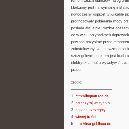
remont takich obiektów, najogrom
kładziony jest na wymianę instalac
nowoczesny osprzęt typu kable prz
prognozowały pobierania mocy prz
posiada aktualnie. Nazbyt obszern
co w wielu przypadkach doprowadz
powinna pozyskać przed remontem
zainstalowany, w celu wzmocnienia
szczególnym punktem jest kuchnia
elektryczna może wywoływać zwarc
prądem.
źródło:
———————————
1.
http://linguaturca.de
2.
przeczytaj wszystko
3.
zobacz szczegóły
4.
więcej treści
5.
http://lisa-gehlhaar.de