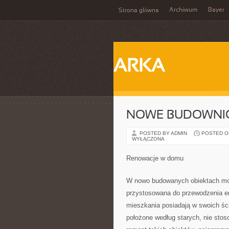
Archiwum
Bayer
Strona główna
ARKA
NOWE BUDOWNI
POSTED BY ADMIN
POSTED ON 
WYŁĄCZONA
Renowacje w domu
W nowo budowanych obiektach mon
przystosowana do przewodzenia ene
mieszkania posiadają w swoich ści
położone według starych, nie sto