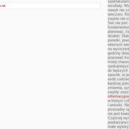
spektakularn
rezultaty. W
ALNE
nawyk nie za
wieczoru. Kt
zwykle nie m
Sen nie jest
fundamentem
planować, ć
działań. Dla
poranki, pow
własnym wie
na wyciszeni
godziny dnia
prasować ko
mniej chaos
spokojniejsz
do lepszych
sposób, w ja
osób codzie
bardziej po
zmienna, sy
zwykły zeszy
informacyjn
w którym czł
i wnioski. Ni
przesadny s
nie jest kwe
Częściej wyn
powtarzanych
małe wybory 