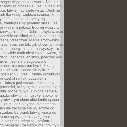
magać ciągłego pilnowania. Nie bez
st również otoczenie. Jeśli budzik stoi
żka, łatwiej naprawdę wstać. Jeśli na
butelka wody, większa szansa, że po
y. Jeśli ubrania do pracy są
, zmniejszamy poranny stres. Jeśli
aje w innym pokoju, trudniej wpaść w
zewijanie treści. Dobre nawyki często
łącznie od silnej woli, ale od tego, jak
łasną przestrzeń. Mądre środowisko
zachować się tak, jak chcemy, nawet
oziom energii nie jest najwyższy. To
, bo wiele osób niesłusznie uważa, że
wencji oznacza lenistwo, podczas gdy
lemem jest źle przygotowane
oranek nie powinien być też karą.
nia od świtu składa się tylko z
pośpiechu i presji, trudno oczekiwać,
ie czekał na taki początek z
. Dobrze jest wprowadzić drobny
jemności, który będzie kojarzył się z
nia. Może to być ulubiona herbata,
książki, chwila na muzykę, spokojne
zy otwartym oknie albo krótki spacer.
 luksus, lecz o sygnał dla samego
zień nie zaczyna się wyłącznie od
 zadań. Człowiek łatwiej wraca do
óre nie są wyłącznie narzędziem
ale niosą też odrobinę komfortu i
to pamiętać, że każdy ma inny tryb