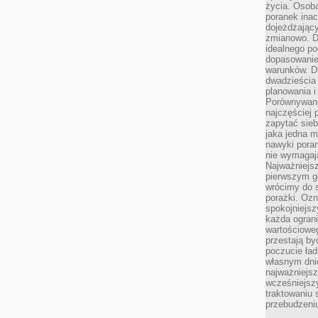
życia. Osob
poranek inac
dojeżdżający
zmianowo. Dl
idealnego po
dopasowanie
warunków. D
dwadzieścia 
planowania i
Porównywani
najczęściej p
zapytać sieb
jaka jedna 
nawyki poran
nie wymagają
Najważniejsz
pierwszym go
wrócimy do s
porażki. Ozn
spokojniejsz
każda ogran
wartościowe
przestają by
poczucie ład
własnym dnie
najważniejsz
wcześniejsz
traktowaniu 
przebudzeni