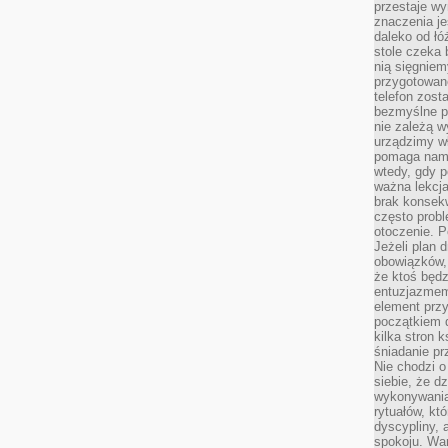
przestaje wy
znaczenia je
daleko od łó
stole czeka 
nią sięgniem
przygotowane
telefon zost
bezmyślne pr
nie zależą wy
urządzimy w
pomaga nam 
wtedy, gdy p
ważna lekcja
brak konsek
często prob
otoczenie. P
Jeżeli plan d
obowiązków, 
że ktoś będz
entuzjazmem
element przy
początkiem d
kilka stron 
śniadanie pr
Nie chodzi o
siebie, że d
wykonywania
rytuałów, kt
dyscypliny, 
spokoju. War