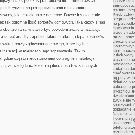
niejszy nacisk podczas prac budowlano – remontowych
Dobrze ułożo
samopoczucie
ji elektrycznej na pełnej powierzchni mieszkania i
poziom energ
Kiedy człowi
ewody, jaki jest aktualnie dostępny. Dawne instalacje nie
sięga po tel
ez tak ogromną ilość sprzętów domowych, jaką każdy z nas
na przypadko
łatwo wpada
e obciążenia są w stanie być powodem zwarcia instalacji,
przed śniada
a do pożaru. By zapobiec takim skutkom, ekipa elektryków
może sprawić
chodzi o sk
 wykaz oprzyrządowania domowego, który będzie
internetowyc
które napraw
 instalacji w miejscach jego zgrupowania. Takim
kubek wody w
, gdzie często niedostosowana do pragnień instalacja
pięć minut c
rozciąganie 
ia, ze względu na kolosalną ilość sprzętów zasilanych
zadań na da
chęć wdrożen
tej pory wst
dzień od bie
pobudce o pi
prysznicu, t
dwadzieścia
zwykle nie w
rzeczywistoś
dokładanie 
Najpierw wcz
Potem przygo
wieczorem. N
telefonu prz
przebudzeni