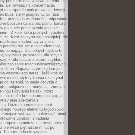
ny początek dnia wpływa nie tylko na
, ale również na koncentrację,
ii oraz sposób podejmowania decyzji.
ek budzi się w pośpiechu, od razu
efon, przegląda wiadomości, odpowiada
we bodźce i działa bez planu, bardzo
 w poczucie przeciążenia jeszcze
niem. Z kolei kilka prostych rytuałów
, że dzień zaczyna się spokojniej. Nie
omplikowane schematy znane z
h poradników, ale o takie elementy,
dę pomagają. Dla jednych będzie to
ypity zaraz po wstaniu, dla innych
iszy, krótki spacer z psem, szybkie
albo zapisanie trzech najważniejszych
ny dzień. Najczęstszym błędem jest
ia wszystkiego naraz. Jeśli ktoś do
awał o siódmej trzydzieści i zaczynał
gu do łazienki, to nagła decyzja o
ątej, półgodzinnej medytacji, zimnym
reningu i czytaniu książki przez
 minut może brzmieć imponująco, ale
ytrzymuje zderzenia z
cią. Dużo skuteczniejsze jest
jednego nowego elementu tygodniowo.
eśniejsze wstawanie o dziesięć minut.
towanie ubrania i śniadania
astępnie ograniczenie korzystania z
ez pierwsze piętnaście minut po
u. Taka metoda nie wygląda