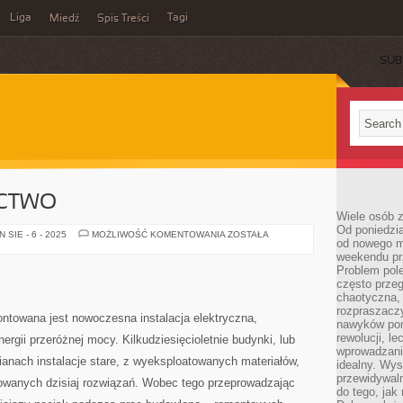
Liga
Tagi
Miedź
Spis Treści
SUB
CTWO
Wiele osób z
Od poniedzia
NOWE
SIE - 6 - 2025
MOŻLIWOŚĆ KOMENTOWANIA
ZOSTAŁA
od nowego mi
BUDOWNICTWO
weekendu pr
Problem pole
często przeg
chaotyczna,
rozpraszacz
towana jest nowoczesna instalacja elektryczna,
nawyków por
rewolucji, l
rgii przeróżnej mocy. Kilkudziesięcioletnie budynki, lub
wprowadzani
anach instalacje stare, z wyeksploatowanych materiałów,
idealny. Wys
przewidywaln
sowanych dzisiaj rozwiązań. Wobec tego przeprowadzając
do tego, jak