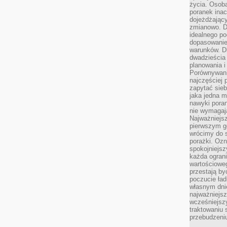
życia. Osob
poranek inac
dojeżdżający
zmianowo. Dl
idealnego po
dopasowanie
warunków. D
dwadzieścia 
planowania i
Porównywani
najczęściej p
zapytać sieb
jaka jedna 
nawyki poran
nie wymagają
Najważniejsz
pierwszym go
wrócimy do s
porażki. Ozn
spokojniejsz
każda ogran
wartościowe
przestają by
poczucie ład
własnym dnie
najważniejsz
wcześniejsz
traktowaniu 
przebudzeni