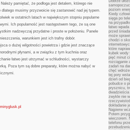
Dobrze ułożo
p. Należy pamiętać, że podłoga jest detalem, którego nie
samopoczucie
poziom energ
 dlatego musimy przyzwoicie się zastanowić nad jej typem.
Kiedy człowi
kolwiek w ostatnich latach w największym stopniu popularne
sięga po tel
na przypadko
owymi. Ich popularność jest następstwem tego, że są one
łatwo wpada
ystkim nadzwyczaj przydatne i proste w położeniu. Panele
przed śniada
może sprawić
eszczenia, warunkiem jest ich trafny dobór.
chodzi o sk
internetowyc
ca o dużej wilgotności powietrza i gdzie jest znaczące
które napraw
żnorodnymi płynami, a w związku z tym kuchnia oraz
kubek wody w
pięć minut c
chanie łatwo jest utrzymać w schludności, wystarczy
rozciąganie 
erką. Poza tym są dobre preparaty, które można nabyć w
zadań na da
chęć wdrożen
icznymi.
tej pory wst
dzień od bie
pobudce o pi
prysznicu, t
dwadzieścia
zwykle nie w
rzeczywistoś
dokładanie 
gminyglusk.pl
Najpierw wcz
Potem przygo
wieczorem. N
telefonu prz
przebudzeni