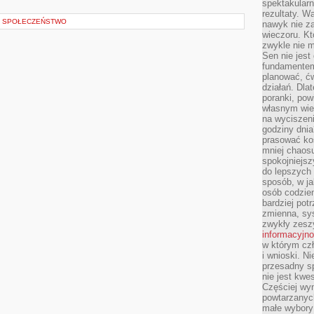
spektakularn
rezultaty. W
 I SPOŁECZEŃSTWO
nawyk nie za
wieczoru. Kt
zwykle nie m
Sen nie jest
fundamentem
planować, ć
działań. Dla
poranki, pow
własnym wie
na wyciszeni
godziny dnia
prasować ko
mniej chaos
spokojniejsz
do lepszych
sposób, w ja
osób codzie
bardziej po
zmienna, sy
zwykły zeszy
informacyjn
w którym czł
i wnioski. Ni
przesadny s
nie jest kwe
Częściej wyn
powtarzanych
małe wybory 