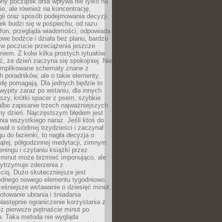
ny początek dnia wpływa nie tylko na
, ale również na koncentrację,
ii oraz sposób podejmowania decyzji.
ek budzi się w pośpiechu, od razu
efon, przegląda wiadomości, odpowiada
we bodźce i działa bez planu, bardzo
 w poczucie przeciążenia jeszcze
niem. Z kolei kilka prostych rytuałów
, że dzień zaczyna się spokojniej. Nie
omplikowane schematy znane z
h poradników, ale o takie elementy,
dę pomagają. Dla jednych będzie to
ypity zaraz po wstaniu, dla innych
iszy, krótki spacer z psem, szybkie
albo zapisanie trzech najważniejszych
ny dzień. Najczęstszym błędem jest
ia wszystkiego naraz. Jeśli ktoś do
awał o siódmej trzydzieści i zaczynał
gu do łazienki, to nagła decyzja o
ątej, półgodzinnej medytacji, zimnym
reningu i czytaniu książki przez
 minut może brzmieć imponująco, ale
ytrzymuje zderzenia z
cią. Dużo skuteczniejsze jest
jednego nowego elementu tygodniowo.
eśniejsze wstawanie o dziesięć minut.
towanie ubrania i śniadania
astępnie ograniczenie korzystania z
ez pierwsze piętnaście minut po
u. Taka metoda nie wygląda