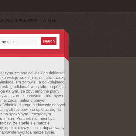
SCRIBE
FACEBOOK
TWITTER
aczyna zmiany od wielkich deklaracji.
łku wstaję wcześniej, od jutra ćwiczę,
esiąca jem zdrowiej, a od kolejnego
zestaję odkładać wszystko na później.
ga na tym, że zbyt ambitne plany
rywają z codziennością, która bywa
 męcząca i pełna drobnych
y. Właśnie dlatego budowanie dobrych
annych nie powinno opierać się na
ecz na spokojnym i rozsądnym
u zmian. Poranek nie musi być
tarczy, że stanie się bardziej
y, spokojniejszy i lepiej dopasowany
 naprawdę wygląda nasze życie.