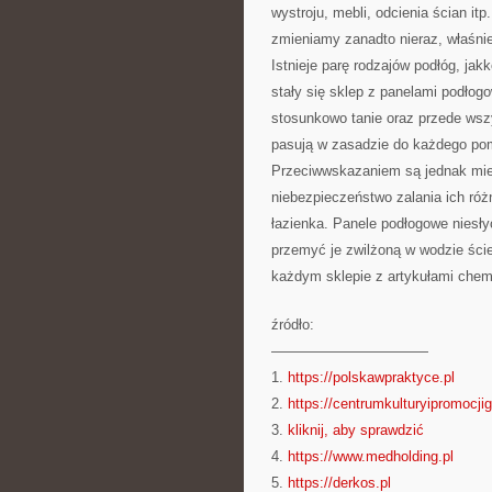
wystroju, mebli, odcienia ścian it
zmieniamy zanadto nieraz, właśnie
Istnieje parę rodzajów podłóg, jak
stały się sklep z panelami podłog
stosunkowo tanie oraz przede wsz
pasują w zasadzie do każdego pomi
Przeciwwskazaniem są jednak miejs
niebezpieczeństwo zalania ich ró
łazienka. Panele podłogowe niesły
przemyć je zwilżoną w wodzie ści
każdym sklepie z artykułami chem
źródło:
———————————
1.
https://polskawpraktyce.pl
2.
https://centrumkulturyipromocji
3.
kliknij, aby sprawdzić
4.
https://www.medholding.pl
5.
https://derkos.pl