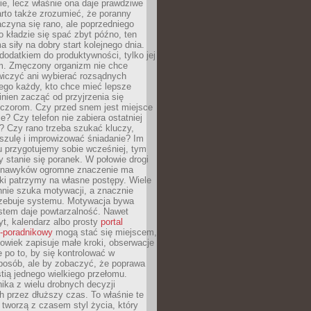
ie, lecz właśnie ona daje prawdziwe
arto także zrozumieć, że poranny
czyna się rano, ale poprzedniego
o kładzie się spać zbyt późno, ten
a siły na dobry start kolejnego dnia.
 dodatkiem do produktywności, tylko jej
. Zmęczony organizm nie chce
wiczyć ani wybierać rozsądnych
tego każdy, kto chce mieć lepsze
inien zacząć od przyjrzenia się
czorom. Czy przed snem jest miejsce
e? Czy telefon nie zabiera ostatniej
? Czy rano trzeba szukać kluczy,
szulę i improwizować śniadanie? Im
u przygotujemy sobie wcześniej, tym
y stanie się poranek. W połowie drogi
 nawyków ogromne znaczenie ma
ki patrzymy na własne postępy. Wiele
nnie szuka motywacji, a znacznie
trzebuje systemu. Motywacja bywa
stem daje powtarzalność. Nawet
t, kalendarz albo prosty
portal
o-poradnikowy
mogą stać się miejscem,
owiek zapisuje małe kroki, obserwacje
e po to, by się kontrolować w
posób, ale by zobaczyć, że poprawa
stią jednego wielkiego przełomu.
ika z wielu drobnych decyzji
 przez dłuższy czas. To właśnie te
tworzą z czasem styl życia, który