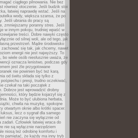
magać ciągłego pilnowania. Nie bez
st również otoczenie. Jeśli budzik stoi
żka, łatwiej naprawdę wstać. Jeśli na
butelka wody, większa szansa, że po
y. Jeśli ubrania do pracy są
, zmniejszamy poranny stres. Jeśli
aje w innym pokoju, trudniej wpaść w
zewijanie treści. Dobre nawyki często
łącznie od silnej woli, ale od tego, jak
łasną przestrzeń. Mądre środowisko
zachować się tak, jak chcemy, nawet
oziom energii nie jest najwyższy. To
, bo wiele osób niesłusznie uważa, że
wencji oznacza lenistwo, podczas gdy
lemem jest źle przygotowane
oranek nie powinien być też karą.
nia od świtu składa się tylko z
pośpiechu i presji, trudno oczekiwać,
ie czekał na taki początek z
. Dobrze jest wprowadzić drobny
jemności, który będzie kojarzył się z
nia. Może to być ulubiona herbata,
książki, chwila na muzykę, spokojne
zy otwartym oknie albo krótki spacer.
 luksus, lecz o sygnał dla samego
zień nie zaczyna się wyłącznie od
 zadań. Człowiek łatwiej wraca do
óre nie są wyłącznie narzędziem
ale niosą też odrobinę komfortu i
to pamiętać, że każdy ma inny tryb