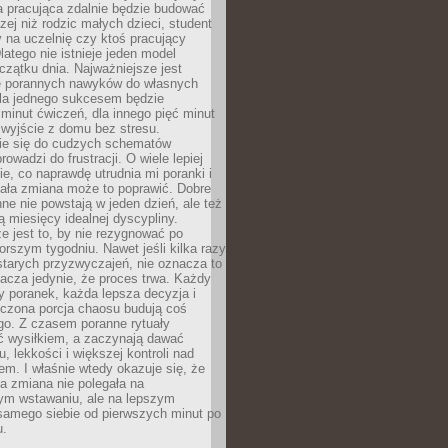
a pracująca zdalnie będzie budować
zej niż rodzic małych dzieci, student
 na uczelnię czy ktoś pracujący
atego nie istnieje jeden model
czątku dnia. Najważniejsze jest
 porannych nawyków do własnych
la jednego sukcesem będzie
minut ćwiczeń, dla innego pięć minut
 wyjście z domu bez stresu.
e się do cudzych schematów
rowadzi do frustracji. O wiele lepiej
ie, co naprawdę utrudnia mi poranki i
mała zmiana może to poprawić. Dobre
ne nie powstają w jeden dzień, ale też
 miesięcy idealnej dyscypliny.
e jest to, by nie rezygnować po
rszym tygodniu. Nawet jeśli kilka razy
tarych przyzwyczajeń, nie oznacza to
acza jedynie, że proces trwa. Każdy
y poranek, każda lepsza decyzja i
iczona porcja chaosu budują coś
go. Z czasem poranne rytuały
ć wysiłkiem, a zaczynają dawać
u, lekkości i większej kontroli nad
m. I właśnie wtedy okazuje się, że
a zmiana nie polegała na
ym wstawaniu, ale na lepszym
samego siebie od pierwszych minut po
u.