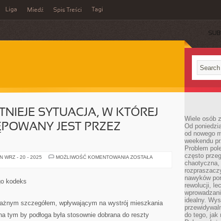
Liga
Tagi
Miedź
Spis Treści
SUB
STNIEJE SYTUACJA, W KTÓREJ
Wiele osób z
ĘPOWANY JEST PRZEZ
Od poniedzia
od nowego mi
weekendu pr
Problem pole
często przeg
NIE
 WRZ - 20 - 2025
MOŻLIWOŚĆ KOMENTOWANIA
ZOSTAŁA
OD
chaotyczna,
DZISIAJ
rozpraszacz
ISTNIEJE
nawyków por
SYTUACJA,
go kodeks
W
rewolucji, l
KTÓREJ
wprowadzani
CZŁOWIEK
idealny. Wys
ZASTĘPOWANY
 ważnym szczegółem, wpływającym na wystrój mieszkania
JEST
przewidywaln
PRZEZ
a tym by podłoga była stosownie dobrana do reszty
do tego, jak
MACHINY