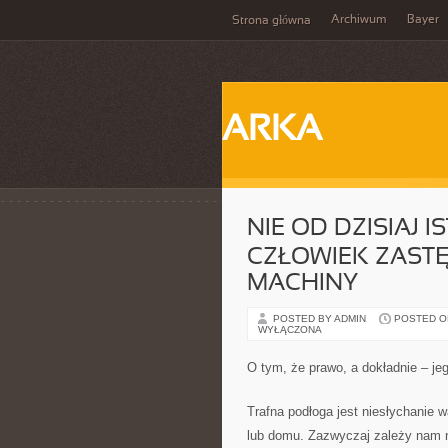
Archiwum
Bayer
Strona główna
ARKA
NIE OD DZISIAJ I
CZŁOWIEK ZAST
MACHINY
POSTED BY ADMIN
POSTED ON
WYŁĄCZONA
O tym, że prawo, a dokładnie – je
Trafna podłoga jest niesłychanie
lub domu. Zazwyczaj zależy nam n