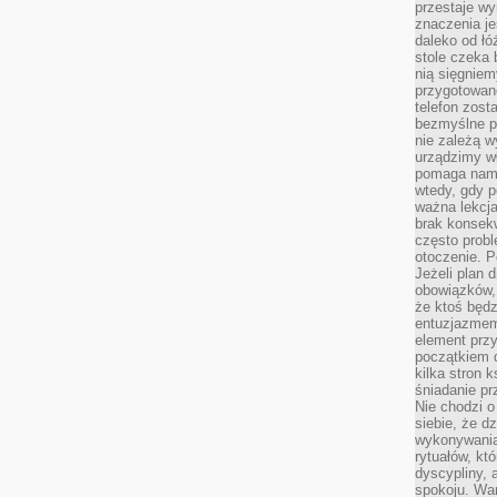
przestaje wy
znaczenia je
daleko od łó
stole czeka 
nią sięgniem
przygotowane
telefon zost
bezmyślne pr
nie zależą wy
urządzimy w
pomaga nam 
wtedy, gdy p
ważna lekcja
brak konsek
często prob
otoczenie. P
Jeżeli plan d
obowiązków, 
że ktoś będz
entuzjazmem
element przy
początkiem d
kilka stron 
śniadanie pr
Nie chodzi o
siebie, że d
wykonywania
rytuałów, kt
dyscypliny, 
spokoju. War