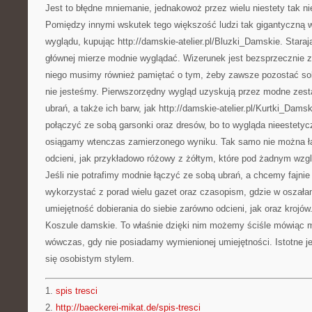
Jest to błędne mniemanie, jednakowoż przez wielu niestety tak n
Pomiędzy innymi wskutek tego większość ludzi tak gigantyczną
wyglądu, kupując http://damskie-atelier.pl/Bluzki_Damskie. Starają 
głównej mierze modnie wyglądać. Wizerunek jest bezsprzecznie 
niego musimy również pamiętać o tym, żeby zawsze pozostać so
nie jesteśmy. Pierwszorzędny wygląd uzyskują przez modne zest
ubrań, a także ich barw, jak http://damskie-atelier.pl/Kurtki_Dams
połączyć ze sobą garsonki oraz dresów, bo to wygląda nieestetycz
osiągamy wtenczas zamierzonego wyniku. Tak samo nie można łą
odcieni, jak przykładowo różowy z żółtym, które pod żadnym wzgl
Jeśli nie potrafimy modnie łączyć ze sobą ubrań, a chcemy fajni
wykorzystać z porad wielu gazet oraz czasopism, gdzie w oszała
umiejętność dobierania do siebie zarówno odcieni, jak oraz krojó
Koszule damskie. To właśnie dzięki nim możemy ściśle mówiąc 
wówczas, gdy nie posiadamy wymienionej umiejętności. Istotne je
się osobistym stylem.
1.
spis tresci
2.
http://baeckerei-mikat.de/spis-tresci