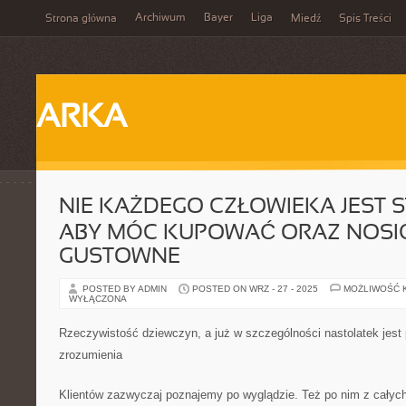
Archiwum
Bayer
Liga
Strona główna
Miedź
Spis Treści
ARKA
NIE KAŻDEGO CZŁOWIEKA JEST S
ABY MÓC KUPOWAĆ ORAZ NOSI
GUSTOWNE
POSTED BY ADMIN
POSTED ON WRZ - 27 - 2025
MOŻLIWOŚĆ 
WYŁĄCZONA
Rzeczywistość dziewczyn, a już w szczególności nastolatek jest
zrozumienia
Klientów zazwyczaj poznajemy po wyglądzie. Też po nim z całych 