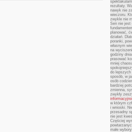
spektakularn
rezultaty. W
nawyk nie za
wieczoru. Kt
zwykle nie m
Sen nie jest
fundamentem
planować, ć
działań. Dla
poranki, pow
własnym wie
na wyciszeni
godziny dnia
prasować ko
mniej chaos
spokojniejsz
do lepszych
sposób, w ja
osób codzie
bardziej po
zmienna, sy
zwykły zeszy
informacyjn
w którym czł
i wnioski. Ni
przesadny s
nie jest kwe
Częściej wyn
powtarzanych
małe wybory 