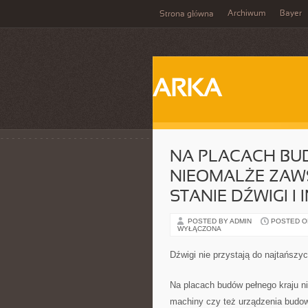
Archiwum
Bayer
Strona główna
ARKA
NA PLACACH BU
NIEOMALŻE ZAWS
STANIE DŹWIGI I
POSTED BY ADMIN
POSTED ON
WYŁĄCZONA
Dźwigi nie przystają do najtańsz
Na placach budów pełnego kraju n
machiny czy też urządzenia budow