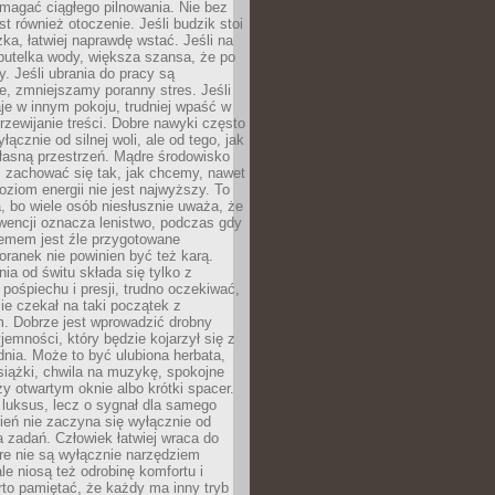
magać ciągłego pilnowania. Nie bez
st również otoczenie. Jeśli budzik stoi
żka, łatwiej naprawdę wstać. Jeśli na
butelka wody, większa szansa, że po
y. Jeśli ubrania do pracy są
, zmniejszamy poranny stres. Jeśli
aje w innym pokoju, trudniej wpaść w
zewijanie treści. Dobre nawyki często
łącznie od silnej woli, ale od tego, jak
łasną przestrzeń. Mądre środowisko
zachować się tak, jak chcemy, nawet
oziom energii nie jest najwyższy. To
, bo wiele osób niesłusznie uważa, że
wencji oznacza lenistwo, podczas gdy
lemem jest źle przygotowane
oranek nie powinien być też karą.
nia od świtu składa się tylko z
pośpiechu i presji, trudno oczekiwać,
ie czekał na taki początek z
. Dobrze jest wprowadzić drobny
jemności, który będzie kojarzył się z
nia. Może to być ulubiona herbata,
książki, chwila na muzykę, spokojne
zy otwartym oknie albo krótki spacer.
 luksus, lecz o sygnał dla samego
zień nie zaczyna się wyłącznie od
 zadań. Człowiek łatwiej wraca do
óre nie są wyłącznie narzędziem
ale niosą też odrobinę komfortu i
to pamiętać, że każdy ma inny tryb