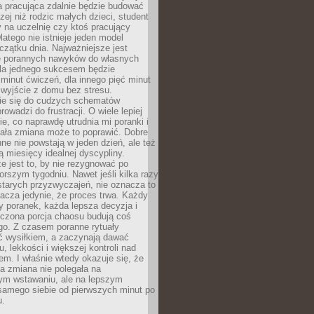
a pracująca zdalnie będzie budować
zej niż rodzic małych dzieci, student
 na uczelnię czy ktoś pracujący
atego nie istnieje jeden model
czątku dnia. Najważniejsze jest
 porannych nawyków do własnych
la jednego sukcesem będzie
minut ćwiczeń, dla innego pięć minut
 wyjście z domu bez stresu.
e się do cudzych schematów
rowadzi do frustracji. O wiele lepiej
ie, co naprawdę utrudnia mi poranki i
mała zmiana może to poprawić. Dobre
ne nie powstają w jeden dzień, ale też
 miesięcy idealnej dyscypliny.
e jest to, by nie rezygnować po
rszym tygodniu. Nawet jeśli kilka razy
tarych przyzwyczajeń, nie oznacza to
acza jedynie, że proces trwa. Każdy
y poranek, każda lepsza decyzja i
iczona porcja chaosu budują coś
go. Z czasem poranne rytuały
ć wysiłkiem, a zaczynają dawać
u, lekkości i większej kontroli nad
m. I właśnie wtedy okazuje się, że
a zmiana nie polegała na
ym wstawaniu, ale na lepszym
samego siebie od pierwszych minut po
u.