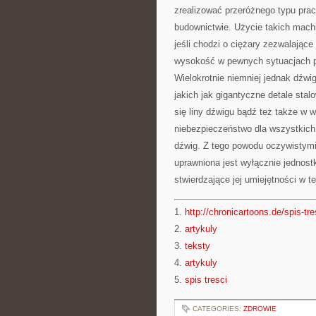
zrealizować przeróżnego typu pr
budownictwie. Użycie takich machi
jeśli chodzi o ciężary zezwalające
wysokość w pewnych sytuacjach pa
Wielokrotnie niemniej jednak dźw
jakich jak gigantyczne detale stal
się liny dźwigu bądź też także w 
niebezpieczeństwo dla wszystkich, 
dźwig. Z tego powodu oczywistymi 
uprawniona jest wyłącznie jednos
stwierdzające jej umiejętności w te
1.
http://chronicartoons.de/spis-tre
2.
artykuly
3.
teksty
4.
artykuly
5.
spis tresci
CATEGORIES:
ZDROWIE