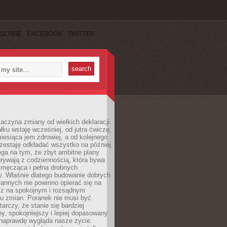
SCRIBE
FACEBOOK
TWITTER
aczyna zmiany od wielkich deklaracji.
łku wstaję wcześniej, od jutra ćwiczę,
esiąca jem zdrowiej, a od kolejnego
zestaję odkładać wszystko na później.
ga na tym, że zbyt ambitne plany
rywają z codziennością, która bywa
 męcząca i pełna drobnych
y. Właśnie dlatego budowanie dobrych
annych nie powinno opierać się na
ecz na spokojnym i rozsądnym
u zmian. Poranek nie musi być
tarczy, że stanie się bardziej
y, spokojniejszy i lepiej dopasowany
 naprawdę wygląda nasze życie.