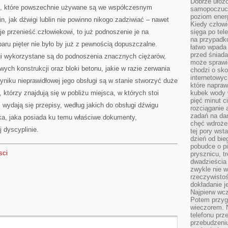
Dobrze ułożo
I
ac, które powszechnie używane są we współczesnym
INNE
samopoczucie
MACHINY
poziom energ
n, jak dźwigi lublin nie powinno nikogo zadziwiać – nawet
Kiedy człowi
 je przenieść człowiekowi, to już podnoszenie je na
sięga po tel
na przypadko
ru pięter nie było by już z pewnością dopuszczalne.
łatwo wpada
przed śniada
igi wykorzystane są do podnoszenia znacznych ciężarów,
może sprawić
owych konstrukcji oraz bloki betonu, jakie w razie zerwania
chodzi o sk
internetowyc
wyniku nieprawidłowej jego obsługi są w stanie stworzyć duże
które napraw
którzy znajdują się w pobliżu miejsca, w których stoi
kubek wody w
pięć minut c
wydają się przepisy, według jakich do obsługi dźwigu
rozciąganie 
zadań na da
tka, jaka posiada ku temu właściwe dokumenty,
chęć wdrożen
j dyscyplinie.
tej pory wst
dzień od bie
pobudce o pi
sci
prysznicu, t
dwadzieścia
zwykle nie w
rzeczywistoś
dokładanie 
Najpierw wcz
Potem przygo
wieczorem. N
telefonu prz
przebudzeni