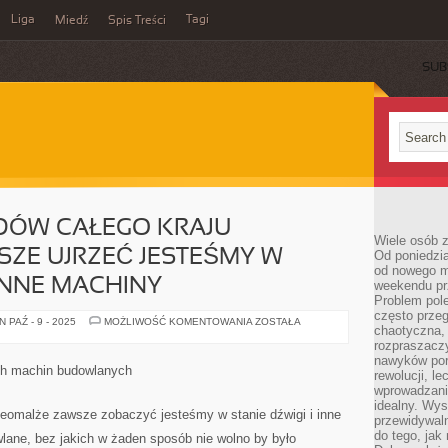
Liga
Tagi
Miedź
Spis Treści
SUB
DÓW CAŁEGO KRAJU
Wiele osób z
ZE UJRZEĆ JESTEŚMY W
Od poniedzia
od nowego mi
 INNE MACHINY
weekendu pr
Problem pole
często przeg
NA
 PAŹ - 9 - 2025
MOŻLIWOŚĆ KOMENTOWANIA
ZOSTAŁA
chaotyczna,
PLACACH
BUDÓW
rozpraszacz
CAŁEGO
nawyków por
KRAJU
ych machin budowlanych
rewolucji, l
NIEOMALŻE
ZAWSZE
wprowadzani
UJRZEĆ
idealny. Wys
JESTEŚMY
ieomalże zawsze zobaczyć jesteśmy w stanie dźwigi i inne
przewidywaln
W
STANIE
do tego, jak
lane, bez jakich w żaden sposób nie wolno by było
DŹWIGI