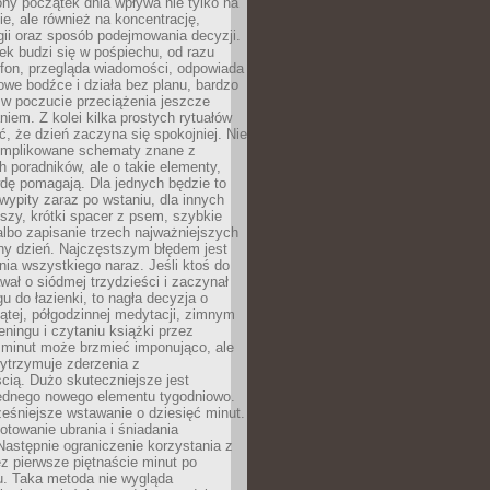
ny początek dnia wpływa nie tylko na
, ale również na koncentrację,
ii oraz sposób podejmowania decyzji.
ek budzi się w pośpiechu, od razu
efon, przegląda wiadomości, odpowiada
we bodźce i działa bez planu, bardzo
 w poczucie przeciążenia jeszcze
niem. Z kolei kilka prostych rytuałów
, że dzień zaczyna się spokojniej. Nie
omplikowane schematy znane z
h poradników, ale o takie elementy,
dę pomagają. Dla jednych będzie to
ypity zaraz po wstaniu, dla innych
iszy, krótki spacer z psem, szybkie
albo zapisanie trzech najważniejszych
ny dzień. Najczęstszym błędem jest
ia wszystkiego naraz. Jeśli ktoś do
awał o siódmej trzydzieści i zaczynał
gu do łazienki, to nagła decyzja o
ątej, półgodzinnej medytacji, zimnym
reningu i czytaniu książki przez
 minut może brzmieć imponująco, ale
ytrzymuje zderzenia z
cią. Dużo skuteczniejsze jest
jednego nowego elementu tygodniowo.
eśniejsze wstawanie o dziesięć minut.
towanie ubrania i śniadania
astępnie ograniczenie korzystania z
ez pierwsze piętnaście minut po
u. Taka metoda nie wygląda