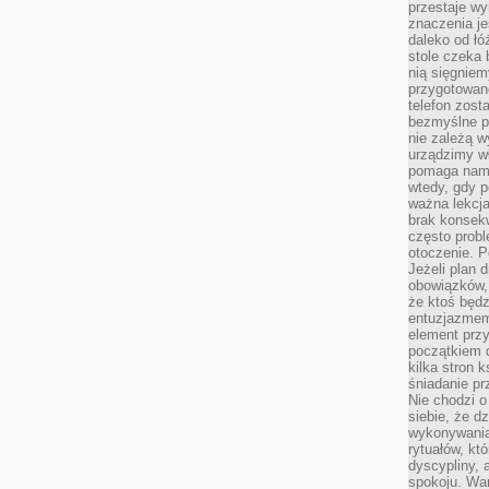
przestaje wy
znaczenia je
daleko od łó
stole czeka 
nią sięgniem
przygotowane
telefon zost
bezmyślne pr
nie zależą wy
urządzimy w
pomaga nam 
wtedy, gdy p
ważna lekcja
brak konsek
często prob
otoczenie. P
Jeżeli plan d
obowiązków, 
że ktoś będz
entuzjazmem
element przy
początkiem d
kilka stron 
śniadanie pr
Nie chodzi o
siebie, że d
wykonywania
rytuałów, kt
dyscypliny, 
spokoju. War