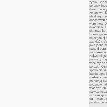
życia. Osob
poranek inac
dojeżdżający
zmianowo. Dl
idealnego po
dopasowanie
warunków. D
dwadzieścia 
planowania i
Porównywani
najczęściej p
zapytać sieb
jaka jedna 
nawyki poran
nie wymagają
Najważniejsz
pierwszym go
wrócimy do s
porażki. Ozn
spokojniejsz
każda ogran
wartościowe
przestają by
poczucie ład
własnym dnie
najważniejsz
wcześniejsz
traktowaniu 
przebudzeni