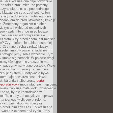
ie, lecz właśnie ona daje prawdziwe
arto także zrozumieć, że poranny
czyna się rano, ale poprzedniego
o kładzie się spać zbyt późno, ten
a siły na dobry start kolejnego dnia.
 dodatkiem do produktywności, tylko jej
. Zmęczony organizm nie chce
wiczyć ani wybierać rozsądnych
tego każdy, kto chce mieć lepsze
inien zacząć od przyjrzenia się
czorom. Czy przed snem jest miejsce
e? Czy telefon nie zabiera ostatniej
? Czy rano trzeba szukać kluczy,
szulę i improwizować śniadanie? Im
u przygotujemy sobie wcześniej, tym
y stanie się poranek. W połowie drogi
 nawyków ogromne znaczenie ma
ki patrzymy na własne postępy. Wiele
nnie szuka motywacji, a znacznie
trzebuje systemu. Motywacja bywa
stem daje powtarzalność. Nawet
t, kalendarz albo prosty
portal
o-poradnikowy
mogą stać się miejscem,
owiek zapisuje małe kroki, obserwacje
e po to, by się kontrolować w
posób, ale by zobaczyć, że poprawa
stią jednego wielkiego przełomu.
ika z wielu drobnych decyzji
 przez dłuższy czas. To właśnie te
tworzą z czasem styl życia, który