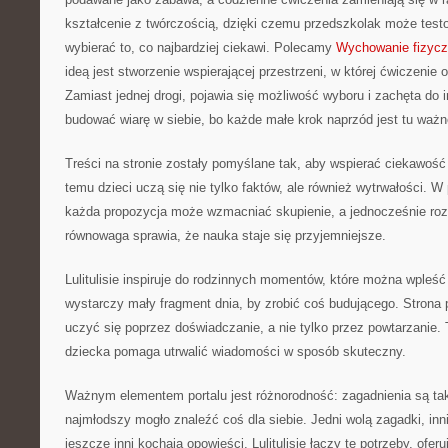
kształcenie z twórczością, dzięki czemu przedszkolak może testo
wybierać to, co najbardziej ciekawi. Polecamy
Wychowanie fizycz
ideą jest stworzenie wspierającej przestrzeni, w której ćwiczenie 
Zamiast jednej drogi, pojawia się możliwość wyboru i zachęta do i
budować wiarę w siebie, bo każde małe krok naprzód jest tu ważne
Treści na stronie zostały pomyślane tak, aby wspierać ciekawość
temu dzieci uczą się nie tylko faktów, ale również wytrwałości. W
każda propozycja może wzmacniać skupienie, a jednocześnie rozw
równowaga sprawia, że nauka staje się przyjemniejsze.
Lulitulisie inspiruje do rodzinnych momentów, które można wple
wystarczy mały fragment dnia, by zrobić coś budującego. Strona 
uczyć się poprzez doświadczanie, a nie tylko przez powtarzanie.
dziecka pomaga utrwalić wiadomości w sposób skuteczny.
Ważnym elementem portalu jest różnorodność: zagadnienia są ta
najmłodszy mogło znaleźć coś dla siebie. Jedni wolą zagadki, inni
jeszcze inni kochają opowieści. Lulitulisie łączy te potrzeby, oferu