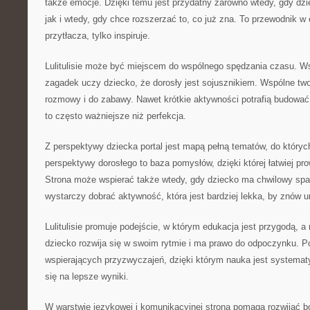
także emocje. Dzięki temu jest przydatny zarówno wtedy, gdy dzi
jak i wtedy, gdy chce rozszerzać to, co już zna. To przewodnik w e
przytłacza, tylko inspiruje.
Lulitulisie może być miejscem do wspólnego spędzania czasu. W
zagadek uczy dziecko, że dorosły jest sojusznikiem. Wspólne two
rozmowy i do zabawy. Nawet krótkie aktywności potrafią budowa
to często ważniejsze niż perfekcja.
Z perspektywy dziecka portal jest mapą pełną tematów, do który
perspektywy dorosłego to baza pomysłów, dzięki której łatwiej p
Strona może wspierać także wtedy, gdy dziecko ma chwilowy spa
wystarczy dobrać aktywność, która jest bardziej lekka, by znów 
Lulitulisie promuje podejście, w którym edukacja jest przygodą, a
dziecko rozwija się w swoim rytmie i ma prawo do odpoczynku. P
wspierających przyzwyczajeń, dzięki którym nauka jest systematy
się na lepsze wyniki.
W warstwie językowej i komunikacyjnej strona pomaga rozwijać b