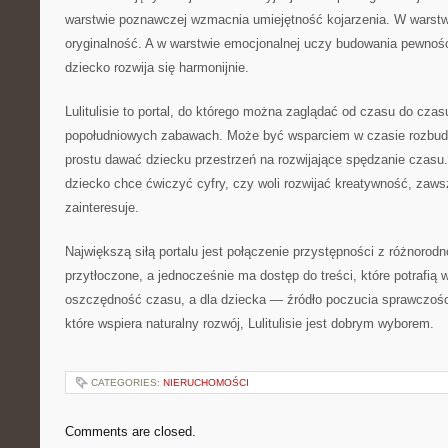
warstwie poznawczej wzmacnia umiejętność kojarzenia. W warstw
oryginalność. A w warstwie emocjonalnej uczy budowania pewnośc
dziecko rozwija się harmonijnie.
Lulitulisie to portal, do którego można zaglądać od czasu do cz
popołudniowych zabawach. Może być wsparciem w czasie rozbudz
prostu dawać dziecku przestrzeń na rozwijające spędzanie czasu.
dziecko chce ćwiczyć cyfry, czy woli rozwijać kreatywność, zawsz
zainteresuje.
Największą siłą portalu jest połączenie przystępności z różnorodn
przytłoczone, a jednocześnie ma dostęp do treści, które potrafią 
oszczędność czasu, a dla dziecka — źródło poczucia sprawczości
które wspiera naturalny rozwój, Lulitulisie jest dobrym wyborem.
CATEGORIES:
NIERUCHOMOŚCI
Comments are closed.