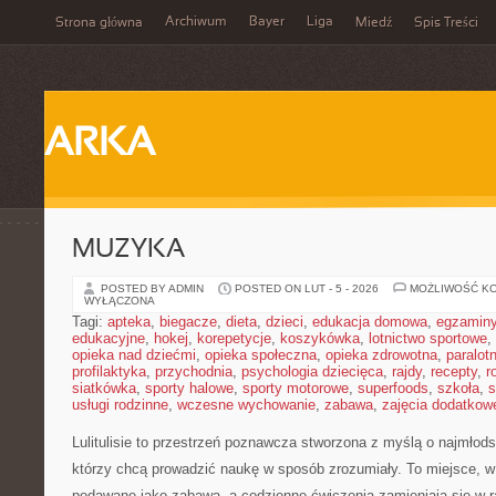
Archiwum
Bayer
Liga
Strona główna
Miedź
Spis Treści
ARKA
MUZYKA
POSTED BY ADMIN
POSTED ON LUT - 5 - 2026
MOŻLIWOŚĆ K
WYŁĄCZONA
Tagi:
apteka
,
biegacze
,
dieta
,
dzieci
,
edukacja domowa
,
egzamin
edukacyjne
,
hokej
,
korepetycje
,
koszykówka
,
lotnictwo sportowe
,
opieka nad dziećmi
,
opieka społeczna
,
opieka zdrowotna
,
paralot
profilaktyka
,
przychodnia
,
psychologia dziecięca
,
rajdy
,
recepty
,
r
siatkówka
,
sporty halowe
,
sporty motorowe
,
superfoods
,
szkoła
,
s
usługi rodzinne
,
wczesne wychowanie
,
zabawa
,
zajęcia dodatkow
Lulitulisie to przestrzeń poznawcza stworzona z myślą o najmłod
którzy chcą prowadzić naukę w sposób zrozumiały. To miejsce, w
podawane jako zabawa, a codzienne ćwiczenia zamieniają się w r