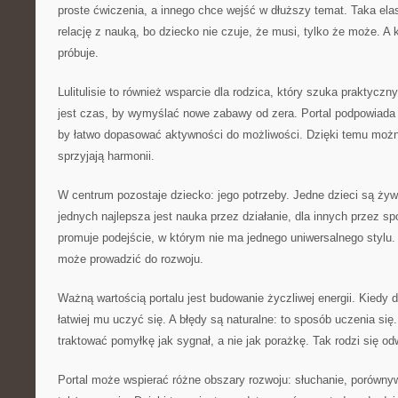
proste ćwiczenia, a innego chce wejść w dłuższy temat. Taka el
relację z nauką, bo dziecko nie czuje, że musi, tylko że może. A 
próbuje.
Lulitulisie to również wsparcie dla rodzica, który szuka praktycz
jest czas, by wymyślać nowe zabawy od zera. Portal podpowiada k
by łatwo dopasować aktywności do możliwości. Dzięki temu możn
sprzyjają harmonii.
W centrum pozostaje dziecko: jego potrzeby. Jedne dzieci są żywi
jednych najlepsza jest nauka przez działanie, dla innych przez spo
promuje podejście, w którym nie ma jednego uniwersalnego stylu.
może prowadzić do rozwoju.
Ważną wartością portalu jest budowanie życzliwej energii. Kiedy 
łatwiej mu uczyć się. A błędy są naturalne: to sposób uczenia się.
traktować pomyłkę jak sygnał, a nie jak porażkę. Tak rodzi się o
Portal może wspierać różne obszary rozwoju: słuchanie, porównyw