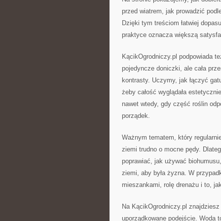
przed wiatrem, jak prowadzić podle
Dzięki tym treściom łatwiej dopasu
praktyce oznacza większą satysfa
KącikOgrodniczy.pl podpowiada też
pojedyncze doniczki, ale cała przes
kontrasty. Uczymy, jak łączyć gatu
żeby całość wyglądała estetycznie
nawet wtedy, gdy część roślin odp
porządek.
Ważnym tematem, który regularnie 
ziemi trudno o mocne pędy. Dlateg
poprawiać, jak używać biohumusu, 
ziemi, aby była żyzna. W przypad
mieszankami, rolę drenażu i to, j
Na KącikOgrodniczy.pl znajdziesz 
uporządkowane podejście. Woda to 