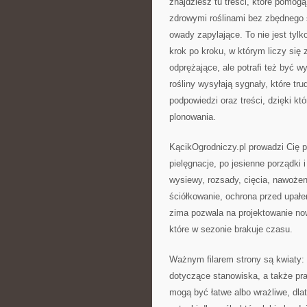
znajdziesz tu treści, które pomog
zdrowymi roślinami bez zbędnego
owady zapylające. To nie jest tylk
krok po kroku, w którym liczy się
odprężające, ale potrafi też być 
rośliny wysyłają sygnały, które tr
podpowiedzi oraz treści, dzięki kt
plonowania.
KącikOgrodniczy.pl prowadzi Cię p
pielęgnacje, po jesienne porządki
wysiewy, rozsady, cięcia, nawożeni
ściółkowanie, ochrona przed upałe
zima pozwala na projektowanie no
które w sezonie brakuje czasu.
Ważnym filarem strony są kwiaty: 
dotyczące stanowiska, a także pra
mogą być łatwe albo wrażliwe, dla