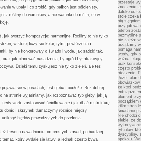
przestaje wy
znaczenia je
wanie w upały i co zrobić, gdy balkon jest półcienisty.
daleko od łó
jesz rośliny do warunków, a nie warunki do roślin, co w
stole czeka 
nią sięgniem
kcję.
przygotowane
telefon zost
bezmyślne pr
, jak tworzyć kompozycje: harmonijne. Rośliny to nie tylko
nie zależą wy
trzeń, w której liczy się kolor, rytm, powtórzenia i
urządzimy w
pomaga nam 
nki, by nie konkurowały o światło i wodę, jak sadzić tak,
wtedy, gdy p
, oraz jak planować nasadzenia, by ogród był atrakcyjny
ważna lekcja
brak konsek
oczywa. Dzięki temu zyskujesz nie tylko zieleń, ale też
często prob
otoczenie. P
Jeżeli plan d
obowiązków, 
że ktoś będz
pojawia się w poradach, jest gleba i podłoże. Bez dobrej
entuzjazmem
o na stronie wyjaśniamy, jak rozpoznawać typ gleby, jak ją
element przy
początkiem d
kiedy warto zastosować ściółkowanie i jak dbać o strukturę
kilka stron 
ku donic i skrzynek tłumaczymy różnice między
śniadanie pr
Nie chodzi o
ak uniknąć błędów prowadzących do przelania.
siebie, że d
wykonywania
rytuałów, kt
też treści o nawadnianiu: od prostych zasad, po bardziej
dyscypliny, 
spokoju. War
temat, który wydaje się łatwy, a jednak często bywa