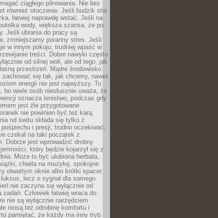
magać ciągłego pilnowania. Nie bez
st również otoczenie. Jeśli budzik stoi
żka, łatwiej naprawdę wstać. Jeśli na
butelka wody, większa szansa, że po
y. Jeśli ubrania do pracy są
, zmniejszamy poranny stres. Jeśli
aje w innym pokoju, trudniej wpaść w
zewijanie treści. Dobre nawyki często
łącznie od silnej woli, ale od tego, jak
łasną przestrzeń. Mądre środowisko
zachować się tak, jak chcemy, nawet
oziom energii nie jest najwyższy. To
, bo wiele osób niesłusznie uważa, że
wencji oznacza lenistwo, podczas gdy
lemem jest źle przygotowane
oranek nie powinien być też karą.
nia od świtu składa się tylko z
pośpiechu i presji, trudno oczekiwać,
ie czekał na taki początek z
. Dobrze jest wprowadzić drobny
jemności, który będzie kojarzył się z
nia. Może to być ulubiona herbata,
książki, chwila na muzykę, spokojne
zy otwartym oknie albo krótki spacer.
 luksus, lecz o sygnał dla samego
zień nie zaczyna się wyłącznie od
 zadań. Człowiek łatwiej wraca do
óre nie są wyłącznie narzędziem
ale niosą też odrobinę komfortu i
to pamiętać, że każdy ma inny tryb