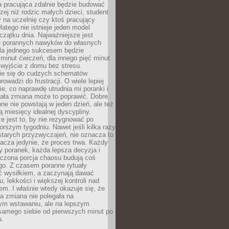
a pracująca zdalnie będzie budować
zej niż rodzic małych dzieci, student
 na uczelnię czy ktoś pracujący
atego nie istnieje jeden model
czątku dnia. Najważniejsze jest
 porannych nawyków do własnych
la jednego sukcesem będzie
minut ćwiczeń, dla innego pięć minut
 wyjście z domu bez stresu.
e się do cudzych schematów
rowadzi do frustracji. O wiele lepiej
ie, co naprawdę utrudnia mi poranki i
mała zmiana może to poprawić. Dobre
ne nie powstają w jeden dzień, ale też
 miesięcy idealnej dyscypliny.
e jest to, by nie rezygnować po
rszym tygodniu. Nawet jeśli kilka razy
tarych przyzwyczajeń, nie oznacza to
acza jedynie, że proces trwa. Każdy
y poranek, każda lepsza decyzja i
iczona porcja chaosu budują coś
go. Z czasem poranne rytuały
ć wysiłkiem, a zaczynają dawać
u, lekkości i większej kontroli nad
m. I właśnie wtedy okazuje się, że
a zmiana nie polegała na
ym wstawaniu, ale na lepszym
samego siebie od pierwszych minut po
u.