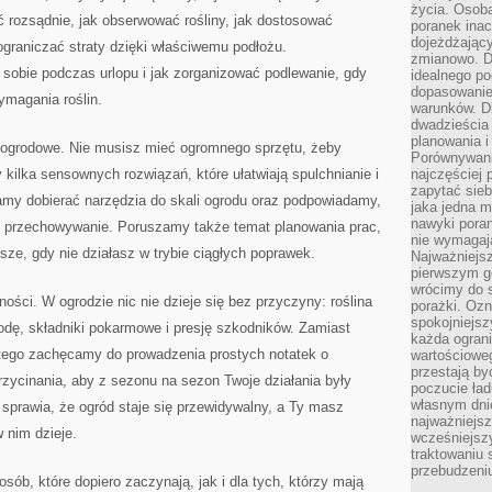
życia. Osob
rozsądnie, jak obserwować rośliny, jak dostosować
poranek inac
dojeżdżający
ograniczać straty dzięki właściwemu podłożu.
zmianowo. Dl
sobie podczas urlopu i jak zorganizować podlewanie, gdy
idealnego po
dopasowanie
ymagania roślin.
warunków. D
dwadzieścia 
planowania i
ce ogrodowe. Nie musisz mieć ogromnego sprzętu, żeby
Porównywani
 kilka sensownych rozwiązań, które ułatwiają spulchnianie i
najczęściej p
zapytać sieb
my dobierać narzędzia do skali ogrodu oraz podpowiadamy,
jaka jedna 
nawyki poran
e i przechowywanie. Poruszamy także temat planowania prac,
nie wymagają
sze, gdy nie działasz w trybie ciągłych poprawek.
Najważniejsz
pierwszym go
wrócimy do s
ości. W ogrodzie nic nie dzieje się bez przyczyny: roślina
porażki. Ozn
spokojniejsz
wodę, składniki pokarmowe i presję szkodników. Zamiast
każda ogran
tego zachęcamy do prowadzenia prostych notatek o
wartościowe
przestają by
zycinania, aby z sezonu na sezon Twoje działania były
poczucie ład
własnym dnie
e sprawia, że ogród staje się przewidywalny, a Ty masz
najważniejsz
 nim dzieje.
wcześniejsz
traktowaniu 
przebudzeni
osób, które dopiero zaczynają, jak i dla tych, którzy mają