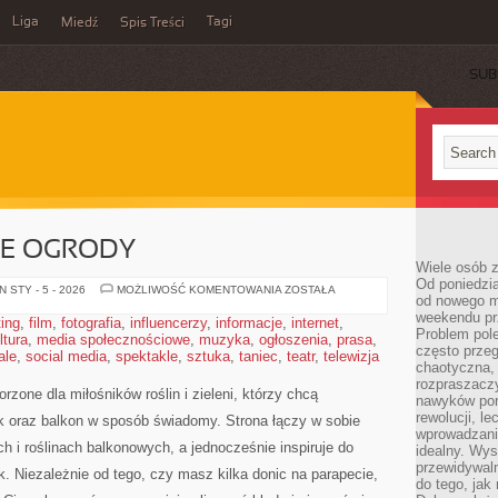
Liga
Tagi
Miedź
Spis Treści
SUB
NE OGRODY
Wiele osób z
Od poniedzia
MINIMALISTYCZNE
 STY - 5 - 2026
MOŻLIWOŚĆ KOMENTOWANIA
ZOSTAŁA
od nowego mi
OGRODY
weekendu pr
ting
,
film
,
fotografia
,
influencerzy
,
informacje
,
internet
,
Problem pole
ltura
,
media społecznościowe
,
muzyka
,
ogłoszenia
,
prasa
,
często przeg
ale
,
social media
,
spektakle
,
sztuka
,
taniec
,
teatr
,
telewizja
chaotyczna,
rozpraszacz
rzone dla miłośników roślin i zieleni, którzy chcą
nawyków por
rewolucji, l
k oraz balkon w sposób świadomy. Strona łączy w sobie
wprowadzani
 i roślinach balkonowych, a jednocześnie inspiruje do
idealny. Wys
przewidywaln
. Niezależnie od tego, czy masz kilka donic na parapecie,
do tego, jak