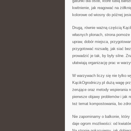
gatunki dla osób, które lubią bar
kwitnienie, jak reagować na żółknię
kolorowe od wiosny do późnej jesie
Drugą, równie ważną częścią Kąci
własnych plonach, strona pomoże
upraw, dobór miejsca, przygotowa
przygotować rozsadę, jak siać bezp
prowadzić je tak, by były silne. 
ułatwiają organizację prac w warz
W warzywach liczy się nie tylko wys
KącikOgrodniczy.pl dużą wagę pr
żerujące oraz metody wspierania r
pierwsze objawy problemów i jak 
też temat kompostowania, bo zdro
Nie zapominamy o balkonie, który 
daje ogrom możliwości: od kwiató
Na stronie pokazujemy, jak dobiera