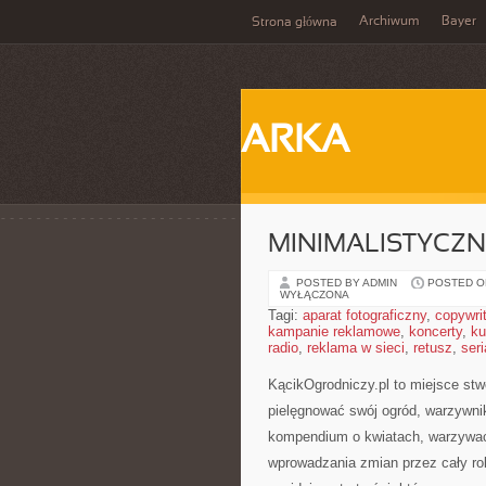
Archiwum
Bayer
Strona główna
ARKA
MINIMALISTYCZ
POSTED BY ADMIN
POSTED ON
WYŁĄCZONA
Tagi:
aparat fotograficzny
,
copywri
kampanie reklamowe
,
koncerty
,
ku
radio
,
reklama w sieci
,
retusz
,
seri
KącikOgrodniczy.pl to miejsce stwo
pielęgnować swój ogród, warzywni
kompendium o kwiatach, warzywach
wprowadzania zmian przez cały rok