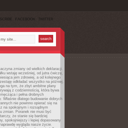
SCRIBE
FACEBOOK
TWITTER
aczyna zmiany od wielkich deklaracji.
łku wstaję wcześniej, od jutra ćwiczę,
esiąca jem zdrowiej, a od kolejnego
zestaję odkładać wszystko na później.
ga na tym, że zbyt ambitne plany
rywają z codziennością, która bywa
 męcząca i pełna drobnych
y. Właśnie dlatego budowanie dobrych
annych nie powinno opierać się na
ecz na spokojnym i rozsądnym
u zmian. Poranek nie musi być
tarczy, że stanie się bardziej
y, spokojniejszy i lepiej dopasowany
 naprawdę wygląda nasze życie.