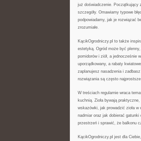
już doświadczenie. Początkujący 
szczegóły. Omawiamy typowe błęd
podpowiadamy, jak je rozwiązać bez
zrozumiałe.
KącikOgrodniczy.pl to także inspir
estetyką. Ogród może być plenny,
pomidorów i ziół, a jednocześnie 
uporządkowany, a rabaty kwiatowe
zaplanujesz nasadzenia i zadbasz 
rozwiązania są często najprostsze
W treściach regularnie wraca tema
kuchnią. Zioła bywają praktyczne, 
wskazówki, jak prowadzić zioła w 
nadmiar oraz jak dobierać gatunk
przestrzeń i sprawić, że balkonu 
KącikOgrodniczy.pl jest dla Ciebie