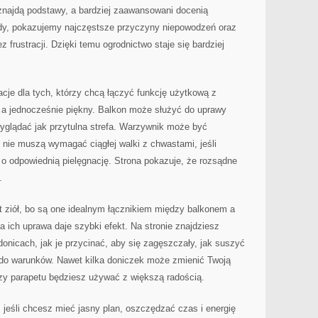
znajdą podstawy, a bardziej zaawansowani docenią
y, pokazujemy najczęstsze przyczyny niepowodzeń oraz
 frustracji. Dzięki temu ogrodnictwo staje się bardziej
acje dla tych, którzy chcą łączyć funkcję użytkową z
 a jednocześnie piękny. Balkon może służyć do uprawy
wyglądać jak przytulna strefa. Warzywnik może być
 nie muszą wymagać ciągłej walki z chwastami, jeśli
o odpowiednią pielęgnację. Strona pokazuje, że rozsądne
.
t ziół, bo są one idealnym łącznikiem między balkonem a
a ich uprawa daje szybki efekt. Na stronie znajdziesz
donicach, jak je przycinać, aby się zagęszczały, jak suszyć
i do warunków. Nawet kilka doniczek może zmienić Twoją
czy parapetu będziesz używać z większą radością.
, jeśli chcesz mieć jasny plan, oszczędzać czas i energię