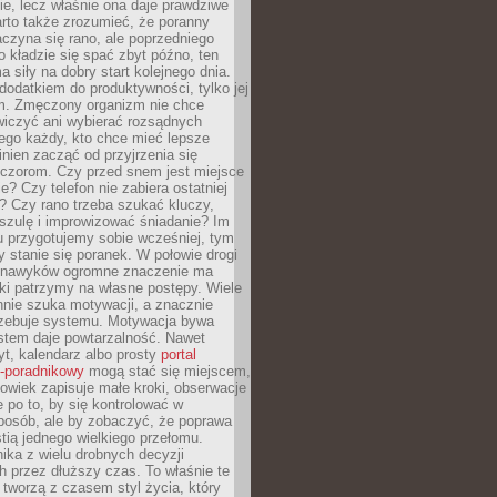
ie, lecz właśnie ona daje prawdziwe
arto także zrozumieć, że poranny
czyna się rano, ale poprzedniego
o kładzie się spać zbyt późno, ten
a siły na dobry start kolejnego dnia.
 dodatkiem do produktywności, tylko jej
. Zmęczony organizm nie chce
wiczyć ani wybierać rozsądnych
tego każdy, kto chce mieć lepsze
inien zacząć od przyjrzenia się
czorom. Czy przed snem jest miejsce
e? Czy telefon nie zabiera ostatniej
? Czy rano trzeba szukać kluczy,
szulę i improwizować śniadanie? Im
u przygotujemy sobie wcześniej, tym
y stanie się poranek. W połowie drogi
 nawyków ogromne znaczenie ma
ki patrzymy na własne postępy. Wiele
nnie szuka motywacji, a znacznie
trzebuje systemu. Motywacja bywa
stem daje powtarzalność. Nawet
t, kalendarz albo prosty
portal
o-poradnikowy
mogą stać się miejscem,
owiek zapisuje małe kroki, obserwacje
e po to, by się kontrolować w
posób, ale by zobaczyć, że poprawa
stią jednego wielkiego przełomu.
ika z wielu drobnych decyzji
 przez dłuższy czas. To właśnie te
tworzą z czasem styl życia, który