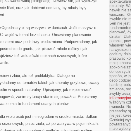
dziej zaawansowaną pielęgnację. Dowiesz się, jak wydłużyć
spektakularn
rezultaty. W
cie liści, oraz jak dobierać odmiany, by rabaty były
nawyk nie za
wieczoru. Kt
ni.
zwykle nie m
Sen nie jest
kOgrodniczy.pl są warzywa: w donicach. Jeśli marzysz o
fundamentem
planować, ć
 Ci wejść w temat bez chaosu. Omawiamy planowanie
działań. Dla
poranki, pow
nie ziemi oraz podstawy płodozmianu. Podpowiadamy, jak
własnym wie
ośrednio do gruntu, jak pikować młode rośliny i jak
na wyciszeni
godziny dnia
Znajdziesz też wskazówki o oknach czasowych, które
prasować ko
ywniku.
mniej chaos
spokojniejsz
do lepszych
iew i zbiór, ale też profilaktyka. Dlatego na
sposób, w ja
osób codzie
zykładamy do tematów takich jak choroby grzybowe, owady
bardziej po
zmienna, sy
oślin w sposób naturalny. Opisujemy, jak rozpoznawać
zwykły zeszy
reagować, zanim sytuacja stanie się poważna. Poruszamy
informacyjn
w którym czł
wa ziemia to fundament udanych plonów.
i wnioski. Ni
przesadny s
nie jest kwe
dla wielu osób jest miniogrodem w środku miasta. Balkon
Częściej wyn
w sezonowych, przez zioła, aż po warzywa w pojemnikach.
powtarzanych
małe wybory 
ć donice, jak przygotować podłoże, jak chronić rośliny