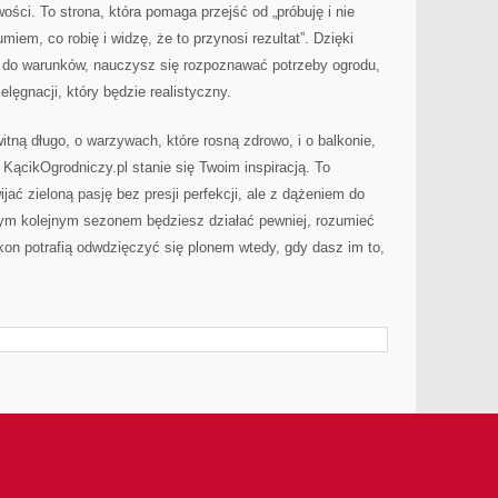
ści. To strona, która pomaga przejść od „próbuję i nie
miem, co robię i widzę, że to przynosi rezultat”. Dzięki
ny do warunków, nauczysz się rozpoznawać potrzeby ogrodu,
elęgnacji, który będzie realistyczny.
itną długo, o warzywach, które rosną zdrowo, i o balkonie,
KącikOgrodniczy.pl stanie się Twoim inspiracją. To
ijać zieloną pasję bez presji perfekcji, ale z dążeniem do
dym kolejnym sezonem będziesz działać pewniej, rozumieć
lkon potrafią odwdzięczyć się plonem wtedy, gdy dasz im to,