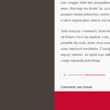
oraz osiągać efekt bez przypadkowo
wiem, dlaczego nie działa” do „rozu
poradom łatwiej dobierzesz rośli
a także wypracujesz własny styl pi
Jeśli marzysz o kwiatach, które kw
na którym chce się spędzać czas, 
poradnik dla osób, które chcą rozw
coraz lepszych rezultatów. Z każ
więcej i widzieć, że ogród oraz ba
czego naprawdę potrzebują.
CATEGORIES:
NIERUCHOMOŚCI
Comments are closed.