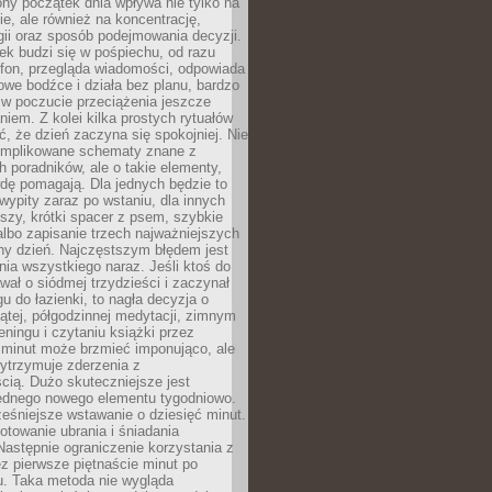
ny początek dnia wpływa nie tylko na
, ale również na koncentrację,
ii oraz sposób podejmowania decyzji.
ek budzi się w pośpiechu, od razu
efon, przegląda wiadomości, odpowiada
we bodźce i działa bez planu, bardzo
 w poczucie przeciążenia jeszcze
niem. Z kolei kilka prostych rytuałów
, że dzień zaczyna się spokojniej. Nie
omplikowane schematy znane z
h poradników, ale o takie elementy,
dę pomagają. Dla jednych będzie to
ypity zaraz po wstaniu, dla innych
iszy, krótki spacer z psem, szybkie
albo zapisanie trzech najważniejszych
ny dzień. Najczęstszym błędem jest
ia wszystkiego naraz. Jeśli ktoś do
awał o siódmej trzydzieści i zaczynał
gu do łazienki, to nagła decyzja o
ątej, półgodzinnej medytacji, zimnym
reningu i czytaniu książki przez
 minut może brzmieć imponująco, ale
ytrzymuje zderzenia z
cią. Dużo skuteczniejsze jest
jednego nowego elementu tygodniowo.
eśniejsze wstawanie o dziesięć minut.
towanie ubrania i śniadania
astępnie ograniczenie korzystania z
ez pierwsze piętnaście minut po
u. Taka metoda nie wygląda