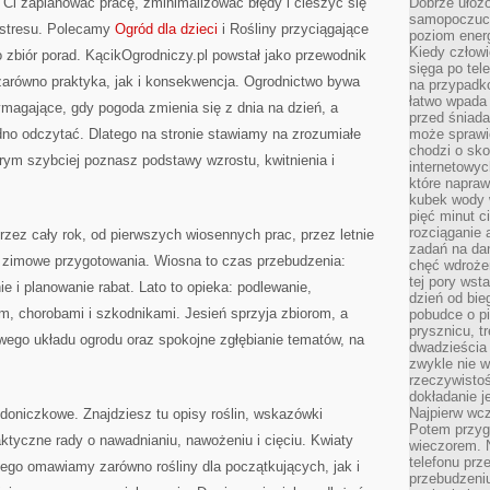
ą Ci zaplanować pracę, zminimalizować błędy i cieszyć się
Dobrze ułożo
samopoczucie
 stresu. Polecamy
Ogród dla dzieci
i Rośliny przyciągające
poziom energ
Kiedy człowi
o zbiór porad. KącikOgrodniczy.pl powstał jako przewodnik
sięga po tel
 zarówno praktyka, jak i konsekwencja. Ogrodnictwo bywa
na przypadko
łatwo wpada
wymagające, gdy pogoda zmienia się z dnia na dzień, a
przed śniada
udno odczytać. Dlatego na stronie stawiamy na zrozumiałe
może sprawić
chodzi o sk
órym szybciej poznasz podstawy wzrostu, kwitnienia i
internetowyc
które napraw
kubek wody w
pięć minut c
rozciąganie 
rzez cały rok, od pierwszych wiosennych prac, przez letnie
zadań na da
 i zimowe przygotowania. Wiosna to czas przebudzenia:
chęć wdrożen
tej pory wst
e i planowanie rabat. Lato to opieka: podlewanie,
dzień od bie
m, chorobami i szkodnikami. Jesień sprzyja zbiorom, a
pobudce o pi
prysznicu, t
wego układu ogrodu oraz spokojne zgłębianie tematów, na
dwadzieścia
zwykle nie w
rzeczywistoś
dokładanie 
Najpierw wcz
doniczkowe. Znajdziesz tu opisy roślin, wskazówki
Potem przygo
ktyczne rady o nawadnianiu, nawożeniu i cięciu. Kwiaty
wieczorem. N
telefonu prz
tego omawiamy zarówno rośliny dla początkujących, jak i
przebudzeni