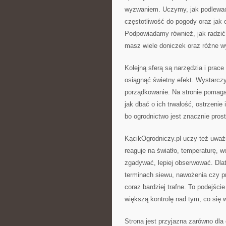
wyzwaniem. Uczymy, jak podlewać 
częstotliwość do pogody oraz jak 
Podpowiadamy również, jak radzić 
masz wiele doniczek oraz różne w
Kolejną sferą są narzędzia i pra
osiągnąć świetny efekt. Wystarczy
porządkowanie. Na stronie pomaga
jak dbać o ich trwałość, ostrzeni
bo ogrodnictwo jest znacznie prost
KącikOgrodniczy.pl uczy też uważn
reaguje na światło, temperaturę, 
zgadywać, lepiej obserwować. Dla
terminach siewu, nawożenia czy pr
coraz bardziej trafne. To podejści
większą kontrolę nad tym, co się w
Strona jest przyjazna zarówno dla 