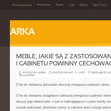
Archiwum
Bayer
Liga
Strona główna
Miedź
Spis Treści
ARKA
MEBLE, JAKIE SĄ Z ZASTOSOWAN
I GABINETU POWINNY CECHOWA
POSTED BY ADMIN
POSTED ON PAŹ - 5 - 2025
MOŻLIWOŚĆ K
WYŁĄCZONA
O ile do niedawna dokonanie słusznej energooszczędności domu
O ile do niedawna osiągnięcie należytej energooszczędności domu
decyzji jego właściciela, o tyle w nadciągającym czasie każdy 
musiał realizować określone normy w zakresie ilości energii potr