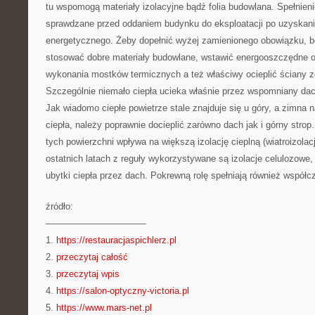
tu wspomogą materiały izolacyjne bądź folia budowlana. Spełnien
sprawdzane przed oddaniem budynku do eksploatacji po uzyskan
energetycznego. Żeby dopełnić wyżej zamienionego obowiązku, 
stosować dobre materiały budowlane, wstawić energooszczędne ok
wykonania mostków termicznych a też właściwy ocieplić ściany z
Szczególnie niemało ciepła ucieka właśnie przez wspomniany d
Jak wiadomo ciepłe powietrze stale znajduje się u góry, a zimna n
ciepła, należy poprawnie docieplić zarówno dach jak i górny strop
tych powierzchni wpływa na większą izolację cieplną (wiatroizolac
ostatnich latach z reguły wykorzystywane są izolacje celulozowe, 
ubytki ciepła przez dach. Pokrewną rolę spełniają również wspó
źródło:
———————————
1.
https://restauracjaspichlerz.pl
2.
przeczytaj całość
3.
przeczytaj wpis
4.
https://salon-optyczny-victoria.pl
5.
https://www.mars-net.pl