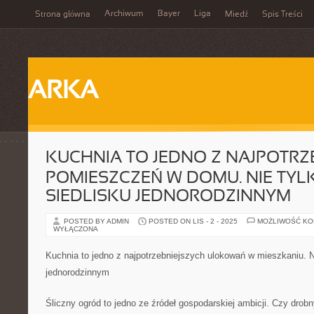
Archiwum
Bayer
Liga
Strona główna
Miedź
Spis Treści
ARKA
KUCHNIA TO JEDNO Z NAJPOTRZ
POMIESZCZEŃ W DOMU. NIE TYL
SIEDLISKU JEDNORODZINNYM
POSTED BY ADMIN
POSTED ON LIS - 2 - 2025
MOŻLIWOŚĆ K
WYŁĄCZONA
Kuchnia to jedno z najpotrzebniejszych ulokowań w mieszkaniu. Ni
jednorodzinnym
Śliczny ogród to jedno ze źródeł gospodarskiej ambicji. Czy drobn