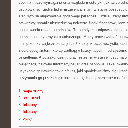
spełniał nasze wymagania oraz względem estetyki, jak także odno
użytkowania. Kiedyś ładnymi zieleńcami byli w stanie poszczycić 
stać było na angażowanie godziwego personelu. Dzisiaj, żeby utw
prawdziwy botanik niezbędne są należyte środki finansowe, lecz
angażowania trzech ogrodników. Tu ogrody jest odpowiedzią na b
botanicznej czy zmysłu estetycznego. Mamy prawo wybrać gotow
mniejsze czy większe zmiany bądź zaprojektować wszystko osob
zlecić specjalistom, którzy zadbają o każdy aspekt – od systemu
oświetlenie. A po zakończeniu prac jesteśmy w stanie liczyć na w
pielęgnacji, zarówno informacyjne jak oraz osobowe. Taka inwesty
uzyskania gruntownie takie efektu, jaki spodziewaliśmy się ujrzeć.
utrzymania go przez długie lata, o ile będziemy pamiętać o trafnej
1.
mapa strony
2.
spis tresci
3.
felietony
4.
felietony
5.
wpisy