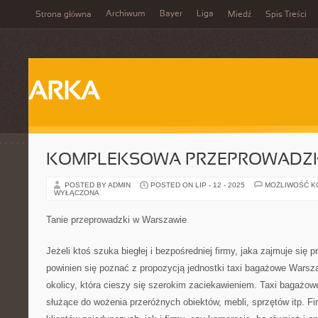
Archiwum
Bayer
Liga
Strona główna
Miedź
Spis Treści
ARKA
KOMPLEKSOWA PRZEPROWADZ
POSTED BY ADMIN
POSTED ON LIP - 12 - 2025
MOŻLIWOŚĆ 
WYŁĄCZONA
Tanie przeprowadzki w Warszawie
Jeżeli ktoś szuka biegłej i bezpośredniej firmy, jaka zajmuje się
powinien się poznać z propozycją jednostki taxi bagażowe Warsza
okolicy, która cieszy się szerokim zaciekawieniem. Taxi bagażowe
służące do wożenia przeróżnych obiektów, mebli, sprzętów itp. F