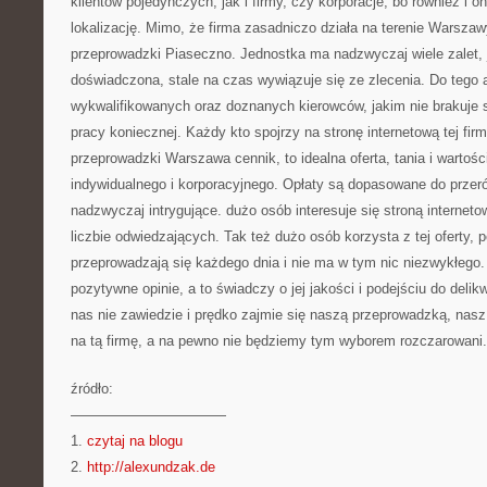
klientów pojedynczych, jak i firmy, czy korporacje, bo również i o
lokalizację. Mimo, że firma zasadniczo działa na terenie Warszawy
przeprowadzki Piaseczno. Jednostka ma nadzwyczaj wiele zalet, 
doświadczona, stale na czas wywiązuje się ze zlecenia. Do tego 
wykwalifikowanych oraz doznanych kierowców, jakim nie brakuje sił
pracy koniecznej. Każdy kto spojrzy na stronę internetową tej fir
przeprowadzki Warszawa cennik, to idealna oferta, tania i wartośc
indywidualnego i korporacyjnego. Opłaty są dopasowane do przeró
nadzwyczaj intrygujące. dużo osób interesuje się stroną internetow
liczbie odwiedzających. Tak też dużo osób korzysta z tej oferty, 
przeprowadzają się każdego dnia i nie ma w tym nic niezwykłego
pozytywne opinie, a to świadczy o jej jakości i podejściu do delik
nas nie zawiedzie i prędko zajmie się naszą przeprowadzką, nasz
na tą firmę, a na pewno nie będziemy tym wyborem rozczarowani.
źródło:
———————————
1.
czytaj na blogu
2.
http://alexundzak.de