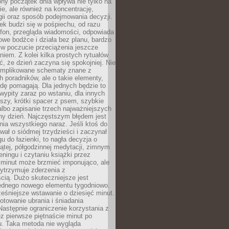
ny początek dnia wpływa nie tylko na
, ale również na koncentrację,
ii oraz sposób podejmowania decyzji.
ek budzi się w pośpiechu, od razu
efon, przegląda wiadomości, odpowiada
we bodźce i działa bez planu, bardzo
 w poczucie przeciążenia jeszcze
niem. Z kolei kilka prostych rytuałów
, że dzień zaczyna się spokojniej. Nie
omplikowane schematy znane z
h poradników, ale o takie elementy,
dę pomagają. Dla jednych będzie to
ypity zaraz po wstaniu, dla innych
iszy, krótki spacer z psem, szybkie
albo zapisanie trzech najważniejszych
ny dzień. Najczęstszym błędem jest
ia wszystkiego naraz. Jeśli ktoś do
awał o siódmej trzydzieści i zaczynał
gu do łazienki, to nagła decyzja o
ątej, półgodzinnej medytacji, zimnym
reningu i czytaniu książki przez
 minut może brzmieć imponująco, ale
ytrzymuje zderzenia z
cią. Dużo skuteczniejsze jest
jednego nowego elementu tygodniowo.
eśniejsze wstawanie o dziesięć minut.
towanie ubrania i śniadania
astępnie ograniczenie korzystania z
ez pierwsze piętnaście minut po
u. Taka metoda nie wygląda