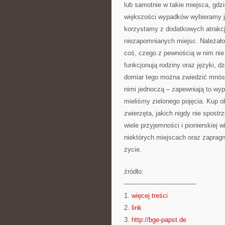
lub samotnie w takie miejsca, g
większości wypadków wybieramy je
korzystamy z dodatkowych atrakcji
niezapomnianych miejsc. Należało
coś, czego z pewnością w nim nie 
funkcjonują rodziny oraz języki, d
domiar tego można zwiedzić mnóstw
nimi jednoczą – zapewniają to wypr
mieliśmy zielonego pojęcia. Kup
zwierzęta, jakich nigdy nie spos
wiele przyjemności i pionierskiej
niektórych miejscach oraz zaprag
życie.
źródło:
———————————
1.
więcej treści
2.
link
3.
http://bge-papst.de