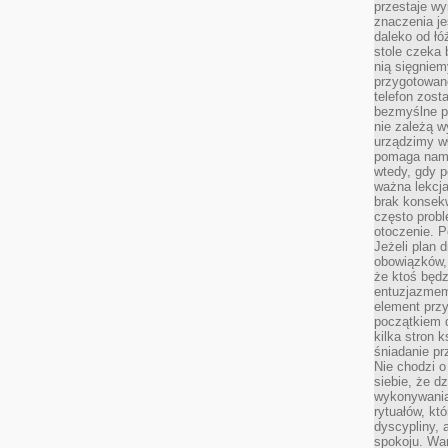
przestaje wy
znaczenia je
daleko od łó
stole czeka 
nią sięgniem
przygotowane
telefon zost
bezmyślne pr
nie zależą wy
urządzimy w
pomaga nam 
wtedy, gdy p
ważna lekcja
brak konsek
często prob
otoczenie. P
Jeżeli plan d
obowiązków, 
że ktoś będz
entuzjazmem
element przy
początkiem d
kilka stron 
śniadanie pr
Nie chodzi o
siebie, że d
wykonywania
rytuałów, kt
dyscypliny, 
spokoju. War