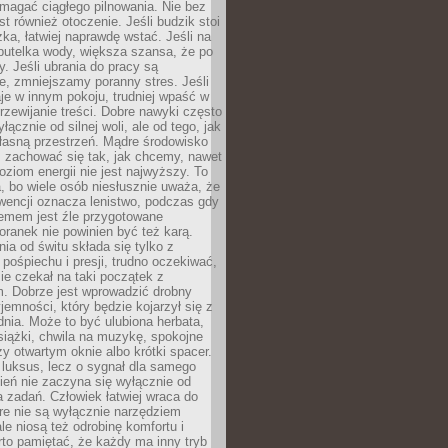
magać ciągłego pilnowania. Nie bez
st również otoczenie. Jeśli budzik stoi
żka, łatwiej naprawdę wstać. Jeśli na
butelka wody, większa szansa, że po
y. Jeśli ubrania do pracy są
, zmniejszamy poranny stres. Jeśli
aje w innym pokoju, trudniej wpaść w
zewijanie treści. Dobre nawyki często
łącznie od silnej woli, ale od tego, jak
łasną przestrzeń. Mądre środowisko
zachować się tak, jak chcemy, nawet
oziom energii nie jest najwyższy. To
, bo wiele osób niesłusznie uważa, że
wencji oznacza lenistwo, podczas gdy
lemem jest źle przygotowane
oranek nie powinien być też karą.
nia od świtu składa się tylko z
pośpiechu i presji, trudno oczekiwać,
ie czekał na taki początek z
. Dobrze jest wprowadzić drobny
jemności, który będzie kojarzył się z
nia. Może to być ulubiona herbata,
książki, chwila na muzykę, spokojne
zy otwartym oknie albo krótki spacer.
 luksus, lecz o sygnał dla samego
zień nie zaczyna się wyłącznie od
 zadań. Człowiek łatwiej wraca do
óre nie są wyłącznie narzędziem
ale niosą też odrobinę komfortu i
to pamiętać, że każdy ma inny tryb