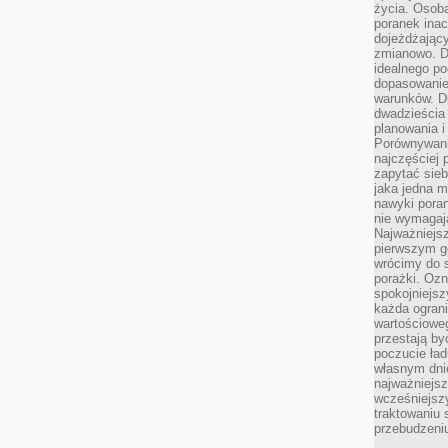
życia. Osob
poranek inac
dojeżdżający
zmianowo. Dl
idealnego po
dopasowanie
warunków. D
dwadzieścia 
planowania i
Porównywani
najczęściej p
zapytać sieb
jaka jedna 
nawyki poran
nie wymagają
Najważniejsz
pierwszym go
wrócimy do s
porażki. Ozn
spokojniejsz
każda ogran
wartościowe
przestają by
poczucie ład
własnym dnie
najważniejsz
wcześniejsz
traktowaniu 
przebudzeni