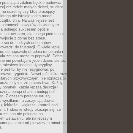
a pracująca zdalnie będzie budować
zej niż rodzic małych dzieci, student
 na uczelnię czy ktoś pracujący
atego nie istnieje jeden model
czątku dnia. Najważniejsze jest
 porannych nawyków do własnych
la jednego sukcesem będzie
minut ćwiczeń, dla innego pięć minut
 wyjście z domu bez stresu.
e się do cudzych schematów
rowadzi do frustracji. O wiele lepiej
ie, co naprawdę utrudnia mi poranki i
mała zmiana może to poprawić. Dobre
ne nie powstają w jeden dzień, ale też
 miesięcy idealnej dyscypliny.
e jest to, by nie rezygnować po
rszym tygodniu. Nawet jeśli kilka razy
tarych przyzwyczajeń, nie oznacza to
acza jedynie, że proces trwa. Każdy
y poranek, każda lepsza decyzja i
iczona porcja chaosu budują coś
go. Z czasem poranne rytuały
ć wysiłkiem, a zaczynają dawać
u, lekkości i większej kontroli nad
m. I właśnie wtedy okazuje się, że
a zmiana nie polegała na
ym wstawaniu, ale na lepszym
samego siebie od pierwszych minut po
u.