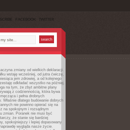
SCRIBE
FACEBOOK
TWITTER
aczyna zmiany od wielkich deklaracji.
łku wstaję wcześniej, od jutra ćwiczę,
esiąca jem zdrowiej, a od kolejnego
zestaję odkładać wszystko na później.
ga na tym, że zbyt ambitne plany
rywają z codziennością, która bywa
 męcząca i pełna drobnych
y. Właśnie dlatego budowanie dobrych
annych nie powinno opierać się na
ecz na spokojnym i rozsądnym
u zmian. Poranek nie musi być
tarczy, że stanie się bardziej
y, spokojniejszy i lepiej dopasowany
 naprawdę wygląda nasze życie.