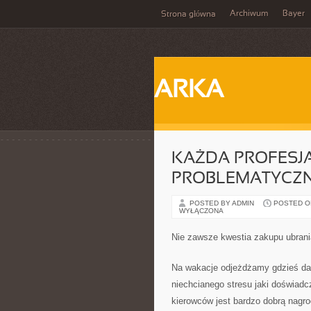
Archiwum
Bayer
Strona główna
ARKA
KAŻDA PROFESJ
PROBLEMATYCZN
POSTED BY ADMIN
POSTED ON 
WYŁĄCZONA
Nie zawsze kwestia zakupu ubrani
Na wakacje odjeżdżamy gdzieś dal
niechcianego stresu jaki doświad
kierowców jest bardzo dobrą nagro