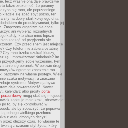
ie, lecz właśnie ona daje prawdziwe
arto także zrozumieć, że poranny
czyna się rano, ale poprzedniego
o kładzie się spać zbyt późno, ten
a siły na dobry start kolejnego dnia.
 dodatkiem do produktywności, tylko jej
. Zmęczony organizm nie chce
wiczyć ani wybierać rozsądnych
tego każdy, kto chce mieć lepsze
inien zacząć od przyjrzenia się
czorom. Czy przed snem jest miejsce
e? Czy telefon nie zabiera ostatniej
? Czy rano trzeba szukać kluczy,
szulę i improwizować śniadanie? Im
u przygotujemy sobie wcześniej, tym
y stanie się poranek. W połowie drogi
 nawyków ogromne znaczenie ma
ki patrzymy na własne postępy. Wiele
nnie szuka motywacji, a znacznie
trzebuje systemu. Motywacja bywa
stem daje powtarzalność. Nawet
t, kalendarz albo prosty
portal
o-poradnikowy
mogą stać się miejscem,
owiek zapisuje małe kroki, obserwacje
e po to, by się kontrolować w
posób, ale by zobaczyć, że poprawa
stią jednego wielkiego przełomu.
ika z wielu drobnych decyzji
 przez dłuższy czas. To właśnie te
tworzą z czasem styl życia, który