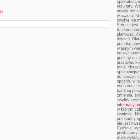
spektakularn
rezultaty. W
nawyk nie za
de
wieczoru. Kt
zwykle nie m
Sen nie jest
fundamentem
planować, ć
działań. Dla
poranki, pow
własnym wie
na wyciszeni
godziny dnia
prasować ko
mniej chaos
spokojniejsz
do lepszych
sposób, w ja
osób codzie
bardziej po
zmienna, sy
zwykły zeszy
informacyjn
w którym czł
i wnioski. Ni
przesadny s
nie jest kwe
Częściej wyn
powtarzanych
małe wybory 