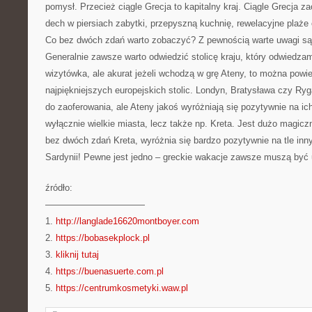
pomysł. Przecież ciągle Grecja to kapitalny kraj. Ciągle Grecja 
dech w piersiach zabytki, przepyszną kuchnię, rewelacyjne plaże
Co bez dwóch zdań warto zobaczyć? Z pewnością warte uwagi są A
Generalnie zawsze warto odwiedzić stolicę kraju, który odwiedza
wizytówka, ale akurat jeżeli wchodzą w grę Ateny, to można powie
najpiękniejszych europejskich stolic. Londyn, Bratysława czy Ry
do zaoferowania, ale Ateny jakoś wyróżniają się pozytywnie na ich
wyłącznie wielkie miasta, lecz także np. Kreta. Jest dużo magic
bez dwóch zdań Kreta, wyróżnia się bardzo pozytywnie na tle inn
Sardynii! Pewne jest jedno – greckie wakacje zawsze muszą być
źródło:
———————————
1.
http://langlade16620montboyer.com
2.
https://bobasekplock.pl
3.
kliknij tutaj
4.
https://buenasuerte.com.pl
5.
https://centrumkosmetyki.waw.pl