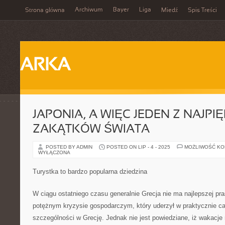
Archiwum
Bayer
Liga
Strona główna
Miedź
Spis Treści
ARKA
JAPONIA, A WIĘC JEDEN Z NAJPI
ZAKĄTKÓW ŚWIATA
POSTED BY ADMIN
POSTED ON LIP - 4 - 2025
MOŻLIWOŚĆ K
WYŁĄCZONA
Turystka to bardzo popularna dziedzina
W ciągu ostatniego czasu generalnie Grecja nie ma najlepszej pra
potężnym kryzysie gospodarczym, który uderzył w praktycznie cał
szczególności w Grecję. Jednak nie jest powiedziane, iż wakacje 